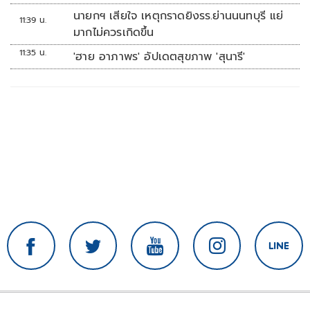
ทหาร'
นายกฯ เสียใจ เหตุกราดยิงรร.ย่านนนทบุรี แย่
11:39 น.
มากไม่ควรเกิดขึ้น
11:35 น.
'ฮาย อาภาพร' อัปเดตสุขภาพ 'สุนารี'