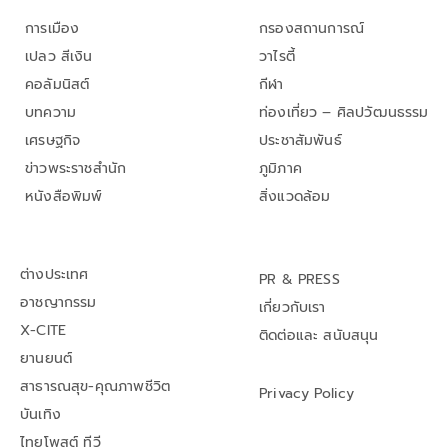
การเมือง
กรองสถานการณ์
เปลว สีเงิน
วาไรตี้
คอลัมนิสต์
กีฬา
บทความ
ท่องเที่ยว – ศิลปวัฒนธรรม
เศรษฐกิจ
ประชาสัมพันธ์
ข่าวพระราชสำนัก
ภูมิภาค
หนังสือพิมพ์
สิ่งแวดล้อม
ต่างประเทศ
PR & PRESS
อาชญากรรม
เกี่ยวกับเรา
X-CITE
ติดต่อและ สนับสนุน
ยานยนต์
สาธารณสุข-คุณภาพชีวิต
Privacy Policy
บันเทิง
ไทยโพสต์ ทีวี