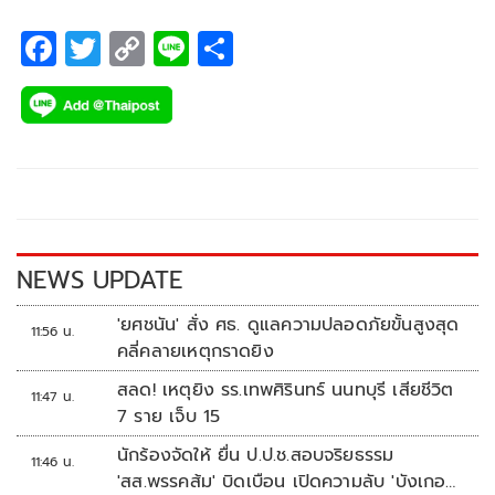
ทางช่อง 7 เอชดี
F
T
C
Li
S
ac
wi
o
n
h
e
tt
p
e
ar
b
er
y
e
o
Li
o
n
k
k
NEWS UPDATE
'ยศชนัน' สั่ง ศธ. ดูแลความปลอดภัยขั้นสูงสุด
11:56 น.
คลี่คลายเหตุกราดยิง
สลด! เหตุยิง รร.เทพศิรินทร์ นนทบุรี เสียชีวิต
11:47 น.
7 ราย เจ็บ 15
นักร้องจัดให้ ยื่น ป.ป.ช.สอบจริยธรรม
11:46 น.
'สส.พรรคส้ม' บิดเบือน เปิดความลับ 'บังเกอร์