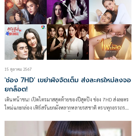
15 ตุลาคม 2567
'ช่อง 7HD' เขย่าผังจัดเต็ม ส่งละครใหม่ลงจอ
ยกล็อต!
เดินหน้าชน! เปิดไตรมาสสุดท้ายของปีสุดปัง ช่อง 7HD ส่งละคร
ใหม่แกะกล่อง เฟิร์สรันยกผังหลากหลายรสชาติ ครบทุกอรรถรส
รักโรแมนติกร้อนแรงและหวานซึ้ง บู๊แอ็กชั่นยิ่งใหญ่ ดราม่าถึงใจ
สืบสวนสอบสวนยากคาดเดา จัดหนักความสุขเพื่อแฟนละคร
ตลอดทั้งสัปดาห์