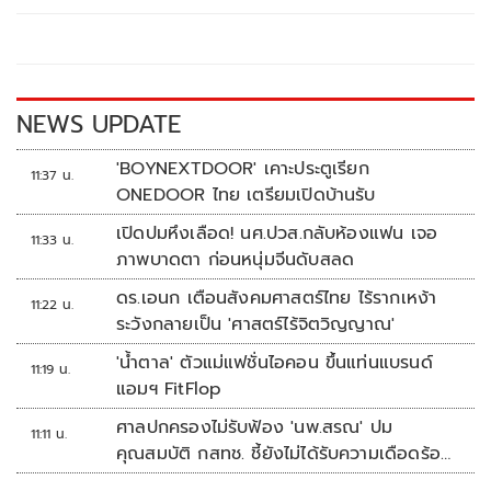
o
Li
o
n
k
k
NEWS UPDATE
'BOYNEXTDOOR' เคาะประตูเรียก
11:37 น.
ONEDOOR ไทย เตรียมเปิดบ้านรับ
เปิดปมหึงเลือด! นศ.ปวส.กลับห้องแฟน เจอ
11:33 น.
ภาพบาดตา ก่อนหนุ่มจีนดับสลด
ดร.เอนก เตือนสังคมศาสตร์ไทย ไร้รากเหง้า
11:22 น.
ระวังกลายเป็น 'ศาสตร์ไร้จิตวิญญาณ'
'น้ำตาล' ตัวแม่แฟชั่นไอคอน ขึ้นแท่นแบรนด์
11:19 น.
แอมฯ FitFlop
ศาลปกครองไม่รับฟ้อง 'นพ.สรณ' ปม
11:11 น.
คุณสมบัติ กสทช. ชี้ยังไม่ได้รับความเดือดร้อน
เสียหาย