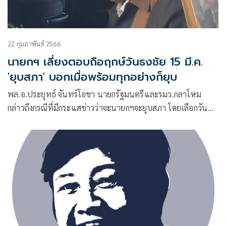
22 กุมภาพันธ์ 2566
นายกฯ เลี่ยงตอบถือฤกษ์วันธงชัย 15 มี.ค.
'ยุบสภา' บอกเมื่อพร้อมทุกอย่างก็ยุบ
พล.อ.ประยุทธ์​ จันทร์โอชา​ นายกรัฐมนตรีและรมว.กลาโหม
กล่าวถึงกรณีที่มีกระแสข่าวว่าจะนายกฯจะยุบสภา โดยเลือกวัน
ธงชัยวันที่ 15 มี.ค. ว่า จะวันอะไรก็ไม่รู้เหมือนกันแหละ