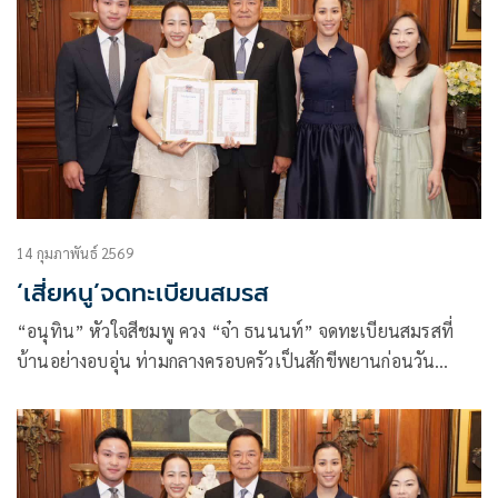
14 กุมภาพันธ์ 2569
‘เสี่ยหนู’จดทะเบียนสมรส
“อนุทิน” หัวใจสีชมพู ควง “จ๋า ธนนนท์” จดทะเบียนสมรสที่
บ้านอย่างอบอุ่น ท่ามกลางครอบครัวเป็นสักขีพยานก่อนวัน
วาเลนไทน์ “รัฐบาล-ตำรวจ” พาเหรดเตือนภัยวันแห่งความรัก