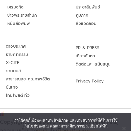
เศรษฐกิจ
ประชาสัมพันธ์
ข่าวพระราชสำนัก
ภูมิภาค
หนังสือพิมพ์
สิ่งแวดล้อม
ต่างประเทศ
PR & PRESS
อาชญากรรม
เกี่ยวกับเรา
X-CITE
ติดต่อและ สนับสนุน
ยานยนต์
สาธารณสุข-คุณภาพชีวิต
Privacy Policy
บันเทิง
ไทยโพสต์ ทีวี
Copyright© thaipost.net, All rights reserved.,
เราใช้คุกกี้เพื่อพัฒนาประสิทธิภาพ และประสบการณ์ที่ดีในการใช้
เว็บไซต์ของคุณ คุณสามารถศึกษารายละเอียดได้ที่นี่
ออกแบบเว็บ จัดทำเว็บไซต์โดย iDesign