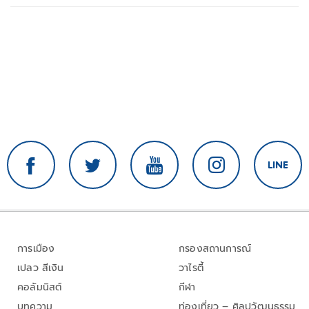
การเมือง
กรองสถานการณ์
เปลว สีเงิน
วาไรตี้
คอลัมนิสต์
กีฬา
บทความ
ท่องเที่ยว – ศิลปวัฒนธรรม