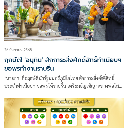
26 กันยายน 2568
ฤกษ์ดี! 'อนุทิน' สักการะสิ่งศักดิ์สิทธิ์ทำเนียบฯ
ขอพรทำงานราบรื่น
‘นายกฯ’ ถือฤกษ์ดีนำรัฐมนตรีภูมิใจไทย สักการะสิ่งศักดิ์สิทธิ์
ประจำทำเนียบฯ ขอพรให้ราบรื่น เตรียมอัญเชิญ ‘หลวงพ่อโส
ธร-พระพุทธชินราช-พระพุทธสิริไตรรัฐ’ เข้าห้องทำงานบนตึก
ไทยคู่ฟ้า