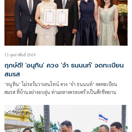
13 กุมภาพันธ์ 2569
ฤกษ์ดี! 'อนุทิน' ควง 'จ๋า ธนนนท์' จดทะเบียน
สมรส
‘อนุทิน’ ไม่รอวันวาเลนไทน์ ควง ’จ๋า ธนนนท์‘ จดทะเบียน
สมรส ที่บ้านอย่างอบอุ่น ท่ามกลางครอบครัวเป็นสักขีพยาน