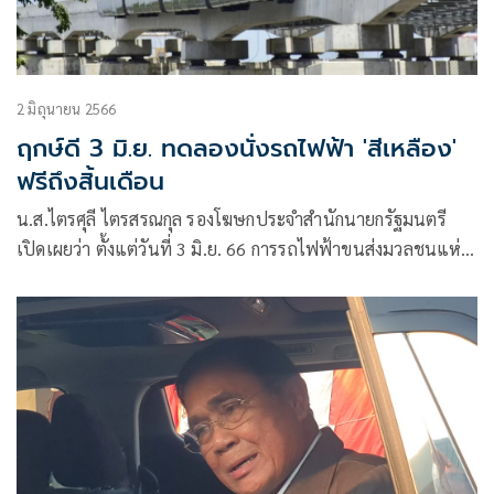
2 มิถุนายน 2566
ฤกษ์ดี 3 มิ.ย. ทดลองนั่งรถไฟฟ้า 'สีเหลือง'
ฟรีถึงสิ้นเดือน
น.ส.ไตรศุลี ไตรสรณกุล รองโฆษกประจำสำนักนายกรัฐมนตรี
เปิดเผยว่า ตั้งแต่วันที่ 3 มิ.ย. 66 การรถไฟฟ้าขนส่งมวลชนแห่ง
ประเทศไทย (รฟม.) และเอกชนผู้รับสัมปทานโครงการ