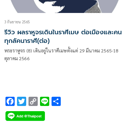
3 กันยายน 2565
รีวิว ผลราหูจรเดินในราศีเมษ ต่อเมืองและคน
ทุกลัคนาราศี(ต่อ)
พระราหูจร (8) เดินอยู่ในราศีเมษตั้งแต่ 29 มีนาคม 2565-18
ตุลาคม 2566
F
T
C
Li
S
ac
wi
o
n
h
e
tt
p
e
ar
b
er
y
e