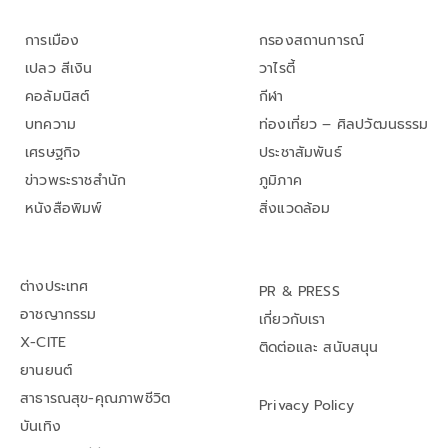
การเมือง
กรองสถานการณ์
เปลว สีเงิน
วาไรตี้
คอลัมนิสต์
กีฬา
บทความ
ท่องเที่ยว – ศิลปวัฒนธรรม
เศรษฐกิจ
ประชาสัมพันธ์
ข่าวพระราชสำนัก
ภูมิภาค
หนังสือพิมพ์
สิ่งแวดล้อม
ต่างประเทศ
PR & PRESS
อาชญากรรม
เกี่ยวกับเรา
X-CITE
ติดต่อและ สนับสนุน
ยานยนต์
สาธารณสุข-คุณภาพชีวิต
Privacy Policy
บันเทิง