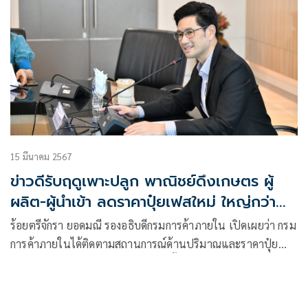
15 มีนาคม 2567
ข่าวดีรับฤดูเพาะปลูก พาณิชย์ดึงเกษตร ผู้
ผลิต-ผู้นำเข้า ลดราคาปุ๋ยเฟสใหม่ ใหญ่กว่า
เดิม
ร้อยตรีจักรา ยอดมณี รองอธิบดีกรมการค้าภายใน เปิดเผยว่า กรม
การค้าภายในได้ติดตามสถานการณ์ด้านปริมาณและราคาปุ๋ย
อย่างใกล้ชิดมาโดยตลอด โดยคาดว่าตั้งแต่เดือนเมษายนเป็นต้น
ไปเกษตรกรจะมีการซื้อปุ๋ยกันมากขึ้นเพื่อเตรียมสำหรับฤดูเพาะ
ปลูกประจำปีนี้