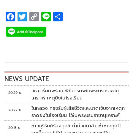
F
T
C
Li
S
ac
wi
o
n
h
e
tt
p
e
ar
b
er
y
e
o
Li
o
n
k
k
NEWS UPDATE
วธ.เตรียมพร้อม พิธีการศพในพระบรมราชานุ
20:59 น.
เคราะห์ เหตุยิงในโรงเรียน
ในหลวง ทรงรับผู้เสียชีวิตและบาดเจ็บจากเหตุก
20:27 น.
ราดยิงในโรงเรียน ไว้ในพระบรมราชานุเคราะห์
ชาวบุรีรัมย์ร้องทุกข์ น้ำท่วมนาข้าวซ้ำซากทุกปี
20:13 น.