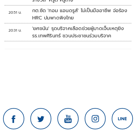
รางวัล ‘ครูดี ครูเก่ง’
กต.ซัด 'ทอม แอนดรูส์' ไม่เป็นมืออาชีพ จ่อร้อง
20:51 น.
HRC ปมพาดพิงไทย
'ยศชนัน' รุดบริจาคเลือดช่วยผู้บาดเจ็บเหตุยิง
20:31 น.
รร.เทพศิรินทร์ ชวนประชาชนร่วมบริจาค