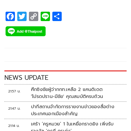
F
T
C
Li
S
ac
wi
o
n
h
e
tt
p
e
ar
b
er
y
e
o
Li
o
n
k
k
NEWS UPDATE
ศึกชิงชัยผู้ว่ากกท.เหลือ 2 แคนดิเดต
21:57 น.
'โปรดปราน-มีชัย' คุณสมบัติครบถ้วน
ปากีสถานจำกัดการรายงานข่าวของสื่อต่าง
21:47 น.
ประเทศนอกเมืองสำคัญ
เศร้า ‘ครูหมวย’ 1 ในเหยื่อกราดยิง เพิ่งรับ
21:14 น.