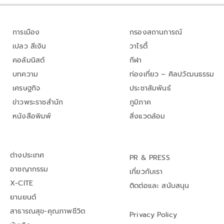
การเมือง
กรองสถานการณ์
เปลว สีเงิน
วาไรตี้
คอลัมนิสต์
กีฬา
บทความ
ท่องเที่ยว – ศิลปวัฒนธรรม
เศรษฐกิจ
ประชาสัมพันธ์
ข่าวพระราชสำนัก
ภูมิภาค
หนังสือพิมพ์
สิ่งแวดล้อม
ต่างประเทศ
PR & PRESS
อาชญากรรม
เกี่ยวกับเรา
X-CITE
ติดต่อและ สนับสนุน
ยานยนต์
สาธารณสุข-คุณภาพชีวิต
Privacy Policy