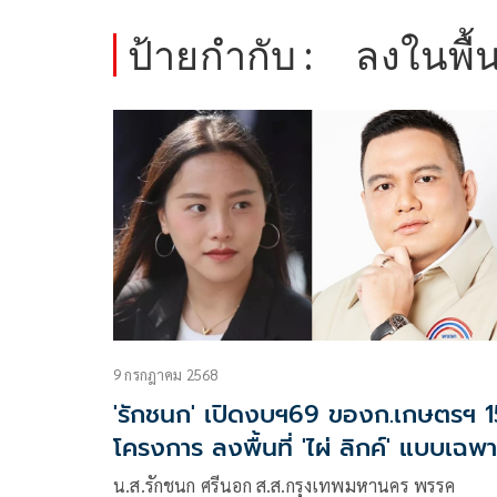
ป้ายกำกับ :
ลงในพื้
9 กรกฎาคม 2568
'รักชนก' เปิดงบฯ69 ของก.เกษตรฯ 1
โครงการ ลงพื้นที่ 'ไผ่ ลิกค์' แบบเฉพาะ
เจาะจงหรือไม่
น.ส.รักชนก ศรีนอก ส.ส.กรุงเทพมหานคร พรรค