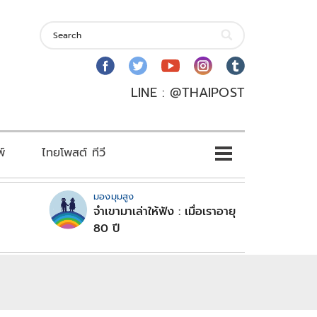
LINE : @THAIPOST
พ์
ไทยโพสต์ ทีวี
มองมุมสูง
จำเขามาเล่าให้ฟัง : เมื่อเราอายุ
80 ปี