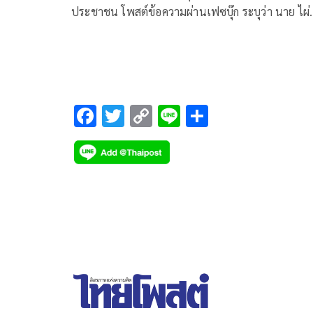
ประชาชน โพสต์ข้อความผ่านเฟซบุ๊ก ระบุว่า นาย ไผ่
ลิกค์ สส. จังหวัดกำแพงเพชร เขต 1
F
T
C
Li
S
ac
wi
o
n
h
e
tt
p
e
ar
b
er
y
e
o
Li
o
n
k
k