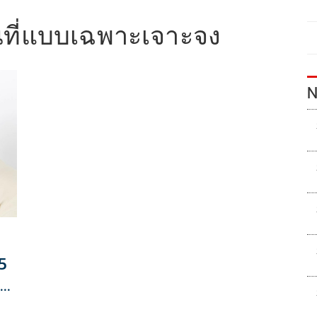
นที่แบบเฉพาะเจาะจง
N
5