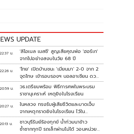
EWS UPDATE
'ลิโอเนล เมสซี' สูญเสียคุณพ่อ 'ฮอร์เก'
22:37 น.
จากไปอย่างสงบในวัย 68 ปี
'ไทย' เปิดบ้านชนะ 'เมียนมา' 2-0 จาก 2
22:26 น.
จุดโทษ เข้ารอบรองฯ บอลอาเซียน ดวล
'สิงคโปร์'
วธ.เตรียมพร้อม พิธีการศพในพระบรม
20:59 น.
ราชานุเคราะห์ เหตุยิงในโรงเรียน
ในหลวง ทรงรับผู้เสียชีวิตและบาดเจ็บ
20:27 น.
จากเหตุกราดยิงในโรงเรียน ไว้ใน
พระบรมราชานุเคราะห์
ชาวบุรีรัมย์ร้องทุกข์ น้ำท่วมนาข้าว
20:13 น.
ซ้ำซากทุกปี รถเล็กผ่านไม่ได้ วอนหน่วย