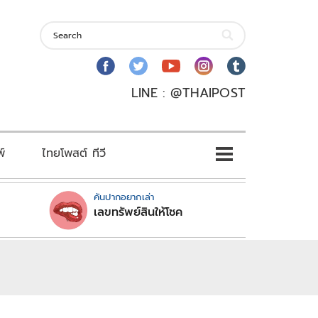
LINE : @THAIPOST
พ์
ไทยโพสต์ ทีวี
คันปากอยากเล่า
เลขทรัพย์สินให้โชค