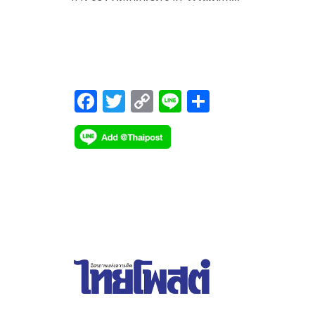
ผบก.สส.ภ.1,พ.ต.อ.พีรศักดิ์ รอดบน รอง ผบก.สส.ภ.1
พ.ต.อ.ธรรมนูญ เชา วะวนิชย์ รอง ผบก.ภ.จว.ปทุมธาน
รรท.ผบก.ภ.จว.ปทุมธานี,พ.ต.อ.พีรพล โชติกเสถียร ร
ผบก.ภ.จว.ปทุมธานี
F
T
C
Li
S
ac
wi
o
n
h
e
tt
p
e
ar
b
er
y
e
o
Li
o
n
k
k