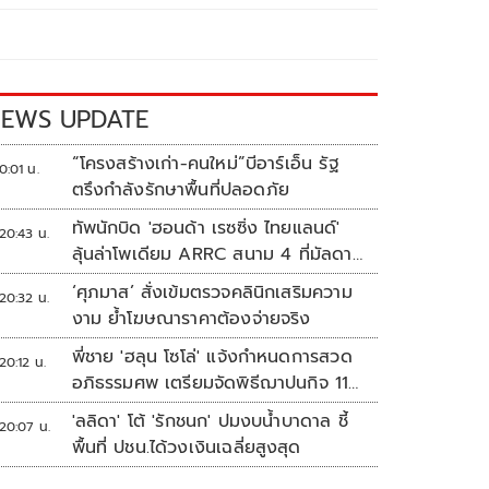
EWS UPDATE
“โครงสร้างเก่า-คนใหม่”บีอาร์เอ็น รัฐ
0:01 น.
ตรึงกำลังรักษาพื้นที่ปลอดภัย
ทัพนักบิด 'ฮอนด้า เรซซิ่ง ไทยแลนด์'
20:43 น.
ลุ้นล่าโพเดียม ARRC สนาม 4 ที่มัลดาลิ
กา
‘ศุภมาส’ สั่งเข้มตรวจคลินิกเสริมความ
20:32 น.
งาม ย้ำโฆษณาราคาต้องจ่ายจริง
พี่ชาย 'ฮลุน โซโล่' แจ้งกำหนดการสวด
20:12 น.
อภิธรรมศพ เตรียมจัดพิธีฌาปนกิจ 11
ส.ค.
'ลลิดา' โต้ 'รักชนก' ปมงบน้ำบาดาล ชี้
20:07 น.
พื้นที่ ปชน.ได้วงเงินเฉลี่ยสูงสุด