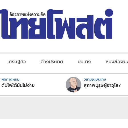
เศรษฐกิจ
ต่างประเทศ
บันเทิง
หนังสือพิม
ผักกาดหอม
วิสามัญบันเทิง
ดับไฟใต้มันไม่ง่าย
สุภาพบุรุษผู้อาวุโส?