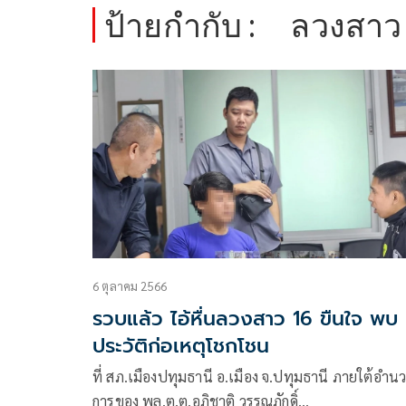
ป้ายกำกับ :
ลวงสาว
6 ตุลาคม 2566
รวบแล้ว ไอ้หื่นลวงสาว 16 ขืนใจ พบ
ประวัติก่อเหตุโชกโชน
ที่ สภ.เมืองปทุมธานี อ.เมือง จ.ปทุมธานี ภายใต้อำน
การของ พล.ต.ต.อภิชาติ วรรณภักดิ์