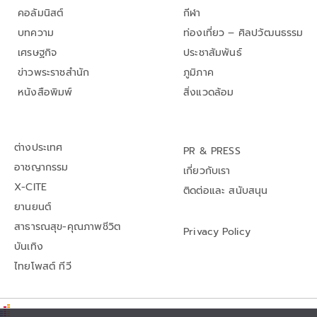
คอลัมนิสต์
กีฬา
บทความ
ท่องเที่ยว – ศิลปวัฒนธรรม
เศรษฐกิจ
ประชาสัมพันธ์
ข่าวพระราชสำนัก
ภูมิภาค
หนังสือพิมพ์
สิ่งแวดล้อม
ต่างประเทศ
PR & PRESS
อาชญากรรม
เกี่ยวกับเรา
X-CITE
ติดต่อและ สนับสนุน
ยานยนต์
สาธารณสุข-คุณภาพชีวิต
Privacy Policy
บันเทิง
ไทยโพสต์ ทีวี