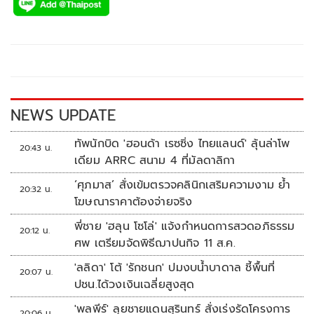
e
tt
p
e
ar
b
er
y
e
o
Li
o
n
k
k
NEWS UPDATE
ทัพนักบิด 'ฮอนด้า เรซซิ่ง ไทยแลนด์' ลุ้นล่าโพ
20:43 น.
เดียม ARRC สนาม 4 ที่มัลดาลิกา
‘ศุภมาส’ สั่งเข้มตรวจคลินิกเสริมความงาม ย้ำ
20:32 น.
โฆษณาราคาต้องจ่ายจริง
พี่ชาย 'ฮลุน โซโล่' แจ้งกำหนดการสวดอภิธรรม
20:12 น.
ศพ เตรียมจัดพิธีฌาปนกิจ 11 ส.ค.
'ลลิดา' โต้ 'รักชนก' ปมงบน้ำบาดาล ชี้พื้นที่
20:07 น.
ปชน.ได้วงเงินเฉลี่ยสูงสุด
'พลพีร์' ลุยชายแดนสุรินทร์ สั่งเร่งรัดโครงการ
20:06 น.