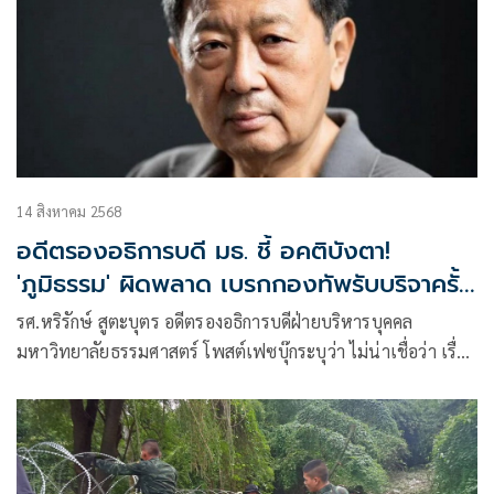
14 สิงหาคม 2568
อดีตรองอธิการบดี มธ. ชี้ อคติบังตา!
'ภูมิธรรม' ผิดพลาด เบรกกองทัพรับบริจาครั้ว
ลวดหนาม
รศ.หริรักษ์ สูตะบุตร อดีตรองอธิการบดีฝ่ายบริหารบุคคล
มหาวิทยาลัยธรรมศาสตร์ โพสต์เฟซบุ๊กระบุว่า ไม่น่าเชื่อว่า เรื่อง
เล็กๆที่กองทัพภาคที่ 2 ประกาศขอรับบริจาคลวดหนามหีบเพลง
เพื่อนำไปวางตามแนวเขตแดนไทย-กัมพูชา