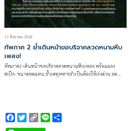
13 สิงหาคม 2568
ทัพภาค 2 ย้ำเดินหน้าขอบริจาคลวดหนามหีบ
เพลง!
ทัพภาค2 เดินหน้าขอบริจาคลวดหนามหีบเพลง พร้อมแจง
สเป็ก- ขนาดทดแทน ย้ำเหตุทหารจำเป็นต้องใช้เร่งด่วน ลด
ความเสี่ยงในชีวิต- รักษาอธิปไตย
F
T
C
Li
S
ac
wi
o
n
h