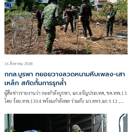
16 สิงหาคม 2568
กกล.บูรพา ทยอยวางลวดหนามหีบเพลง-เสา
เหล็ก สกัดกั้นการรุกล้ำ
ผู้สื่อข่าวรายงานว่า กองกำลังบูรพา, ฉก.อรัญประเทศ, ชค.ทพ.13
โดย ร้อย.ทพ.1304 พร้อมกำลังพล ร่วมกับ มว.คทร.ฉก.ร.12 ,
กำลังพล ช.พัน 2 ได้ดำเนินการวางแนวเครื่อง