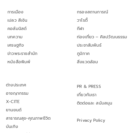
การเมือง
กรองสถานการณ์
เปลว สีเงิน
วาไรตี้
คอลัมนิสต์
กีฬา
บทความ
ท่องเที่ยว – ศิลปวัฒนธรรม
เศรษฐกิจ
ประชาสัมพันธ์
ข่าวพระราชสำนัก
ภูมิภาค
หนังสือพิมพ์
สิ่งแวดล้อม
ต่างประเทศ
PR & PRESS
อาชญากรรม
เกี่ยวกับเรา
X-CITE
ติดต่อและ สนับสนุน
ยานยนต์
สาธารณสุข-คุณภาพชีวิต
Privacy Policy
บันเทิง