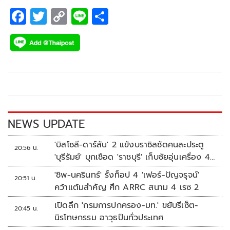
F
T
C
Li
S
ac
wi
o
n
h
e
tt
p
e
ar
b
er
y
e
o
Li
o
n
k
k
NEWS UPDATE
'บิสโซลี-ดาร์ลัน' 2 แข้งบราซิลซัดคนละประตู
20:56 น.
'บุรีรัมย์' บุกเชือด 'ราชบุรี' เก็บชัยอุ่นเครื่อง 4
นัดรวด
'ชิพ-นครินทร์' รั้งท็อป 4 'เฟอร์-ปัญจรุจน์'
20:51 น.
คว้าแต้มสำคัญ ศึก ARRC สนาม 4 เรซ 2
เปิดลึก 'กรมการปกครอง-มท.' ขยับรีเซ็ต-
20:45 น.
นิรโทษกรรม อาวุธปืนทั่วประเทศ