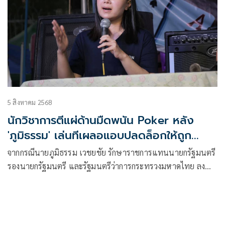
5 สิงหาคม 2568
นักวิชาการตีแผ่ด้านมืดพนัน Poker หลัง
'ภูมิธรรม' เล่นทีเผลอแอบปลดล็อกให้ถูก
กฎหมาย แนะสว.ถอดถอน
จากกรณีนายภูมิธรรม เวชยชัย รักษาราชการแทนนายกรัฐมนตรี
รองนายกรัฐมนตรี และรัฐมนตรีว่าการกระทรวงมหาดไทย ลง
นามป