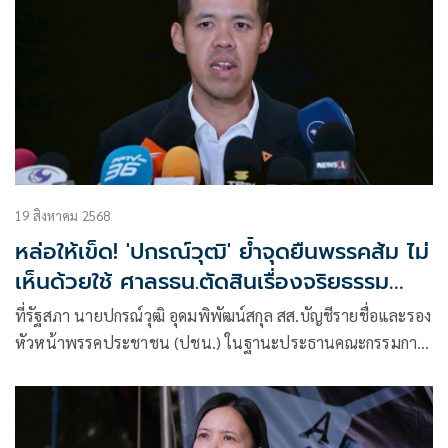
19 สิงหาคม 2568
หล่อให้เข็ด! 'ปกรณ์วุฒิ' ย้ำจุดยืนพรรคส้ม ไม่
เห็นด้วยใช้ ศาลรธน.ตัดสินเรื่องจริยธรรม
ความซื่อสัตย์สุจริต
ที่รัฐสภา นายปกรณ์วุฒิ อุดมพิพัฒน์สกุล สส.บัญชีรายชื่อและรอง
หัวหน้าพรรคประชาชน (ปชน.) ในฐานะประธานคณะกรรมการ
ประสานงาน