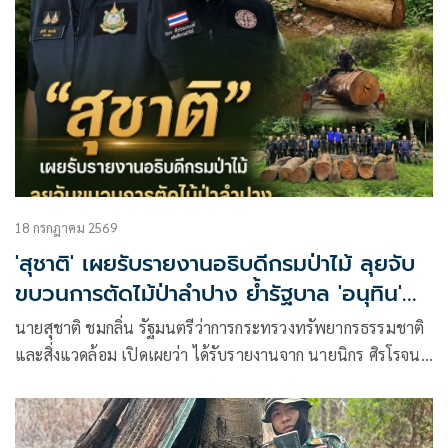
18 กรกฎาคม 2569
'สุชาติ' เผยรับรายงานอธิบดีกรมป่าไม้ ลุยจับ
ขบวนการตัดไม้ป่าลำปาง ย้ำรัฐบาล 'อนุทิน'
เดินหน้าปราบบุกรุกป่า-ทำลายทรัพยากรอย่าง
นายสุชาติ ชมกลิ่น รัฐมนตรีว่าการกระทรวงทรัพยากรธรรมชาติ
เด็ดขาด
และสิ่งแวดล้อม เปิดเผยว่า ได้รับรายงานจาก นายนิกร ศิรโรจนา
นนท์ อธิบดีกรมป่าไม้ ถึงผลการปฏิบัติการปราบปรามการลักลอบ
ตัดไม้ทำลายป่าในพื้นที่จังหวัดลำปาง