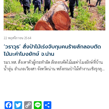
22 พฤศจิกายน 2564
‘วราวุธ’ สั่งป่าไม้เร่งจับกุมคนร้ายลักลอบตัด
ไม้มะค่าโมงยักษ์ จ.น่าน
รมว.ทส. สั่งเหาตัวผู้กระทำผิด ลักลอบตัดไม้มะค่าโมงยักษ์ที่บ้าน
น้ำอุ่น อำเภอเวียงสา จังหวัดน่าน หลังกรมป่าไม้ทำงานเชิงรุกลุย
จับถึงที่เจอมะค่าโมงยักษ์โดนตัด 2 ต้น
F
T
C
Li
S