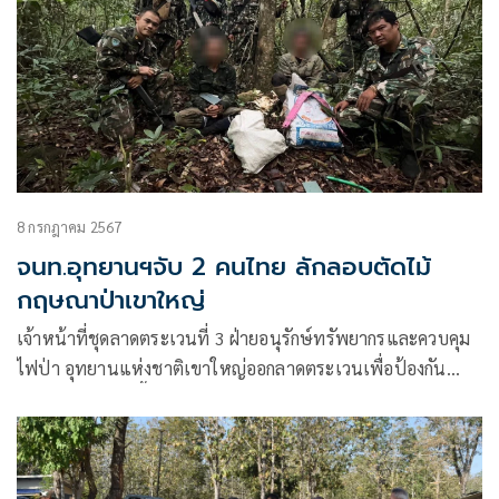
8 กรกฎาคม 2567
จนท.อุทยานฯจับ 2 คนไทย ลักลอบตัดไม้
กฤษณาป่าเขาใหญ่
เจ้าหน้าที่ชุดลาดตระเวนที่ 3 ฝ่ายอนุรักษ์ทรัพยากรและควบคุม
ไฟป่า อุทยานแห่งชาติเขาใหญ่ออกลาดตระเวนเพื่อป้องกัน
การกระทำผิดในพื้นที่ บริเวณป่าคลองหินอ่อน ต.หมูสี อ.ปากช่อง
จ.นครราชสีมา ในเขตอุทยานแห่งชาติเขาใหญ่