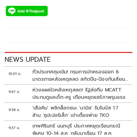
ac
wi
o
n
h
e
tt
p
e
ar
b
er
y
e
o
Li
o
n
k
k
NEWS UPDATE
ทั่วประเทศคุมเข้ม! กรมการปกครองออก 6
10:01 น.
มาตรการหลังเหตุสลด สกัดปืน-ป้องกันเลียน
แบบ
ห่วงแผลใจหลังเหตุสลด! รัฐส่งทีม MCATT
9:47 น.
ประกบดูแลเด็ก-ครู เตือนหยุดแชร์ภาพรุนแรง
'เสือคิม' พลิกล็อกชนะ 'นาบิล' รับโบนัส 1.7
9:38 น.
ล้าน 'ซุปเปอร์เล็ก' เข่าเดี้ยงพ่าย TKO
เทพศิรินทร์ นนทบุรี ประกาศหยุดเรียนกรณี
9:37 น.
พิเศษ 10-14 ส.ค. กลับมาเรียน 17 ส.ค.