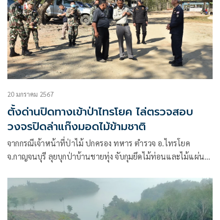
20 มกราคม 2567
ตั้งด่านปิดทางเข้าป่าไทรโยค ไล่ตรวจสอบ
วงจรปิดล่าแก๊งมอดไม้ข้ามชาติ
จากกรณีเจ้าหน้าที่ป่าไม้ ปกครอง ทหาร ตำรวจ อ.ไทรโยค
จ.กาญจนบุรี ลุยบุกป่าบ้านชายทุ่ง จับกุมยึดไม้ท่อนและไม้แผ่นที่
ขบวนการค้าไม้ข้ามชาติ ลักลอบตัดไม้ประดู่ขนาดยักษ์ อายุ
กว่า200ปี และทำการแปรรูปเป็นแผ่นขนาดใหญ่