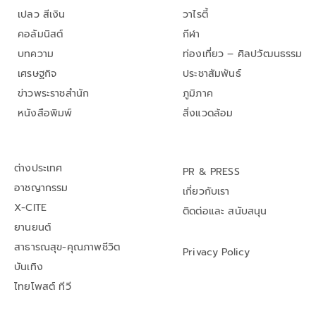
เปลว สีเงิน
วาไรตี้
คอลัมนิสต์
กีฬา
บทความ
ท่องเที่ยว – ศิลปวัฒนธรรม
เศรษฐกิจ
ประชาสัมพันธ์
ข่าวพระราชสำนัก
ภูมิภาค
หนังสือพิมพ์
สิ่งแวดล้อม
ต่างประเทศ
PR & PRESS
อาชญากรรม
เกี่ยวกับเรา
X-CITE
ติดต่อและ สนับสนุน
ยานยนต์
สาธารณสุข-คุณภาพชีวิต
Privacy Policy
บันเทิง
ไทยโพสต์ ทีวี