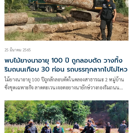
25 มีนาคม 2565
พบไม้ยางนาอายุ 100 ปี ถูกลอบตัด วางทิ้ง
ริมถนนเกือบ 30 ท่อน รถบรรทุกลากไปไม่ไหว
ไม้ยางนาอายุ 100 ปีถูกลักลอบตัดในคลองสาธารณะ 2 หมู่บ้าน
ซึ่งชุดเฉพาะกิจ ลาดตะเวนเจอตอยางนายักษ์วางกองริมถนน
กลางหมู่บ้าน เหตุรถบรรทุกชักลากไปไม่ไหว จนท.พิทักษ์ป่า-ป่า
ไม้ ลุยสืบเสาะตามริมลำห้วยยางพบ ไม้ยางเกือบ 30 ท่อน ถูกตัด
โค่นเหลือ 11 ตอ อยู่ในเขตที่ป่าสงวนลุ่มน้ำวังทองฝั่งขวา ต.แก่ง
โสภา อ.วังทอง