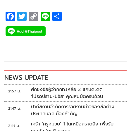
F
T
C
Li
S
ac
wi
o
n
h
e
tt
p
e
ar
b
er
y
e
o
Li
o
n
k
k
NEWS UPDATE
ศึกชิงชัยผู้ว่ากกท.เหลือ 2 แคนดิเดต
21:57 น.
'โปรดปราน-มีชัย' คุณสมบัติครบถ้วน
ปากีสถานจำกัดการรายงานข่าวของสื่อต่าง
21:47 น.
ประเทศนอกเมืองสำคัญ
เศร้า ‘ครูหมวย’ 1 ในเหยื่อกราดยิง เพิ่งรับ
21:14 น.