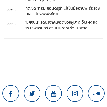
รางวัล ‘ครูดี ครูเก่ง’
กต.ซัด 'ทอม แอนดรูส์' ไม่เป็นมืออาชีพ จ่อร้อง
20:51 น.
HRC ปมพาดพิงไทย
'ยศชนัน' รุดบริจาคเลือดช่วยผู้บาดเจ็บเหตุยิง
20:31 น.
รร.เทพศิรินทร์ ชวนประชาชนร่วมบริจาค