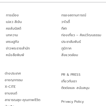
การเมือง
กรองสถานการณ์
เปลว สีเงิน
วาไรตี้
คอลัมนิสต์
กีฬา
บทความ
ท่องเที่ยว – ศิลปวัฒนธรรม
เศรษฐกิจ
ประชาสัมพันธ์
ข่าวพระราชสำนัก
ภูมิภาค
หนังสือพิมพ์
สิ่งแวดล้อม
ต่างประเทศ
PR & PRESS
อาชญากรรม
เกี่ยวกับเรา
X-CITE
ติดต่อและ สนับสนุน
ยานยนต์
สาธารณสุข-คุณภาพชีวิต
Privacy Policy