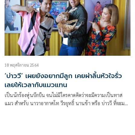
18 พฤศจิกายน 2564
‘บ่าววี’ เผยยังอยากมีลูก เคยผ่าลิ้นหัวใจรั่ว
เลยให้เวลากับแมวแทน
เป็นนักร้องหุ่นบึกบืน จนไม่มีใครคาดคิดว่าจะมีความเป็นทาส
แมว สำหรับ นาวาอากาศโท วีรยุทธิ์ นานช้า หรือ บ่าววี ที่จะมา
เล่าให้ฟังถึงความเป็นทาสและวีรกรรมสุดแสบของน้องแมว 4
ตัวในบ้าน รวมถึงเรื่องราวก่อนเป็นนักร้องแฟนขี้หึงระดับ 8
เกือบบ้านแตก เจอรูปถ่ายสติกเกอร์กับสาว ในกระเป๋าเสื้อ และ