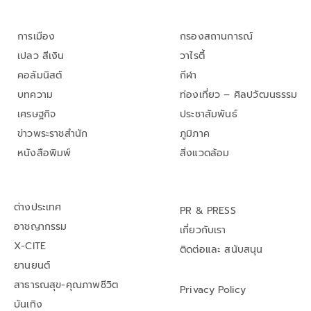
การเมือง
กรองสถานการณ์
เปลว สีเงิน
วาไรตี้
คอลัมนิสต์
กีฬา
บทความ
ท่องเที่ยว – ศิลปวัฒนธรรม
เศรษฐกิจ
ประชาสัมพันธ์
ข่าวพระราชสำนัก
ภูมิภาค
หนังสือพิมพ์
สิ่งแวดล้อม
ต่างประเทศ
PR & PRESS
อาชญากรรม
เกี่ยวกับเรา
X-CITE
ติดต่อและ สนับสนุน
ยานยนต์
สาธารณสุข-คุณภาพชีวิต
Privacy Policy
บันเทิง