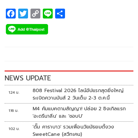
ตอนนี้ยังไม่มีน้องเพราะเคยติดปัญหาผ่าลิ้นหัวใจรั่วมาก่อน แต่
ตอนนี้พร้อมแล้ว ในรายการ “นายจ๋า ทาสมาแล้ว “วันอาทิตย์ที่
F
T
C
Li
S
21 พฤศจิกายน 2564 เวลา 10.10 น. ทางช่อง 8
ac
wi
o
n
h
e
tt
p
e
ar
b
er
y
e
o
Li
o
n
k
k
NEWS UPDATE
808 Festival 2026 ไลน์อัปแรกสุดยิ่งใหญ่
1:24 น.
ระเบิดความมันส์ 2 วันเต็ม 2-3 ต.ค.นี้
M4 คัมแบคตามสัญญา! ปล่อย 2 ซิงเกิลแรก
1:16 น.
'อะดรีนาลีน' และ 'ชอบU'
'ดั๊ม คาราบาว' รวมเพื่อนวัยมัธยมตั้งวง
1:02 น.
SweetCane (สวีทเคน)