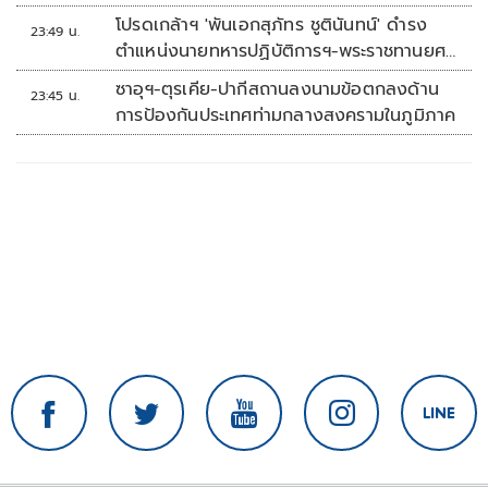
โปรดเกล้าฯ 'พันเอกสุภัทร ชูตินันทน์' ดำรง
23:49 น.
ตำแหน่งนายทหารปฏิบัติการฯ-พระราชทานยศ
'พลตรี'
ซาอุฯ-ตุรเคีย-ปากีสถานลงนามข้อตกลงด้าน
23:45 น.
การป้องกันประเทศท่ามกลางสงครามในภูมิภาค