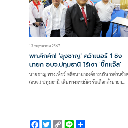
13 พฤษภาคม 2567
พท.คึกคัก! 'ลุงชาญ' คว้าเบอร์ 1 ชิง
นายก อบจ.ปทุมธานี ไร้เงา 'บิ๊กแจ๊ส'
นายชาญ พวงเพ็ชร์ อดีตนายกองค์การบริหารส่วนจังห
(อบจ.) ปทุมธานี เดินทางมาสมัครรับเลือกตั้งนายก
อบจ.ปทุมธานี
F
T
C
Li
S