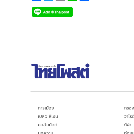
ac
wi
o
n
h
e
tt
p
e
ar
b
er
y
e
o
Li
o
n
k
k
การเมือง
กรอง
เปลว สีเงิน
วาไรตี
คอลัมนิสต์
กีฬา
บทความ
ท่อง