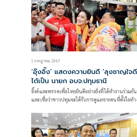
1 กรกฎาคม 2567
‘อุ๊งอิ๊ง’ แสดงความยินดี ‘ลุงชาญใจดี
ได้เป็น นายก อบจ.ปทุมธานี
อิ๊งค์และพรรคเพื่อไทยยินดีอย่างยิ่งที่ได้ทำงานร่วมกัน
และเชื่อว่าชาวปทุมจะได้รับการดูแลจากคนที่ตั้งใจท
จริง