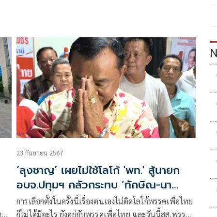
N
23 กันยายน 2567
‘ลุงชาญ’ เผยไม่ใช้โลโก้ 'พท.' สู้นายก
อบจ.ปทุมฯ กลัวกระทบ ’ทักษิณ-นา
ยกฯอิ๊งค์’
การเลือกตั้งในครั้งนี้เรื่องตนเองไม่ติดโลโก้พรรคเพื่อไทย
ม่
ก็ไม่ได้มีอะไร ยังอยู่กับพรรคเพื่อไทย และวันนี้สส.พรรค