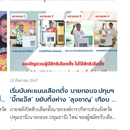
เพื่อไทยที่มีคนเดียวก็เดินทางมา ยังอยู่เหมือนเดิม
22 กันยายน 2567
เริ่มนับคะแนนเลือกตั้ง นายกอบจ.ปทุมฯ
่น
‘บิ๊กแจ๊ส’ ขยับทิ้งห่าง ’ลุงชาญ’ เกือบ 2
หมื่นคะแนน
หวัด
ภายหลังปิดหีบเลือกตั้งนายกองค์การบริหารส่วนจังหวัด
ปทุมธานี(นายกอบจ.ปทุมธานี) ใหม่ ของผู้สมัครรับเลือก
วง
ตั้งนายกองค์การบริหารส่วนจังหวัดปทุมธานี