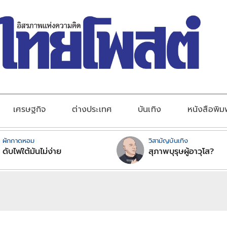
เศรษฐกิจ
ต่างประเทศ
บันเทิง
หนังสือพิม
ผักกาดหอม
วิสามัญบันเทิง
ดับไฟใต้มันไม่ง่าย
สุภาพบุรุษผู้อาวุโส?