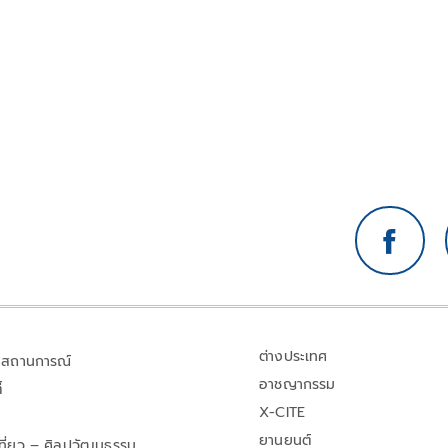
ต่างประเทศ
สถานการณ์
อาชญากรรม
้
X-CITE
ยานยนต์
เที่ยว – ศิลปวัฒนธรรม