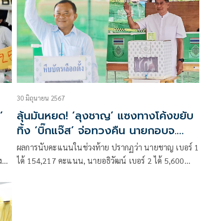
30 มิถุนายน 2567
’
ลุ้นมันหยด! ‘ลุงชาญ’ แซงทางโค้งขยับ
ทิ้ง ‘บิ๊กแจ๊ส’ จ่อทวงคืน นายกอบจ.
ปทุมธานี
ผลการนับคะแนนในช่วงท้าย ปรากฏว่า นายชาญ เบอร์ 1
ำงาน
ได้ 154,217 คะแนน, นายอธิวัฒน์ เบอร์ 2 ได้ 5,600
คะแนน, พล.ต.ท.คำรณวิทย์ เบอร์ 3 ได้ 151,590
คะแนน