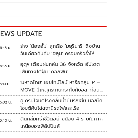
EWS UPDATE
ร่าง 'น้องอั้ม' ลูกเรือ 'มยุรีนารี' ถึงบ้าน
6:43 น.
วันเดียวกันกับ 'ฮลุน' ครอบครัวร่ำไห้
เผยฝันอยากเป็นทหารเรือ
อุตุฯ เตือนฝนถล่ม 36 จังหวัด อัปเดต
6:35 น.
เส้นทางไต้ฝุ่น 'ดอลฟิน'
'มหาดไทย' เผยไทม์ไลน์ หารือกลุ่ม P –
6:19 น.
MOVE มีเหตุกระทบกระทั่งกับอส. ก่อน
พาส่งขึ้นรถกลับ
ยูเครนโจมตีโรงกลั่นน้ำมันรัสเซีย มอสโก
6:02 น.
โจมตีคืนใส่สถานีรถไฟและเรือ
ดินถล่มคร่าชีวิตอย่างน้อย 4 รายในภาค
5:40 น.
เหนือของฟิลิปปินส์