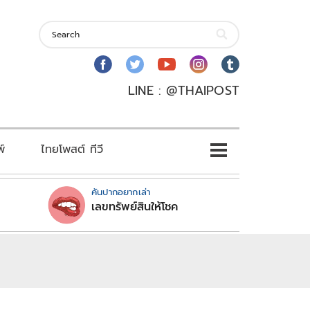
LINE : @THAIPOST
พ์
ไทยโพสต์ ทีวี
คันปากอยากเล่า
เลขทรัพย์สินให้โชค