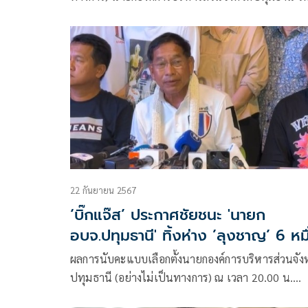
วันอาทิตย์ ที่ 22 กันยายน 2567
22 กันยายน 2567
‘บิ๊กแจ๊ส’ ประกาศชัยชนะ 'นายก
อบจ.ปทุมธานี' ทิ้งห่าง ’ลุงชาญ’ 6 หมื
คะแนน
ผลการนับคะแบบเลือกตั้งนายกองค์การบริหารส่วนจัง
ปทุมธานี (อย่างไม่เป็นทางการ) ณ เวลา 20.00 น.
พล.ต.ท.คำรณวิทย์ ได้ 176,368 คะแนน นายชาญ พ