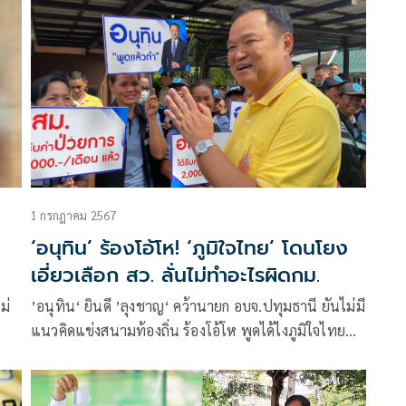
1 กรกฎาคม 2567
‘อนุทิน’ ร้องโอ้โห! ‘ภูมิใจไทย’ โดนโยง
เอี่ยวเลือก สว. ลั่นไม่ทำอะไรผิดกม.
ม่
’อนุทิน‘ ยินดี ’ลุงชาญ‘ คว้านายก อบจ.ปทุมธานี ยันไม่มี
แนวคิดแข่งสนามท้องถิ่น ร้องโอ้โห พูดได้ไงภูมิใจไทย
เอี่ยวเลือก สว.