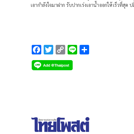
เอากำลังใจมาฝาก รับปากเร่งเอาน้ำออกให้เร็วที่สุด ปล
เด็กน้อยตะโกน ‘ลุงตู่สู้ๆ’
F
T
C
Li
S
ac
wi
o
n
h
e
tt
p
e
ar
b
er
y
e
o
Li
o
n
k
k