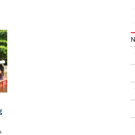
N
์
ด