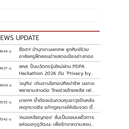
EWS UPDATE
ฮือฮา! ม้าบุกงานเผาศพ ลูกศิษย์ร่วม
16:44 น.
อาลัยครูฝึกสอนม้าแสดงเมืองอ่างทอง
สคส. ปั้นนวัตกรรุ่นใหม่ผ่าน PDPA
16:37 น.
Hackathon 2026 ดัน ‘Privacy by
Design for all’ สู่โซลูชันคุ้มครอง
'อนุทิน' เดินงานโอทอปศิลปาชีพ บอกจะ
16:04 น.
ข้อมูลส่วนบุคคลที่ใช้ได้จริง
พยายามสานต่อ 'ไทยช่วยไทยพลัส เฟส
2'
นายกฯ ย้ำต้องเน้นควบคุมอาวุธปืนหลัง
15:55 น.
เหตุกราดยิง แก้กฎหมายให้เข้มงวด ตั้ง
ด่านตรวจเพิ่ม
'หมอเหรียญทอง' ลั่นเป็นจอมเผด็จการ
15:42 น.
แห่งมงกุฎวัฒนะ เพื่อรักษาความสงบ