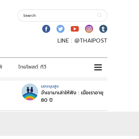
LINE : @THAIPOST
พ์
ไทยโพสต์ ทีวี
มองมุมสูง
จำเขามาเล่าให้ฟัง : เมื่อเราอายุ
80 ปี