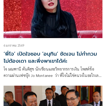
6 มกราคม 2569
‘พี่โจ’ เปิดใจชอบ ‘อนุทิน’ ชัดเจน ไม่กำกวม
ไม่ต้องเดา และพึ่งพาเขาได้ค่ะ
โจ มณฑานี ตันติสุข นักเขียนและวิทยากรการเงิน โพสต์ข้อ
ความผ่านเฟซบุ๊ก Jo Montanee ว่า พี่โจไม่ใช่คนวงในอะไรเลย
แต่โชคดีมีเพื่อน