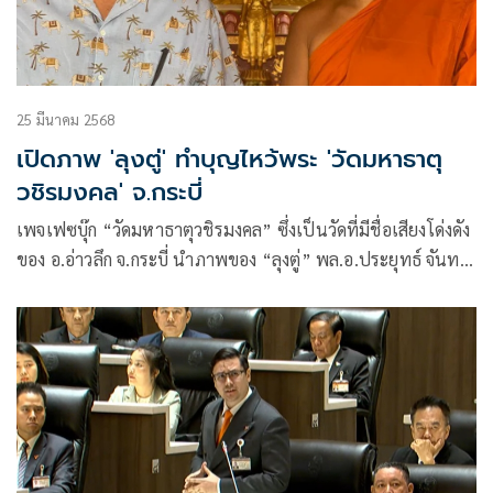
25 มีนาคม 2568
เปิดภาพ 'ลุงตู่' ทำบุญไหว้พระ 'วัดมหาธาตุ
วชิรมงคล' จ.กระบี่
เพจเฟซบุ๊ก “วัดมหาธาตุวชิรมงคล” ซึ่งเป็นวัดที่มีชื่อเสียงโด่งดัง
ของ อ.อ่าวลึก จ.กระบี่ นำภาพของ “ลุงตู่” พล.อ.ประยุทธ์ จันทร์
โอชา องคมนตรี อดีตนายกรัฐมนตรี มาโพสต์ลงบนเพจ