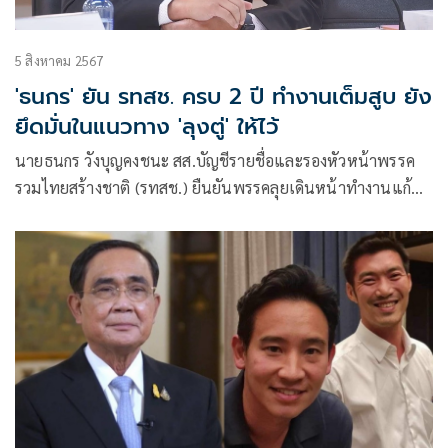
5 สิงหาคม 2567
'ธนกร' ยัน รทสช. ครบ 2 ปี ทำงานเต็มสูบ ยัง
ยึดมั่นในแนวทาง 'ลุงตู่' ให้ไว้
นายธนกร วังบุญคงชนะ สส.บัญชีรายชื่อและรองหัวหน้าพรรค
รวมไทยสร้างชาติ (รทสช.) ยืนยันพรรคลุยเดินหน้าทำงานแก้
ปัญหาและช่วยเหลือพี่น้องประชาชนอย่างเต็มที่ ตลอด2 ปีที่
ผ่านมา ตั้งแต่เริ่มก่อตั้งพรรคเดินเครื่องทำงานเต็มสูบตาม
แนวทางที่พลเอกประยุทธ์ จันทร์โอชา เ