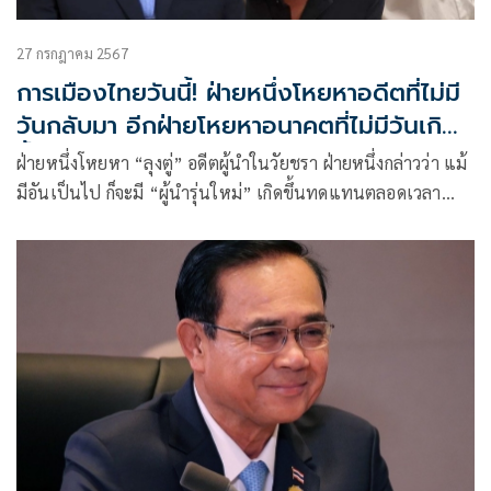
27 กรกฎาคม 2567
การเมืองไทยวันนี้! ฝ่ายหนึ่งโหยหาอดีตที่ไม่มี
วันกลับมา อีกฝ่ายโหยหาอนาคตที่ไม่มีวันเกิด
ขึ้น
ฝ่ายหนึ่งโหยหา “ลุงตู่” อดีตผู้นำในวัยชรา ฝ่ายหนึ่งกล่าวว่า แม้
มีอันเป็นไป ก็จะมี “ผู้นำรุ่นใหม่” เกิดขึ้นทดแทนตลอดเวลา
ฝ่ายหนึ่งโหยหาอดีต