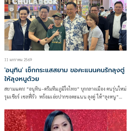
11 มกราคม 2569
'อนุทิน' เช็กกระแสสยาม ขอคะแนนคนรักลุงตู่
ให้ลุงหนูด้วย
สยามแตก! “อนุทิน–ดรีมทีมภูมิใจไทย” บุกกลางเมือง คนรุ่นใหม่
รุมเชียร์ เซลฟี่รัว พร้อมเอ่ยปากขอคะแนน ลุงตู่ ให้“ลุงหนู”
ด้าน เป๊ก ลูกชายโผล่ให้กำลังใจพ่อ