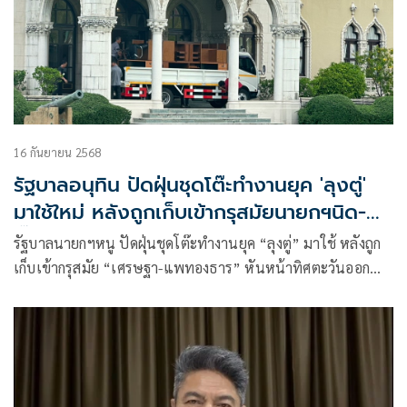
16 กันยายน 2568
รัฐบาลอนุทิน ปัดฝุ่นชุดโต๊ะทำงานยุค 'ลุงตู่'
มาใช้ใหม่ หลังถูกเก็บเข้ากรุสมัยนายกฯนิด-
อิ๊งค์
รัฐบาลนายกฯหนู ปัดฝุ่นชุดโต๊ะทำงานยุค “ลุงตู่” มาใช้ หลังถูก
เก็บเข้ากรุสมัย “เศรษฐา-แพทองธาร” หันหน้าทิศตะวันออก
เสริมงานปัง ดวงรุ่ง