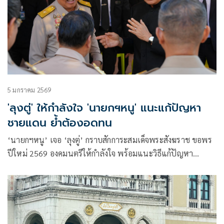
5 มกราคม 2569
'ลุงตู่' ให้กำลังใจ 'นายกฯหนู' แนะแก้ปัญหา
ชายแดน ย้ำต้องอดทน
‘นายกฯหนู’ เจอ ‘ลุงตู่’ กราบสักการะสมเด็จพระสังฆราช ขอพร
ปีใหม่ 2569 องคมนตรีให้กำลังใจ พร้อมแนะวิธีแก้ปัญหา
ชายแดน ขอให้อดทน