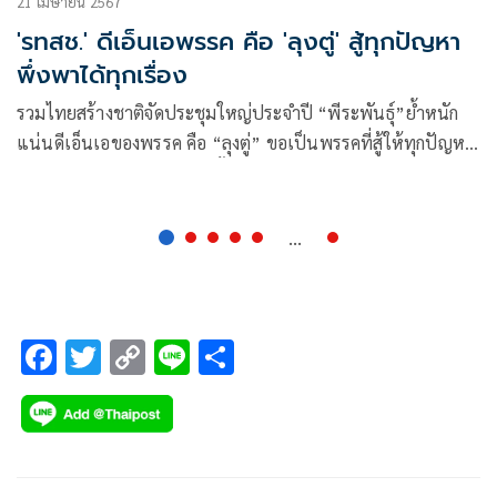
21 เมษายน 2567
'รทสช.' ดีเอ็นเอพรรค คือ 'ลุงตู่' สู้ทุกปัญหา
พึ่งพาได้ทุกเรื่อง
รวมไทยสร้างชาติจัดประชุมใหญ่ประจำปี “พีระพันธุ์”ย้ำหนัก
แน่นดีเอ็นเอของพรรค คือ “ลุงตู่” ขอเป็นพรรคที่สู้ให้ทุกปัญหา
พึ่งพาได้ทุกเรื่อง “เอกนัฏ” ตั้งเป้าดัน “พีระพันธุ์”นั่งนายกฯ
...
F
T
C
Li
S
ac
wi
o
n
h
e
tt
p
e
ar
b
er
y
e