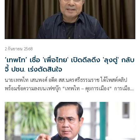
2 กันยายน 2568
‘เทพไท’ เชื่อ 'เพื่อไทย' เปิดดีลดึง 'ลุงตู่' กลับ
จี้ ปชน. เร่งตัดสินใจ
นายเทพไท เสนพงศ์ อดีต สส.นครศรีธรรมราช ได้โพสต์คลิป
พร้อมข้อความลงบนเฟซบุ๊ก “เทพไท – คุยการเมือง” การเมือง
ไม่มีทางออก ลุงตู่ จะคัมแบ็ค