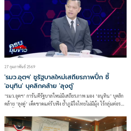
27 กุมภาพันธ์ 2569
'รมว.อุตฯ' ชูรัฐบาลใหม่เสถียรภาพปึ้ก ชี้
'อนุทิน' บุคลิกคล้าย 'ลุงตู่'
‘รมว.อุตฯ’ การันตีรัฐบาลใหม่มีเสถียรภาพ มอง ‘อนุทิน’ บุคลิก
คล้าย ‘ลุงตู่’ เด็ดขาดแต่รับฟัง ย้ำภูมิใจไทยไม่มีมุ้ง ไร้กลุ่มต่อรอง
เก้าอี้