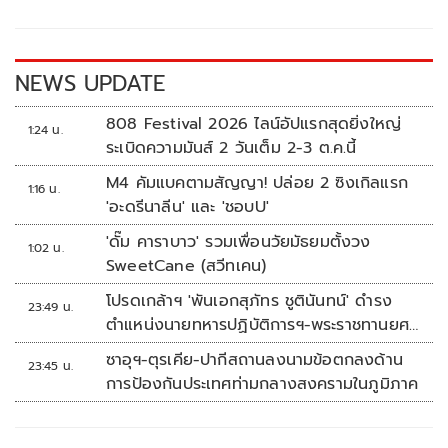
o
Li
o
n
k
k
NEWS UPDATE
808 Festival 2026 ไลน์อัปแรกสุดยิ่งใหญ่
1:24 น.
ระเบิดความมันส์ 2 วันเต็ม 2-3 ต.ค.นี้
M4 คัมแบคตามสัญญา! ปล่อย 2 ซิงเกิลแรก
1:16 น.
'อะดรีนาลีน' และ 'ชอบU'
'ดั๊ม คาราบาว' รวมเพื่อนวัยมัธยมตั้งวง
1:02 น.
SweetCane (สวีทเคน)
โปรดเกล้าฯ 'พันเอกสุภัทร ชูตินันทน์' ดำรง
23:49 น.
ตำแหน่งนายทหารปฏิบัติการฯ-พระราชทานยศ
'พลตรี'
ซาอุฯ-ตุรเคีย-ปากีสถานลงนามข้อตกลงด้าน
23:45 น.
การป้องกันประเทศท่ามกลางสงครามในภูมิภาค