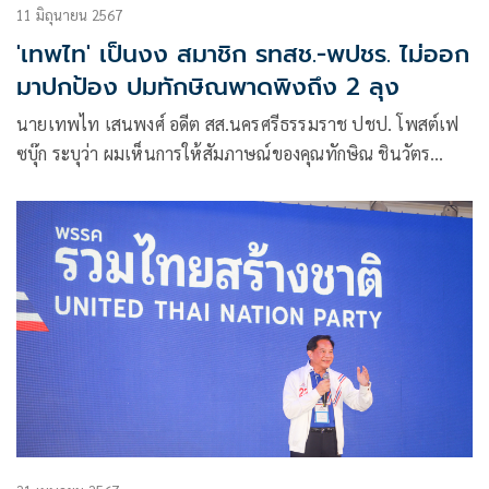
11 มิถุนายน 2567
'เทพไท' เป็นงง สมาชิก รทสช.-พปชร. ไม่ออก
มาปกป้อง ปมทักษิณพาดพิงถึง 2 ลุง
นายเทพไท เสนพงศ์ อดีต สส.นครศรีธรรมราช ปชป. โพสต์เฟ
ซบุ๊ก ระบุว่า ผมเห็นการให้สัมภาษณ์ของคุณทักษิณ ชินวัตร
พาดพิงถึงบ้านป่ารอยต่อ โดยการกล่าวหาว่า ที่วุ่นวายอยู่ก็มีแต่
คนบ้านในป่าเท่านั้น ซึ่งจะตีความหมายเป็นอย่างอื่นไม่ได้