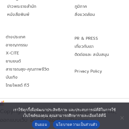
ข่าวพระราชสำนัก
ภูมิภาค
หนังสือพิมพ์
สิ่งแวดล้อม
ต่างประเทศ
PR & PRESS
อาชญากรรม
เกี่ยวกับเรา
X-CITE
ติดต่อและ สนับสนุน
ยานยนต์
สาธารณสุข-คุณภาพชีวิต
Privacy Policy
บันเทิง
ไทยโพสต์ ทีวี
Copyright© thaipost.net, All rights reserved.,
เราใช้คุกกี้เพื่อพัฒนาประสิทธิภาพ และประสบการณ์ที่ดีในการใช้
เว็บไซต์ของคุณ คุณสามารถศึกษารายละเอียดได้ที่นี่
ออกแบบเว็บ จัดทำเว็บไซต์โดย iDesign
ยินยอม
นโยบายความเป็นส่วนตัว