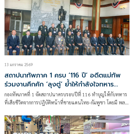
13 มกราคม 2569
สถาปนาทัพภาค 1 ครบ ‘116 ปี’ อดีตแม่ทัพ
ร่วมงานคึกคัก ‘ลุงตู่’ ย้ำให้กำลังใจทหาร
ชายแดน
กองทัพภาคที่ 1 จัดสถาปนาครบรอบปีที่ 116 ทำบุญให้กับทหาร
ที่เสียชีวิตจากการปฎิบัติหน้าที่ชายแดนไทย-กัมพูชา โดยมี พล
เอก พนา แค