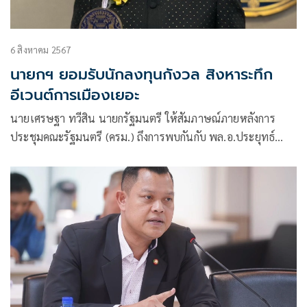
6 สิงหาคม 2567
นายกฯ ยอมรับนักลงทุนกังวล สิงหาระทึก
อีเวนต์การเมืองเยอะ
นายเศรษฐา ทวีสิน นายกรัฐมนตรี ให้สัมภาษณ์ภายหลังการ
ประชุมคณะรัฐมนตรี (ครม.) ถึงการพบกันกับ พล.อ.ประยุทธ์
จันทร์โอชา องคมนตรี ในงานสวดพระอภิธรรม นางชดช้อย ทวี
สิน มารดานายกฯ ซึ่งมีเสียงวิพากษ์วิจารณ์ นายกฯมองอย่างไร
โดยนายกฯย้อนถาม