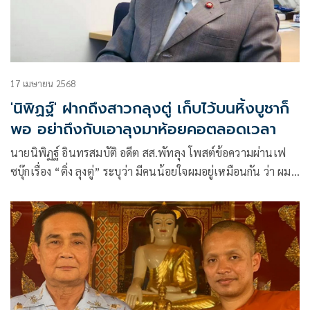
17 เมษายน 2568
'นิพิฏฐ์' ฝากถึงสาวกลุงตู่ เก็บไว้บนหิ้งบูชาก็
พอ อย่าถึงกับเอาลุงมาห้อยคอตลอดเวลา
นายนิพิฏฐ์ อินทรสมบัติ อดีต สส.พัทลุง โพสต์ข้อความผ่านเฟ
ซบุ๊กเรื่อง “ติ่ง ลุงตู่” ระบุว่า มีคนน้อยใจผมอยู่เหมือนกัน ว่า ผม
ไปต่อว่าลุงตู่ของเขา หาว่าผมไม่รักลุงตู่บ้างล่ะ