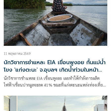
11 พฤษภาคม 2569
นักวิชาการชำแหละ EIA เขื่อนพูงอย กั้นแม่น้ำ
โขง 'แก่งตะนะ' จ.อุบลฯ เกิดน้ำท่วมในหน้า
แล้ง
นักวิชาการชำแหละ EIA เขื่อนพูงอย เผยทำให้กำลังการผลิต
ไฟฟ้าเขื่อนปากมูลจะลด 41% ขณะที่แก่งตะนะแหล่งท่องเที่ยว
ชื่อดังจะถูกท่วมในหน้าแล้ง-เครือข่ายเตรียมจัดใหญ่เวที
สาธารณะวิพากษ์ผลกระทบ