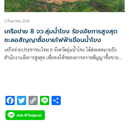
2 กันยายน 2565
เครือข่าย 8 จว.ลุ่มน้ำโขง ร้องอัยการสูงสุด
ชะลอสัญญาซื้อขายไฟฟ้าเขื่อนน้ำโขง
เครือข่ายประชาชนไทย 8 จังหวัดลุ่มน้ำโขง ได้ส่งจดหมายถึง
สำนักงานอัยการสูงสุด เพื่อขอให้ชะลอการตรวจสัญญาซื้อขาย
ไฟฟ้า(Power Purchase Agreement) ระหว่างการไฟฟ้าฝ่าย
ผลิตแห่งประเทศไทย (กฟผ.)และบริษัทผู้พัฒนาโครงการเขื่อน
ปากแบง ปากลายและหลวงพระบาง
F
T
C
Li
S
ac
wi
o
n
h
e
tt
p
e
ar
b
er
y
e