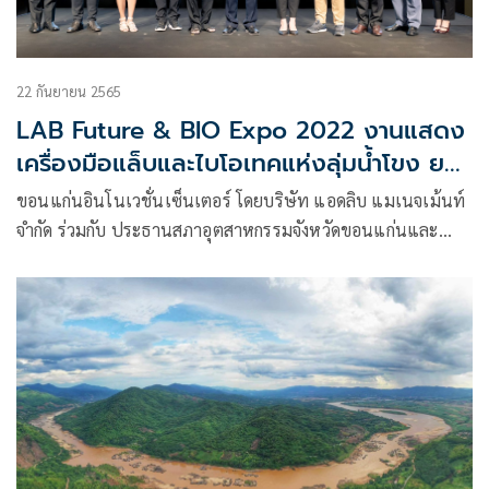
22 กันยายน 2565
LAB Future & BIO Expo 2022 งานแสดง
เครื่องมือแล็บและไบโอเทคแห่งลุ่มน้ำโขง ยก
ระดับ R&D พร้อมขับเคลื่อน BCG อีสาน
ขอนแก่นอินโนเวชั่นเซ็นเตอร์ โดยบริษัท แอดลิบ แมเนจเม้นท์
จำกัด ร่วมกับ ประธานสภาอุตสาหกรรมจังหวัดขอนแก่นและ
ประธานหอการค้าจังหวัดขอนแก่น ประกาศความภาคภูมิใจ