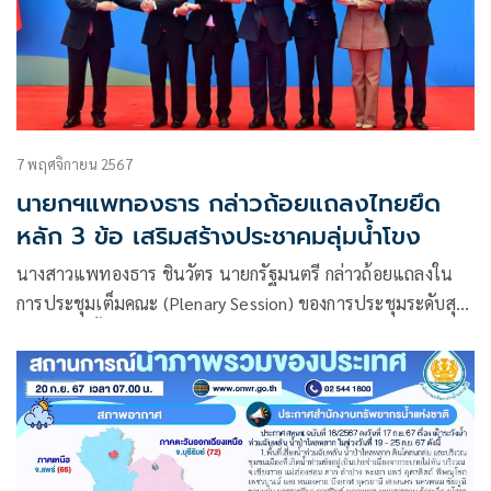
7 พฤศจิกายน 2567
นายกฯแพทองธาร กล่าวถ้อยแถลงไทยยึด
หลัก 3 ข้อ เสริมสร้างประชาคมลุ่มน้ำโขง
นางสาวแพทองธาร ชินวัตร นายกรัฐมนตรี กล่าวถ้อยแถลงใน
การประชุมเต็มคณะ (Plenary Session) ของการประชุมระดับสุด
ยอดผู้นำ ครั้งที่ 8 แผนงานความร่วมมือทางเศรษฐกิจในอนุ
ภูมิภาคลุ่มแม่น้ำโขง (GMS)