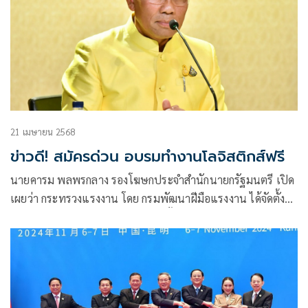
21 เมษายน 2568
ข่าวดี! สมัครด่วน อบรมทำงานโลจิสติกส์ฟรี
นายคารม พลพรกลาง รองโฆษกประจำสำนักนายกรัฐมนตรี เปิด
เผยว่า กระทรวงแรงงาน โดย กรมพัฒนาฝีมือแรงงาน ได้จัดตั้ง
“สถาบันพัฒนาบุคลากรเทคโนโลยีชั้นสูงด้านโลจิสติกส์และ
ซัพพลายเชน (LoSA)”