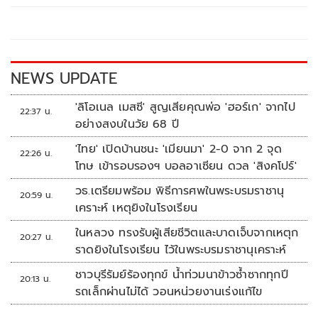
o
Li
o
n
k
k
NEWS UPDATE
'ลิโอเนล เมสซี' สูญเสียคุณพ่อ 'ฮอร์เก' จากไป
22:37 น.
อย่างสงบในวัย 68 ปี
'ไทย' เปิดบ้านชนะ 'เมียนมา' 2-0 จาก 2 จุด
22:26 น.
โทษ เข้ารอบรองฯ บอลอาเซียน ดวล 'สิงคโปร์'
วธ.เตรียมพร้อม พิธีการศพในพระบรมราชานุ
20:59 น.
เคราะห์ เหตุยิงในโรงเรียน
ในหลวง ทรงรับผู้เสียชีวิตและบาดเจ็บจากเหตุก
20:27 น.
ราดยิงในโรงเรียน ไว้ในพระบรมราชานุเคราะห์
ชาวบุรีรัมย์ร้องทุกข์ น้ำท่วมนาข้าวซ้ำซากทุกปี
20:13 น.
รถเล็กผ่านไม่ได้ วอนหน่วยงานเร่งแก้ไข