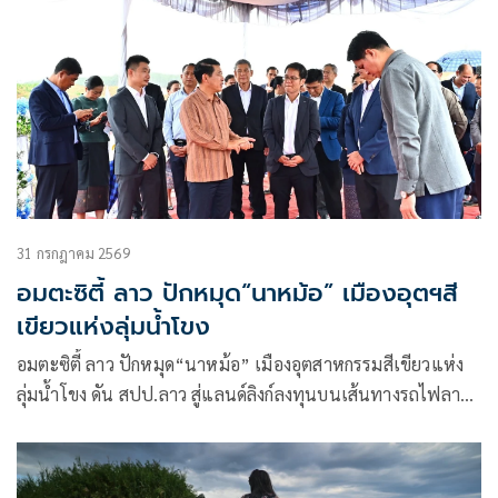
31 กรกฎาคม 2569
อมตะซิตี้ ลาว ปักหมุด“นาหม้อ” เมืองอุตฯสี
เขียวแห่งลุ่มน้ำโขง
อมตะซิตี้ ลาว ปักหมุด“นาหม้อ” เมืองอุตสาหกรรมสีเขียวแห่ง
ลุ่มน้ำโขง ดัน สปป.ลาว สู่แลนด์ลิงก์ลงทุนบนเส้นทางรถไฟลาว-
จีนสร้างโอกาสการจ้างงาน กระตุ้นเศรษฐกิจท้องถิ่น ขับเคลื่อน
การเติบโตทางเศรษฐกิจอย่างยั่งยืน