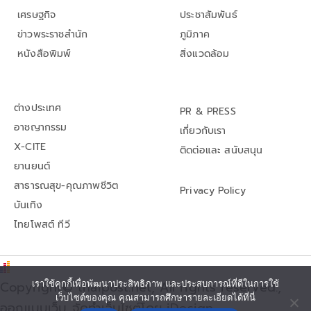
เศรษฐกิจ
ประชาสัมพันธ์
ข่าวพระราชสำนัก
ภูมิภาค
หนังสือพิมพ์
สิ่งแวดล้อม
ต่างประเทศ
PR & PRESS
อาชญากรรม
เกี่ยวกับเรา
X-CITE
ติดต่อและ สนับสนุน
ยานยนต์
สาธารณสุข-คุณภาพชีวิต
Privacy Policy
บันเทิง
ไทยโพสต์ ทีวี
Copyright© thaipost.net, All rights reserved.,
เราใช้คุกกี้เพื่อพัฒนาประสิทธิภาพ และประสบการณ์ที่ดีในการใช้
เว็บไซต์ของคุณ คุณสามารถศึกษารายละเอียดได้ที่นี่
ออกแบบเว็บ จัดทำเว็บไซต์โดย iDesign