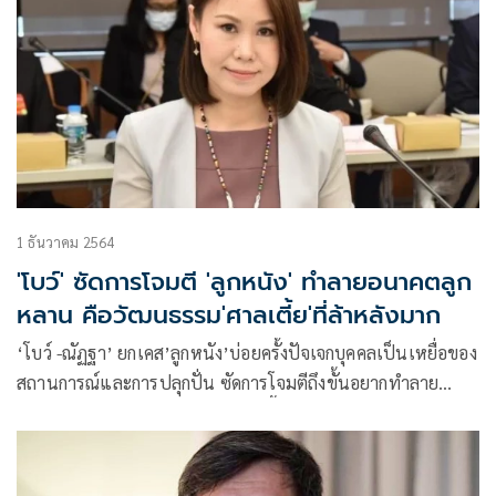
1 ธันวาคม 2564
'โบว์' ซัดการโจมตี 'ลูกหนัง' ทำลายอนาคตลูก
หลาน คือวัฒนธรรม'ศาลเตี้ย'ที่ล้าหลังมาก
‘โบว์ -ณัฏฐา’ ยกเคส’ลูกหนัง’บ่อยครั้งปัจเจกบุคคลเป็นเหยื่อของ
สถานการณ์และการปลุกปั่น ซัดการโจมตีถึงขั้นอยากทำลาย
อนาคตลูกหลานคือวัฒนธรรมศาลเตี้ยที่ล้าหลังมาก