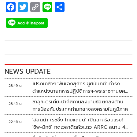
F
T
C
Li
S
ac
wi
o
n
h
e
tt
p
e
ar
b
er
y
e
o
Li
o
n
k
k
NEWS UPDATE
โปรดเกล้าฯ 'พันเอกสุภัทร ชูตินันทน์' ดำรง
23:49 น.
ตำแหน่งนายทหารปฏิบัติการฯ-พระราชทานยศ
'พลตรี'
ซาอุฯ-ตุรเคีย-ปากีสถานลงนามข้อตกลงด้าน
23:45 น.
การป้องกันประเทศท่ามกลางสงครามในภูมิภาค
'ฮอนด้า เรซซิ่ง ไทยแลนด์' เปิดฉากร้อนแรง!
22:46 น.
'ชิพ-มิกซ์' กดเวลาติดหัวแถว ARRC สนาม 4
ที่มัลดาลิกา