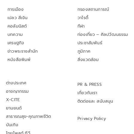
การเมือง
กรองสถานการณ์
เปลว สีเงิน
วาไรตี้
คอลัมนิสต์
กีฬา
บทความ
ท่องเที่ยว – ศิลปวัฒนธรรม
เศรษฐกิจ
ประชาสัมพันธ์
ข่าวพระราชสำนัก
ภูมิภาค
หนังสือพิมพ์
สิ่งแวดล้อม
ต่างประเทศ
PR & PRESS
อาชญากรรม
เกี่ยวกับเรา
X-CITE
ติดต่อและ สนับสนุน
ยานยนต์
สาธารณสุข-คุณภาพชีวิต
Privacy Policy
บันเทิง
ไทยโพสต์ ทีวี