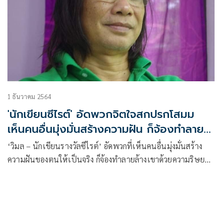
1 ธันวาคม 2564
'นักเขียนซีไรต์' อัดพวกจิตใจสกปรกโสมม
เห็นคนอื่นมุ่งมั่นสร้างความฝัน ก็จ้องทำลาย
ล้าง​
‘วิมล – นักเขียนรางวัลซีไรต์’ อัดพวกที่เห็นคนอื่นมุ่งมั่นสร้าง
ความฝันของตนให้เป็นจริง​ ก็จ้องทำลายล้างเขา​ด้วยความริษยา
อาฆาตจนลืมดูจิตใจตัวเองว่าสกปรกโสมมขนาดไหน​ และจะมี
ชีวิตต่อไปอย่างไร