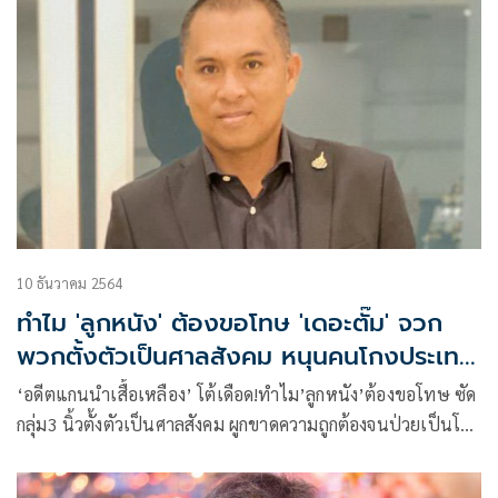
ใครพวกมัน ไม่ยอมรับสิ่งดีๆของคนอื่นที่ไม่ใช่ฝ่ายเดียวกันทำไว้
หริ
10 ธันวาคม 2564
ทำไม 'ลูกหนัง' ต้องขอโทษ 'เดอะตั๊ม' จวก
พวกตั้งตัวเป็นศาลสังคม หนุนคนโกงประเทศ
ต้องขอโทษไหม
‘อดีตแกนนำเสื้อเหลือง’ โต้เดือด!ทำไม’ลูกหนัง’ต้องขอโทษ ซัด
กลุ่ม3 นิ้วตั้งตัวเป็นศาลสังคม ผูกขาดความถูกต้องจนป่วยเป็นโรค
ปชต.ผูกขาด เผด็จการความคิด ที่คุณหนุนคือพวกโกงประเทศ
ทำไมไม่เรียกร้องให้ขอโทษ