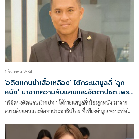
1 ธันวาคม 2564
'อดีตแกนนำเสื้อเหลือง' โต้กระแสบูลลี่ 'ลูก
หนัง' มาจากความคับแคบและอัตตาปชต.เพราะ
พ่อไล่รัฐบาลโคตรโกง
‘พิชิต’-อดีตแกนนำคปท.’ โต้กระแสบูลลี่’น้องลูกหนัง’มาจาก
ความคับแคบและอัตตาประชาธิปไตย ที่เพียงด่าลูกเพราะพ่อไล่
รัฐบาลที่โคตรคอร์รัปชั่น ยันไม่เคยเห็น’พี่ตั้ว’สนับสนุนคณะ
รัฐประหาร เอามาเปรียบแกนนำ3นิ้วไม่ได้