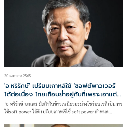
20 เมษายน 2565
'อ.หริรักษ์' เปรียบเกาหลีใช้ 'ซอฟต์พาวเวอร์'
ได้ต่อเนื่อง ไทยเกือบย่ำอยู่กับที่เพราะเอาแต่
ดึงแข้งดึงขากัน พวกใครพวกมัน
‘อ.หริรักษ์’ยกเคส’มิลลิ’กินข้าวเหนียวมะม่วงโชว์บนเวทีเป็นการ
ใช้soft power ได้ดี เปรียบเกาหลีใช้ soft power กำหนด
วัฒนธรรมประเทศอื่นได้ต่อเนื่องขณะที่ไทยเกือบย่ำอยู่กับที่
เพราะคนไทยเราที่เอาแต่แย่งชิงอำนาจกัน ดึงแข้งดึงขากัน พวก