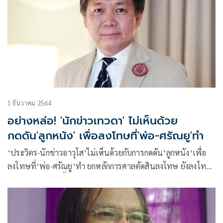
1 ธันวาคม 2564
อย่างหล่อ! 'นักข่าวเทวดา' ไม่เห็นด้วย
กดดัน'ลูกหนัง' เพื่อลงโทษที่'พ่อ-ศรัณยู'ทำ
‘ประวิตร-นักข่าวอาวุโส’ไม่เห็นด้วยกับการกดดัน’ลูกหนัง’เพื่อ
ลงโทษที่’พ่อ-ศรัณยู’ทำ ยกหลักการศาลตัดสินลงโทษ ยังลงโทษ
ลูกเมียแทนมิได้ ชี้ มิใช่ความยุติธรรม แต่คือการล้างแค้นอย่างไม่
ถูกต้อง