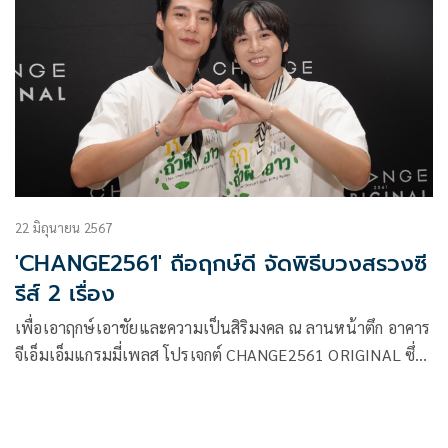
22 มิถุนายน 2567
'CHANGE2561' ถือฤกษ์ดี จัดพิธีบวงสรวงซี
รีส์ 2 เรื่อง
เพื่อเอาฤกษ์เอาชัยและความเป็นสิริมงคล ณ ลานหน้าตึก อาคาร
จีเอ็มเอ็มแกรมมี่เพลส โปรเจกต์ CHANGE2561 ORIGINAL ซึ่ง
อยู่ภายใต้การควบคุมของ ฉอด-สายทิพย์ มนตรีกุล ณ อยุธยา
ประธานเจ้าหน้าที่บริหาร Chief Executive Officer (CEO) และ
เอส วรฤทธิ์ ไวยเจียรนัย รองกรรมการผู้อำนวยการ บริษัท