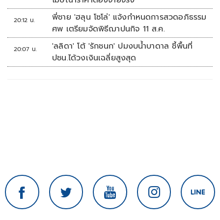
โฆษณาราคาต้องจ่ายจริง
พี่ชาย 'ฮลุน โซโล่' แจ้งกำหนดการสวดอภิธรรม
20:12 น.
ศพ เตรียมจัดพิธีฌาปนกิจ 11 ส.ค.
'ลลิดา' โต้ 'รักชนก' ปมงบน้ำบาดาล ชี้พื้นที่
20:07 น.
ปชน.ได้วงเงินเฉลี่ยสูงสุด