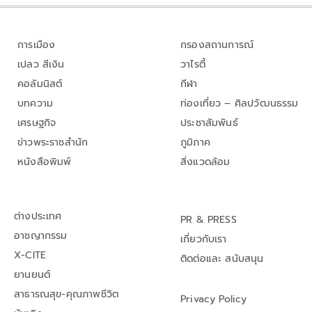
การเมือง
กรองสถานการณ์
เปลว สีเงิน
วาไรตี้
คอลัมนิสต์
กีฬา
บทความ
ท่องเที่ยว – ศิลปวัฒนธรรม
เศรษฐกิจ
ประชาสัมพันธ์
ข่าวพระราชสำนัก
ภูมิภาค
หนังสือพิมพ์
สิ่งแวดล้อม
ต่างประเทศ
PR & PRESS
อาชญากรรม
เกี่ยวกับเรา
X-CITE
ติดต่อและ สนับสนุน
ยานยนต์
สาธารณสุข-คุณภาพชีวิต
Privacy Policy