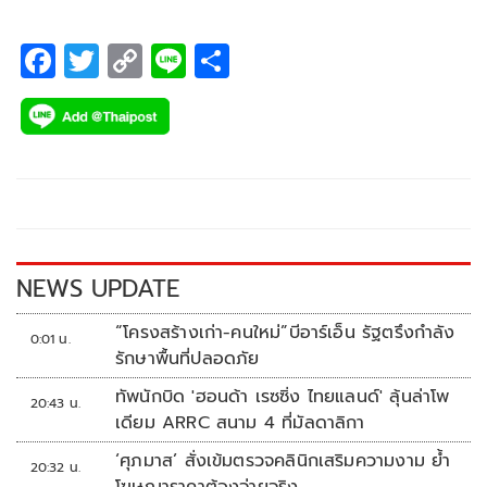
CHANGE2561 จำกัด
F
T
C
Li
S
ac
wi
o
n
h
e
tt
p
e
ar
b
er
y
e
o
Li
o
n
k
k
NEWS UPDATE
“โครงสร้างเก่า-คนใหม่”บีอาร์เอ็น รัฐตรึงกำลัง
0:01 น.
รักษาพื้นที่ปลอดภัย
ทัพนักบิด 'ฮอนด้า เรซซิ่ง ไทยแลนด์' ลุ้นล่าโพ
20:43 น.
เดียม ARRC สนาม 4 ที่มัลดาลิกา
‘ศุภมาส’ สั่งเข้มตรวจคลินิกเสริมความงาม ย้ำ
20:32 น.