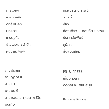
การเมือง
กรองสถานการณ์
เปลว สีเงิน
วาไรตี้
คอลัมนิสต์
กีฬา
บทความ
ท่องเที่ยว – ศิลปวัฒนธรรม
เศรษฐกิจ
ประชาสัมพันธ์
ข่าวพระราชสำนัก
ภูมิภาค
หนังสือพิมพ์
สิ่งแวดล้อม
ต่างประเทศ
PR & PRESS
อาชญากรรม
เกี่ยวกับเรา
X-CITE
ติดต่อและ สนับสนุน
ยานยนต์
สาธารณสุข-คุณภาพชีวิต
Privacy Policy
บันเทิง