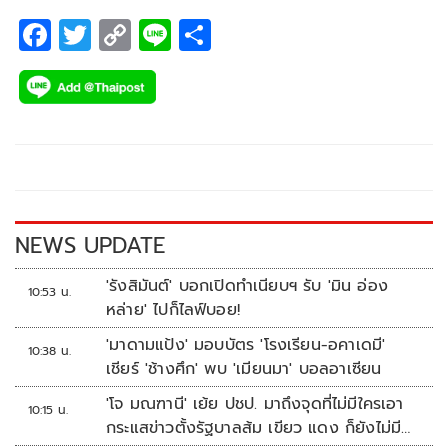
F
T
C
Li
S
ac
wi
o
n
h
e
tt
p
e
ar
b
er
y
e
o
Li
o
n
k
k
NEWS UPDATE
'รังสิมันต์' บอกเปิดทำเนียบฯ รับ 'มิน อ่อง
10:53 น.
หล่าย' ไปก็ไลฟ์บอย!
'มาดามแป้ง' มอบบัตร 'โรงเรียน-อคาเดมี'
10:38 น.
เชียร์ 'ช้างศึก' พบ 'เมียนมา' บอลอาเซียน
'โจ มณฑานี' เย้ย ปชป. มาถึงจุดที่ไม่มีใครเอา
10:15 น.
กระแสข่าวตั้งรัฐบาลส้ม เขียว แดง ก็ยังไม่มีฟ้า