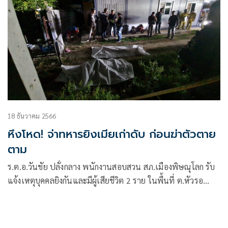
18 ธันวาคม 2566
หึงโหด! จ่าทหารยิงเมียเก่าดับ ก่อนฆ่าตัวตาย
ตาม
ร.ต.อ.วันชัย ปลั่งกลาง พนักงานสอบสวน สภ.เมืองพิษณุโลก รับ
แจ้งเหตุบุคคลยิงกันและมีผู้เสียชีวิต 2 ราย ในพื้นที่ ต.หัวรอ
อ.เมือง จ.พิษณุโลก