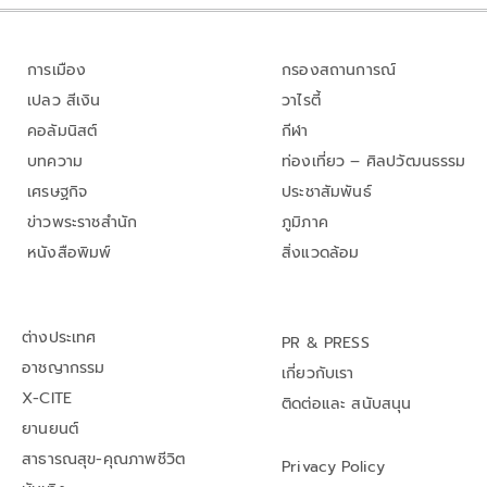
การเมือง
กรองสถานการณ์
เปลว สีเงิน
วาไรตี้
คอลัมนิสต์
กีฬา
บทความ
ท่องเที่ยว – ศิลปวัฒนธรรม
เศรษฐกิจ
ประชาสัมพันธ์
ข่าวพระราชสำนัก
ภูมิภาค
หนังสือพิมพ์
สิ่งแวดล้อม
ต่างประเทศ
PR & PRESS
อาชญากรรม
เกี่ยวกับเรา
X-CITE
ติดต่อและ สนับสนุน
ยานยนต์
สาธารณสุข-คุณภาพชีวิต
Privacy Policy