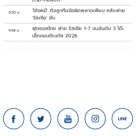
ท่วม-ภัยพิบัติ
ใช้เต็มที่เอกชนขาดทุนย่อยยับ
'โค้ชหมี' ติงลูกทีมข้อผิดพลาดเพียบ หลังพ่าย
9:50 น.
'รัสเซีย' ยับ
ฟุตซอลไทย พ่าย รัสเซีย 1-7 จบอันดับ 3 โต๊ะ
9:48 น.
เล็กคอนติเนทัล 2026