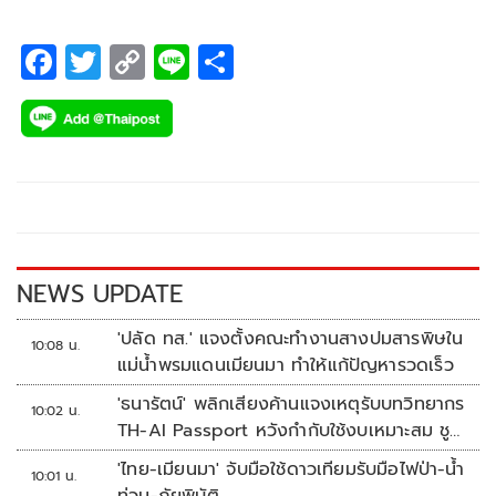
F
T
C
Li
S
ac
wi
o
n
h
e
tt
p
e
ar
b
er
y
e
o
Li
o
n
k
k
NEWS UPDATE
'ปลัด ทส.' แจงตั้งคณะทำงานสางปมสารพิษใน
10:08 น.
แม่น้ำพรมแดนเมียนมา ทำให้แก้ปัญหารวดเร็ว
'ธนารัตน์' พลิกเสียงค้านแจงเหตุรับบทวิทยากร
10:02 น.
TH-AI Passport หวังกำกับใช้งบเหมาะสม ชู
จุดเด่นคนไทยได้ใช้ AI ระดับโปร ลดเหลื่อมล้ำ
'ไทย-เมียนมา' จับมือใช้ดาวเทียมรับมือไฟป่า-น้ำ
10:01 น.
ทางเทคโนโลยี เซฟงบไปกว่า900ล้าน เชื่อหาก