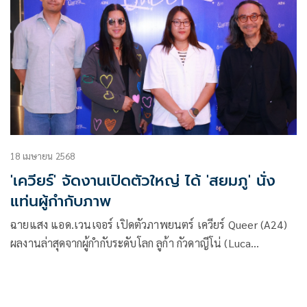
18 เมษายน 2568
'เควียร์' จัดงานเปิดตัวใหญ่ ได้ 'สยมภู' นั่ง
แท่นผู้กำกับภาพ
ฉายแสง แอด.เวนเจอร์ เปิดตัวภาพยนตร์ เควียร์ Queer (A24)
ผลงานล่าสุดจากผู้กำกับระดับโลก ลูก้า กัวดาญีโน่ (Luca
Guadagnino) อย่างเป็นทางการในประเทศไทย จัดฉายรอบ
ปฐมทัศน์สุดพิเศษ โดยมี รุจิพร สิทธิวนิช ผู้อำนวยการโครงการ
บริษัท ฉายแสง แอด.เวนเจอร์ จำกัด ให้การต้อนรับคอหนังสาย