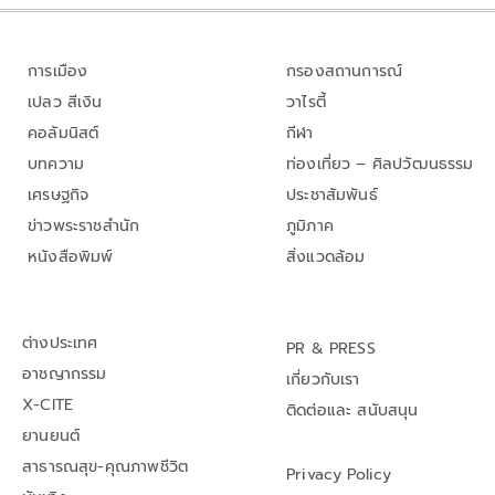
การเมือง
กรองสถานการณ์
เปลว สีเงิน
วาไรตี้
คอลัมนิสต์
กีฬา
บทความ
ท่องเที่ยว – ศิลปวัฒนธรรม
เศรษฐกิจ
ประชาสัมพันธ์
ข่าวพระราชสำนัก
ภูมิภาค
หนังสือพิมพ์
สิ่งแวดล้อม
ต่างประเทศ
PR & PRESS
อาชญากรรม
เกี่ยวกับเรา
X-CITE
ติดต่อและ สนับสนุน
ยานยนต์
สาธารณสุข-คุณภาพชีวิต
Privacy Policy