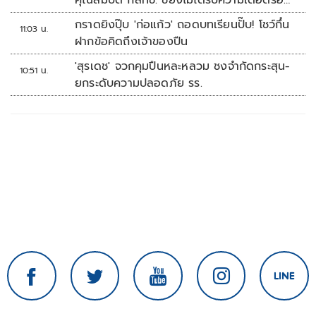
คุณสมบัติ กสทช. ชี้ยังไม่ได้รับความเดือดร้อน
เสียหาย
กราดยิงปุ๊บ 'ก่อแก้ว' ถอดบทเรียนปั๊บ! โชว์กึ๋น
11:03 น.
ฝากข้อคิดถึงเจ้าของปืน
'สุรเดช' จวกคุมปืนหละหลวม ชงจำกัดกระสุน-
10:51 น.
ยกระดับความปลอดภัย รร.