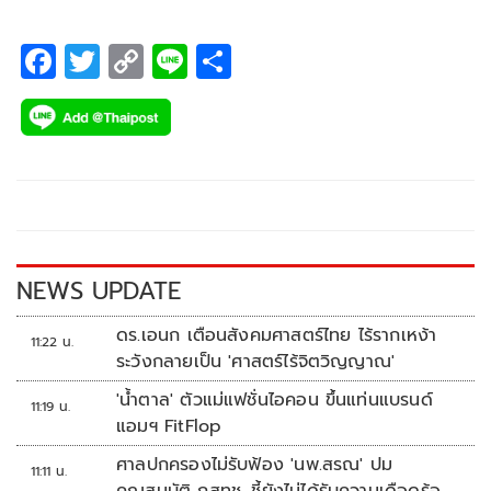
อินดี้และกลุ่ม LGBTQ+
F
T
C
Li
S
ac
wi
o
n
h
e
tt
p
e
ar
b
er
y
e
o
Li
o
n
k
k
NEWS UPDATE
ดร.เอนก เตือนสังคมศาสตร์ไทย ไร้รากเหง้า
11:22 น.
ระวังกลายเป็น 'ศาสตร์ไร้จิตวิญญาณ'
'น้ำตาล' ตัวแม่แฟชั่นไอคอน ขึ้นแท่นแบรนด์
11:19 น.
แอมฯ FitFlop
ศาลปกครองไม่รับฟ้อง 'นพ.สรณ' ปม
11:11 น.