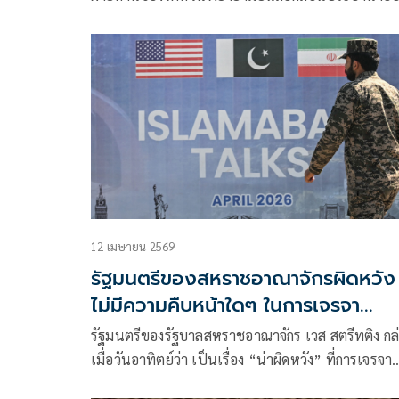
ไล่ ชิงเต๋อ แต่ไม่สำเร็จ เนื่องจากจำนวนคะแนนเสียงเ
ชอบน้อยกว่าจำนวนขั้นต่ำที่กำหนดไว้
12 เมษายน 2569
รัฐมนตรีของสหราชอาณาจักรผิดหวัง ท
ไม่มีความคืบหน้าใดๆ ในการเจรจา
สงครามกับอิหร่าน
รัฐมนตรีของรัฐบาลสหราชอาณาจักร เวส สตรีทติง กล
เมื่อวันอาทิตย์ว่า เป็นเรื่อง “น่าผิดหวัง” ที่การเจรจา
ระหว่างสหรัฐอเมริกาและอิหร่านในกรุงอิสลามาบัดหย