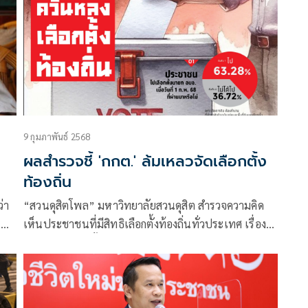
9 กุมภาพันธ์ 2568
ผลสำรวจชี้ 'กกต.' ล้มเหลวจัดเลือกตั้ง
ท้องถิ่น
่า
“สวนดุสิตโพล” มหาวิทยาลัยสวนดุสิต สำรวจความคิด
ม
เห็นประชาชนที่มีสิทธิเลือกตั้งท้องถิ่นทั่วประเทศ เรื่อง
“ควันหลงเลือกตั้งท้องถิ่น”กลุ่มตัวอย่าง จำนวน 1,386
คน (สำรวจทางออนไลน์และภาคสนาม) ระหว่างวันที่ 4-7
กุมภาพันธ์ 2568 พบว่า กลุ่มตัวอย่างร้อยละ 63.28 ไป
เลือกตั้งนายก อบจ.