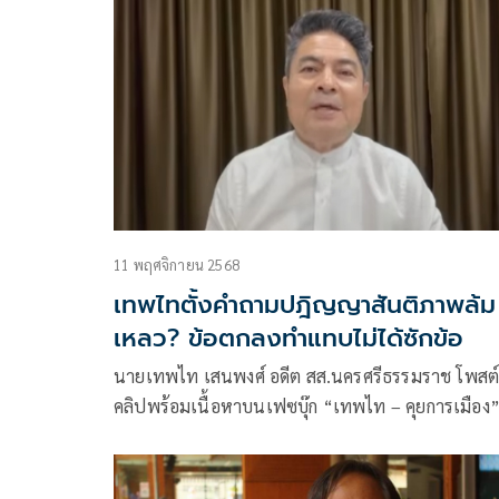
ชะงักลง พร้อมเสริมว่า ความเห็นของประธานาธิบดีโด
ลด์ ทรัมป์ บนโซเชียลมีเดียก่อนหน้านี้เป็นเรื่อง “ผิด
ปกติ”
11 พฤศจิกายน 2568
เทพไทตั้งคำถามปฎิญญาสันติภาพล้ม
เหลว? ข้อตกลงทำแทบไม่ได้ซักข้อ
นายเทพไท เสนพงศ์ อดีต สส.นครศรีธรรมราช โพสต
คลิปพร้อมเนื้อหาบนเฟซบุ๊ก “เทพไท – คุยการเมือง
หัวข้อ ปฎิญญาสันติภาพล้มเหลว?