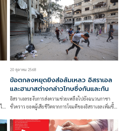
นั
ทองจะเข้าเป้าตามโพลมีทเดอะเพรสซีเกมส์2025 ที่ปัก
ธงไว้ 241 เหรียญทอง 8 สมาคมผลงานน่าผิดหวังต่ำกว่า
เป้าสุดๆ “ฟุตบอล “ผลงานล้มเหลวโดยสิ้นเชิง ตั้งเป้า
เหมา 4 ทอง วืดหมด “ตะกร้อ” เป้ากวาด 11 ทอง ได้แค่
6 ทอง ขณะที่ 18 กีฬาผลงานทะลุเป้า “เทควันโด-มวย
สากล -มวยไทย-ยูยิตสู-ยกน้ำหนัก-จักรยาน”กลายเป็น
พระเอกโกยทองเป็นกอบเป็นกำ ช่วยทัพไทยเจ้าทองทิ้ง
ห่างอันดับ 2 อินโดนีเซีย คว้าไป 91 ทอง ส่วนอันดับ 3
เวียดนาม 87 ทอง
20 ตุลาคม 2568
ข้อตกลงหยุดยิงส่อล้มเหลว อิสราเอล
และฮามาสต่างกล่าวโทษซึ่งกันและกัน
์
อิสราเอลระงับการส่งความช่วยเหลือไปยังฉนวนกาซา
”ใน
ชั่วคราว ยอดผู้เสียชีวิตจากการโจมตีของอิสราเอลเพิ่มขึ้น
เป็น 33 ราย ตามรายงาน