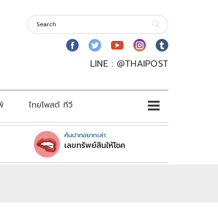
LINE : @THAIPOST
พ์
ไทยโพสต์ ทีวี
คันปากอยากเล่า
เลขทรัพย์สินให้โชค