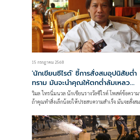
15 กรกฎาคม 2568
'นักเขียนซีไรต์' ชี้การสั่งสมอุปนิสัยต่ำ
ทราม มันจะนำคุณให้ตกต่ำล้มเหลว
ตลอดกาล
วิมล ไทรนิ่มนวล นักเขียนรางวัลซีไรต์ โพสต์ข้อความว
ถ้าคุณทำสิ่งเล็กน้อยให้ประสบความสำเร็จ มันจะสั่งส
เป็นอุปนิสัยให้ทำสิ่งที่ยิ่ง