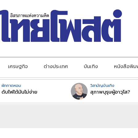
เศรษฐกิจ
ต่างประเทศ
บันเทิง
หนังสือพิม
ผักกาดหอม
วิสามัญบันเทิง
ดับไฟใต้มันไม่ง่าย
สุภาพบุรุษผู้อาวุโส?