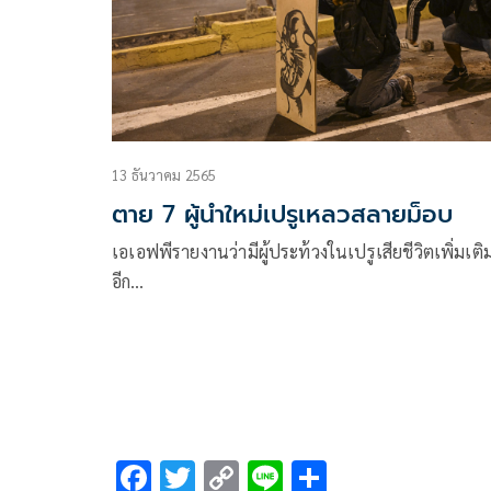
13 ธันวาคม 2565
ตาย 7 ผู้นำใหม่เปรูเหลวสลายม็อบ
เอเอฟพีรายงานว่ามีผู้ประท้วงในเปรูเสียชีวิตเพิ่มเติ
อีก…
F
T
C
Li
S