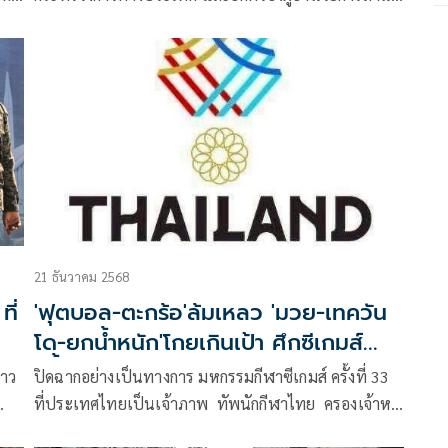
ห็น
ข่าวกรองแห่งชาติ โพสต์ข้อความผ่านเฟซบุ๊กว่า ข้อยเก็บ
ฉาก
21 ธันวาคม 2568
ี่
'ฟุตบอล-ตะกร้อ'ล้มเหลว 'มวย-เทควัน
โด-ยกน้ำหนัก'โกยเกินเป้า ศึกซีเกมส์
คร้ั้ง33
่าว
ปิดฉากอย่างเป็นทางการ มหกรรมกีฬาซีเกมส์ ครั้งที่ 33
ที่ประเทศไทยเป็นเจ้าภาพ ทัพนักกีฬาไทย ครองเจ้าห
ุด
รียญทองสมัยที่ 14 คว้าไป 233 เหรียญทอง ขาดเพียง 8