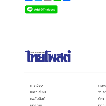
ac
wi
o
n
h
e
tt
p
e
ar
b
er
y
e
o
Li
o
n
k
k
การเมือง
กรอง
เปลว สีเงิน
วาไรตี
คอลัมนิสต์
กีฬา
บทความ
ท่อง