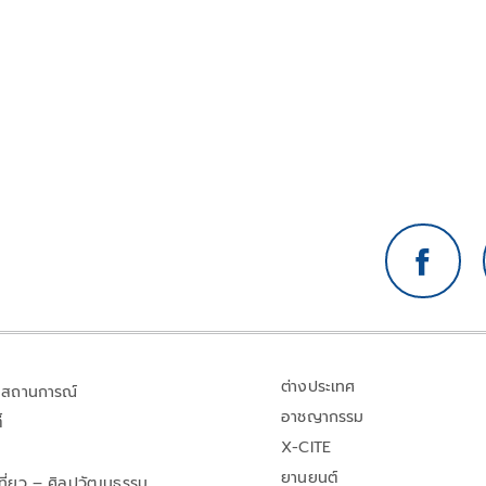
ต่างประเทศ
สถานการณ์
อาชญากรรม
้
X-CITE
ยานยนต์
เที่ยว – ศิลปวัฒนธรรม