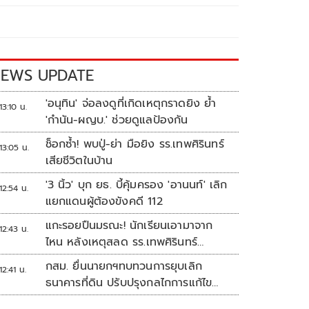
EWS UPDATE
'อนุทิน' จ่อลงดูที่เกิดเหตุกราดยิง ย้ำ
13:10 น.
'กำนัน-ผญบ.' ช่วยดูแลป้องกัน
ช็อกซ้ำ! พบปู่-ย่า มือยิง รร.เทพศิรินทร์
13:05 น.
เสียชีวิตในบ้าน
'3 นิ้ว' บุก ยธ. บี้คุ้มครอง 'อานนท์' เลิก
12:54 น.
แยกแดนผู้ต้องขังคดี 112
แกะรอยปืนมรณะ! นักเรียนเอามาจาก
12:43 น.
ไหน หลังเหตุสลด รร.เทพศิรินทร์
นนทบุรี
กสม. ยื่นนายกฯทบทวนการยุบเลิก
12:41 น.
ธนาคารที่ดิน ปรับปรุงกลไกการแก้ไข
ปัญหาความเหลื่อมล้ำ