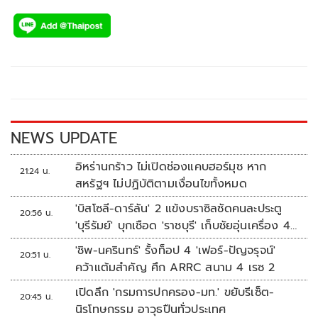
ac
wi
o
n
h
e
tt
p
e
ar
b
er
y
e
o
Li
o
n
k
k
NEWS UPDATE
อิหร่านกร้าว ไม่เปิดช่องแคบฮอร์มุซ หาก
21:24 น.
สหรัฐฯ ไม่ปฏิบัติตามเงื่อนไขทั้งหมด
'บิสโซลี-ดาร์ลัน' 2 แข้งบราซิลซัดคนละประตู
20:56 น.
'บุรีรัมย์' บุกเชือด 'ราชบุรี' เก็บชัยอุ่นเครื่อง 4
นัดรวด
'ชิพ-นครินทร์' รั้งท็อป 4 'เฟอร์-ปัญจรุจน์'
20:51 น.
คว้าแต้มสำคัญ ศึก ARRC สนาม 4 เรซ 2
เปิดลึก 'กรมการปกครอง-มท.' ขยับรีเซ็ต-
20:45 น.
นิรโทษกรรม อาวุธปืนทั่วประเทศ