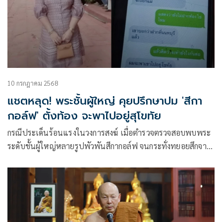
10 กรกฎาคม 2568
แชตหลุด! พระชั้นผู้ใหญ่ คุยปรึกษาปม 'สีกา
กอล์ฟ' ตั้งท้อง จะพาไปอยู่สุโขทัย
กรณีประเด็นร้อนแรงในวงการสงฆ์ เมื่อตำรวจตรวจสอบพบพระ
ระดับชั้นผู้ใหญ่หลายรูปพัวพันสีกากอล์ฟ จนกระทั่งทยอยสึกจาก
การเป็นพระ ล่าสุดในโลกโซเชียลได้ปรากฏข้อความแชตปริศนา
คาดว่าเป็นพระชั้นผู้ใหญ่ในจังหวัดพิษณุโลก ระบุดังนี้