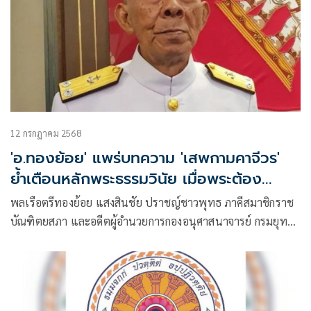
12 กรกฎาคม 2568
'อ.ทองย้อย' แพร่บทความ 'เสพกามคาจีวร'
ย้ำเตือนหลักพระธรรมวินัย เมื่อพระต้อง
ปาราชิก
พลเรือตรีทองย้อย แสงสินชัย ปราชญ์ชาวพุทธ ภาคีสมาชิกราช
บัณฑิตยสภา และอดีตผู้อำนวยการกองอนุศาสนาจารย์ กรมยุทธ
ศึกษาทหารเรือ ดีกรีเปรียญธรรม 9 ประโยค เผยแพร่บทความ
เรื่อง “เสพกามคาจีวร” ผ่านทางเฟซบุ๊กมีเนื้อหาดังนี้