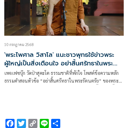
10 กรกฎาคม 2568
'พระไพศาล วิสาโล' แนะชาวพุทธใช้ข่าวพระ
ผู้ใหญ่เป็นสิ่งเตือนใจ อย่าสิ้นศรัทธาในพระ
รัตนตรัย
เพจเฟซบุ๊ก วัดป่าสุคะโต ธรรมชาติที่พักใจ โพสต์ข้อความหลัก
ธรรมคำสอนหัวข้อ “อย่าสิ้นศรัทธาในพระรัตนตรัย” ของพระ
ไพศาล วิสาโล เจ้าอาวาสวัดป่าสุคะโต จ.ชัยภูมิ มีเนื้อหาดังนี้
F
T
C
Li
S