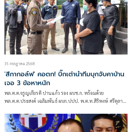
15 กรกฎาคม 2568
'สีกากอล์ฟ' คอตก! บิ๊กเต่านำทีมบุกจับคาบ้าน
เจอ 3 ข้อหาหนัก
พล.ต.ต.จรูญเกียรติ ปานแก้ว รอง ผบช.ก. พร้อมด้วย
พล.ต.ต.ประสงค์ เฉลิมพันธ์ ผบก.ปปป. พ.ต.ท.สิริพงษ์ ศรีตุลา
รักษาราชการแทนรองเลขาธิการคณะกรรมการ ป.ป.ท. นำกำลัง
เข้าจับกุม น.ส.วิลาวัลย์ เอมสวัสดิ์ หรือ สีกากอล์ฟ อายุ 35 ปี ตาม
หมายจับศาลอาญาคดีทุจริตประพฤติมิชอบกลางในข้อหา “