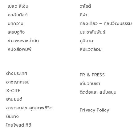
เปลว สีเงิน
วาไรตี้
คอลัมนิสต์
กีฬา
บทความ
ท่องเที่ยว – ศิลปวัฒนธรรม
เศรษฐกิจ
ประชาสัมพันธ์
ข่าวพระราชสำนัก
ภูมิภาค
หนังสือพิมพ์
สิ่งแวดล้อม
ต่างประเทศ
PR & PRESS
อาชญากรรม
เกี่ยวกับเรา
X-CITE
ติดต่อและ สนับสนุน
ยานยนต์
สาธารณสุข-คุณภาพชีวิต
Privacy Policy
บันเทิง
ไทยโพสต์ ทีวี