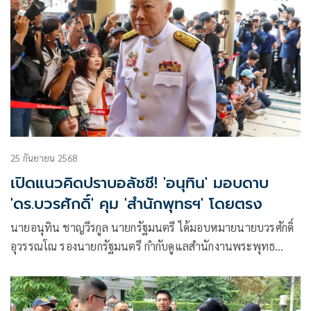
25 กันยายน 2568
เปิดแนวคิดปราบอลัชชี! 'อนุทิน' มอบดาบ
'ดร.บวรศักดิ์' คุม 'สำนักพุทธฯ' โดยตรง
นายอนุทิน​ ชาญ​วี​รกูล​ นายก​รัฐมนตรี​ ได้มอบหมายนายบวรศักดิ์
อุวรรณโณ รองนายกรัฐมนตรี กำกับดูแลสำนักงานพระพุทธ
ศาสนาแห่งชาติ (พศ.) โดยตรง ไม่ต้องผ่านรัฐมนตรีประจำสำนัก
นายกรัฐมนตรีเหมือนรัฐบาลยุคก่อนๆ