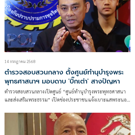
14 กรกฎาคม 2568
ตำรวจสอบสวนกลาง ตั้งศูนย์ทำนุบำรุงพระ
พุทธศาสนาฯ มอบดาบ 'บิ๊กเต่า' สางปัญหา
ตำรวจสอบสวนกลางเปิดศูนย์ “ศูนย์ทำนุบำรุงพระพุทธศาสนา
และส่งเสริมพระธรรม” เปิดช่องประชาชนแจ้งเบาะแสพระนอก
แถว มอบดาบ “รองเต่า” สางปัญหา