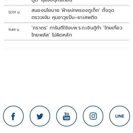
ดูด’ ลุยจับบุหรี่เถื่อน
สนองนโยบาย 'ฝ่ายปกครองภูเก็ต' ตั้งจุด
12:01 น.
ตรวจเข้ม คุมอาวุธปืน–ยาเสพติด
‘ภราดร’ การันตีใช้งบพ.ร.ก.เงินกู้ทำ ‘ไทยเที่ยว
11:49 น.
ไทยพลัส’ ไม่ผิดหลัก