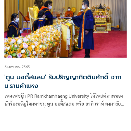
6 เมษายน 2565
'ตูน บอดี้สแลม' รับปริญญากิตติมศักดิ์ จาก
ม.รามคำแหง
เพจเฟซบุ๊ก PR Ramkhamhaeng University ได้โพสต์ภาพของ
นักร้องขวัญใจมหาชน ตูน บอดี้สแลม หรือ อาทิวราห์ คงมาลัย
รับปริญญากิตติมศักดิ์ สาขาวิชาดนตรีสากล จาก มหาวิทยาลัย
รามคำแหง