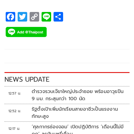
F
T
C
Li
S
ac
wi
o
n
h
e
tt
p
e
ar
b
er
y
e
o
Li
o
n
k
k
NEWS UPDATE
ตำรวจรวบเจ๊ขาใหญ่ประจำซอย พร้อมอาวุธปืน
12:57 น.
9 มม. กระสุนกว่า 100 นัด
รัฐตั้งเป้าเพิ่มนักเรียนสายอาชีวะปั้นแรงงาน
12:52 น.
ทักษะสูง
‘ศุลกากรช่องจอม’ เปิดปฏิบัติการ ‘เดือนนี้ไม่มี
12:17 น.