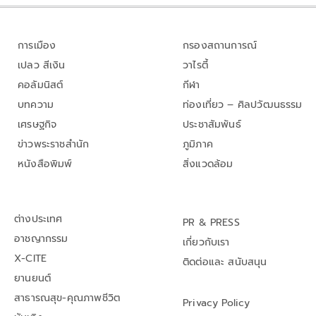
การเมือง
กรองสถานการณ์
เปลว สีเงิน
วาไรตี้
คอลัมนิสต์
กีฬา
บทความ
ท่องเที่ยว – ศิลปวัฒนธรรม
เศรษฐกิจ
ประชาสัมพันธ์
ข่าวพระราชสำนัก
ภูมิภาค
หนังสือพิมพ์
สิ่งแวดล้อม
ต่างประเทศ
PR & PRESS
อาชญากรรม
เกี่ยวกับเรา
X-CITE
ติดต่อและ สนับสนุน
ยานยนต์
สาธารณสุข-คุณภาพชีวิต
Privacy Policy