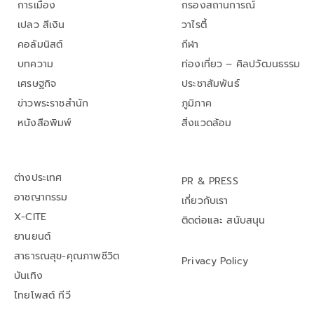
การเมือง
กรองสถานการณ์
เปลว สีเงิน
วาไรตี้
คอลัมนิสต์
กีฬา
บทความ
ท่องเที่ยว – ศิลปวัฒนธรรม
เศรษฐกิจ
ประชาสัมพันธ์
ข่าวพระราชสำนัก
ภูมิภาค
หนังสือพิมพ์
สิ่งแวดล้อม
ต่างประเทศ
PR & PRESS
อาชญากรรม
เกี่ยวกับเรา
X-CITE
ติดต่อและ สนับสนุน
ยานยนต์
สาธารณสุข-คุณภาพชีวิต
Privacy Policy
บันเทิง
ไทยโพสต์ ทีวี