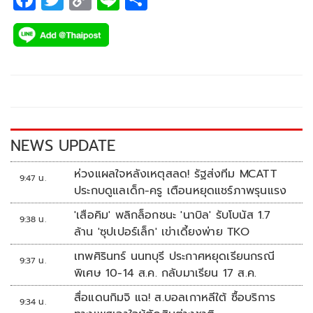
ac
wi
o
n
h
e
tt
p
e
ar
b
er
y
e
o
Li
o
n
k
k
NEWS UPDATE
ห่วงแผลใจหลังเหตุสลด! รัฐส่งทีม MCATT
9:47 น.
ประกบดูแลเด็ก-ครู เตือนหยุดแชร์ภาพรุนแรง
'เสือคิม' พลิกล็อกชนะ 'นาบิล' รับโบนัส 1.7
9:38 น.
ล้าน 'ซุปเปอร์เล็ก' เข่าเดี้ยงพ่าย TKO
เทพศิรินทร์ นนทบุรี ประกาศหยุดเรียนกรณี
9:37 น.
พิเศษ 10-14 ส.ค. กลับมาเรียน 17 ส.ค.
สื่อแดนกิมจิ แฉ! ส.บอลเกาหลีใต้ ซื้อบริการ
9:34 น.