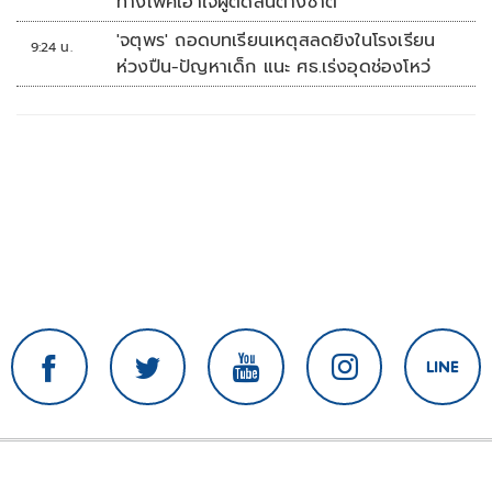
ทางเพศเอาใจผู้ตัดสินต่างชาติ
'จตุพร' ถอดบทเรียนเหตุสลดยิงในโรงเรียน
9:24 น.
ห่วงปืน-ปัญหาเด็ก แนะ ศธ.เร่งอุดช่องโหว่