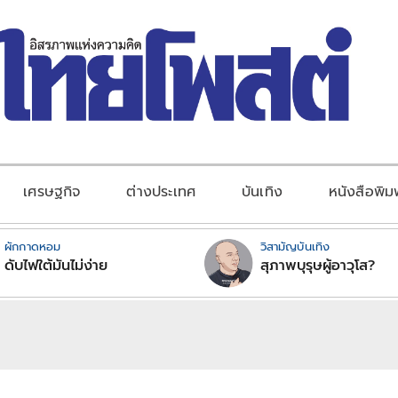
เศรษฐกิจ
ต่างประเทศ
บันเทิง
หนังสือพิม
ผักกาดหอม
วิสามัญบันเทิง
ดับไฟใต้มันไม่ง่าย
สุภาพบุรุษผู้อาวุโส?