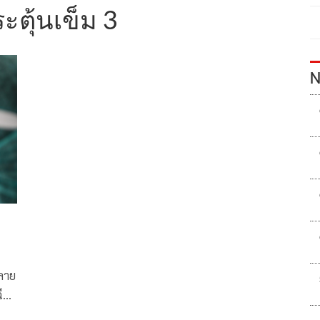
ะตุ้นเข็ม 3
N
ลาย
ีด