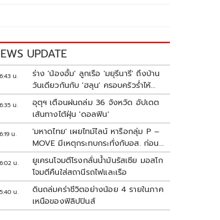
EWS UPDATE
ร่าง 'น้องอั้ม' ลูกเรือ 'มยุรีนารี' ถึงบ้าน
6:43 น.
วันเดียวกันกับ 'ฮลุน' ครอบครัวร่ำไห้
เผยฝันอยากเป็นทหารเรือ
อุตุฯ เตือนฝนถล่ม 36 จังหวัด อัปเดต
6:35 น.
เส้นทางไต้ฝุ่น 'ดอลฟิน'
'มหาดไทย' เผยไทม์ไลน์ หารือกลุ่ม P –
6:19 น.
MOVE มีเหตุกระทบกระทั่งกับอส. ก่อน
พาส่งขึ้นรถกลับ
ยูเครนโจมตีโรงกลั่นน้ำมันรัสเซีย มอสโก
6:02 น.
โจมตีคืนใส่สถานีรถไฟและเรือ
ดินถล่มคร่าชีวิตอย่างน้อย 4 รายในภาค
5:40 น.
เหนือของฟิลิปปินส์