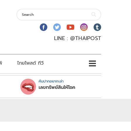
LINE : @THAIPOST
พ์
ไทยโพสต์ ทีวี
คันปากอยากเล่า
เลขทรัพย์สินให้โชค