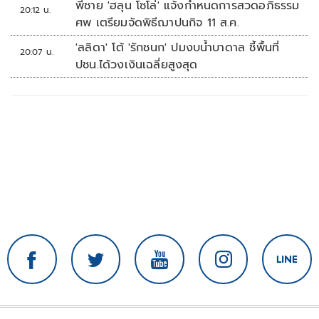
พี่ชาย 'ฮลุน โซโล่' แจ้งกำหนดการสวดอภิธรรม
20:12 น.
ศพ เตรียมจัดพิธีฌาปนกิจ 11 ส.ค.
'ลลิดา' โต้ 'รักชนก' ปมงบน้ำบาดาล ชี้พื้นที่
20:07 น.
ปชน.ได้วงเงินเฉลี่ยสูงสุด