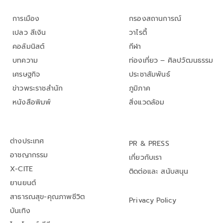
การเมือง
กรองสถานการณ์
เปลว สีเงิน
วาไรตี้
คอลัมนิสต์
กีฬา
บทความ
ท่องเที่ยว – ศิลปวัฒนธรรม
เศรษฐกิจ
ประชาสัมพันธ์
ข่าวพระราชสำนัก
ภูมิภาค
หนังสือพิมพ์
สิ่งแวดล้อม
ต่างประเทศ
PR & PRESS
อาชญากรรม
เกี่ยวกับเรา
X-CITE
ติดต่อและ สนับสนุน
ยานยนต์
สาธารณสุข-คุณภาพชีวิต
Privacy Policy
บันเทิง