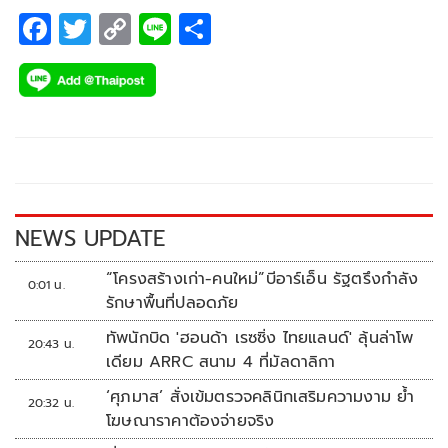
F
T
C
Li
S
ac
wi
o
n
h
e
tt
p
e
ar
b
er
y
e
o
Li
o
n
k
k
NEWS UPDATE
“โครงสร้างเก่า-คนใหม่”บีอาร์เอ็น รัฐตรึงกำลัง
0:01 น.
รักษาพื้นที่ปลอดภัย
ทัพนักบิด 'ฮอนด้า เรซซิ่ง ไทยแลนด์' ลุ้นล่าโพ
20:43 น.
เดียม ARRC สนาม 4 ที่มัลดาลิกา
‘ศุภมาส’ สั่งเข้มตรวจคลินิกเสริมความงาม ย้ำ
20:32 น.
โฆษณาราคาต้องจ่ายจริง