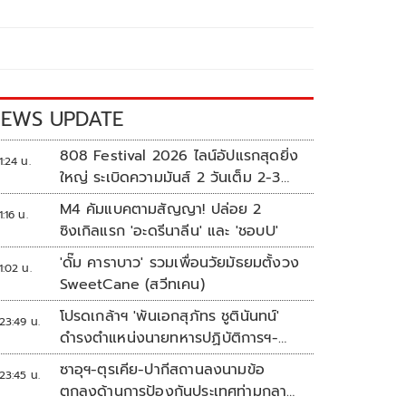
EWS UPDATE
808 Festival 2026 ไลน์อัปแรกสุดยิ่ง
1:24 น.
ใหญ่ ระเบิดความมันส์ 2 วันเต็ม 2-3
ต.ค.นี้
M4 คัมแบคตามสัญญา! ปล่อย 2
1:16 น.
ซิงเกิลแรก 'อะดรีนาลีน' และ 'ชอบU'
'ดั๊ม คาราบาว' รวมเพื่อนวัยมัธยมตั้งวง
1:02 น.
SweetCane (สวีทเคน)
โปรดเกล้าฯ 'พันเอกสุภัทร ชูตินันทน์'
23:49 น.
ดำรงตำแหน่งนายทหารปฏิบัติการฯ-
พระราชทานยศ 'พลตรี'
ซาอุฯ-ตุรเคีย-ปากีสถานลงนามข้อ
23:45 น.
ตกลงด้านการป้องกันประเทศท่ามกลาง