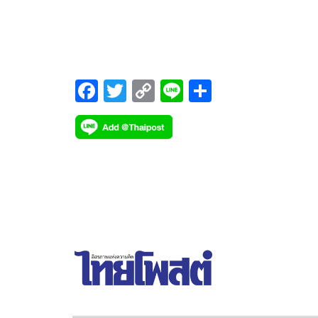
เป็นผู้แทนถวายเครื่องราชสักการะเนื่องในเทศกาลเข้
พรรษา ประจำปี 2566
F
T
C
Li
S
ac
wi
o
n
h
e
tt
p
e
ar
b
er
y
e
o
Li
o
n
k
k