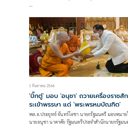
…
1 กันยายน 2566
'บิ๊กตู่' มอบ 'อนุชา' ถวายเครื่องราชสั
ระเข้าพรรษา แด่ 'พระพรหมบัณฑิต'
พล.อ.ประยุทธ์ จันทร์โอชา นายกรัฐมนตรี มอบหมาย
นายอนุชา นาคาศัย รัฐมนตรีประจำสำนักนายกรัฐมนต