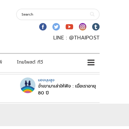
LINE : @THAIPOST
พ์
ไทยโพสต์ ทีวี
มองมุมสูง
จำเขามาเล่าให้ฟัง : เมื่อเราอายุ
80 ปี