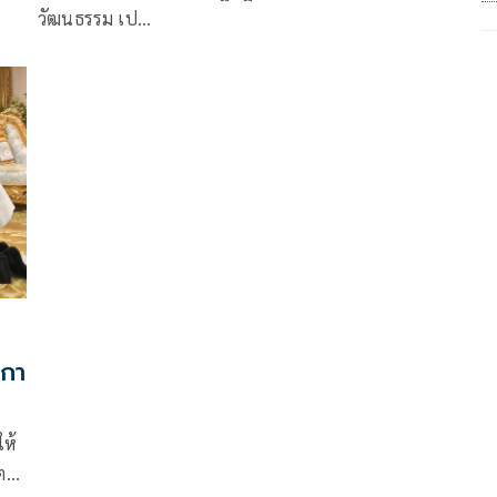
วัฒนธรรม เป…
กกา
ให้
รี