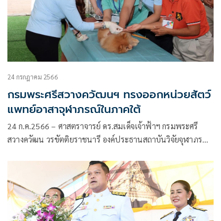
24 กรกฎาคม 2566
กรมพระศรีสวางควัฒนฯ ทรงออกหน่วยสัตว์
แพทย์อาสาจุฬาภรณ์ในภาคใต้
24 ก.ค.2566 – ศาสตราจารย์ ดร.สมเด็จเจ้าฟ้าฯ กรมพระศรี
สวางควัฒน วรขัตติยราชนารี องค์ประธานสถาบันวิจัยจุฬาภรณ์
ทรงตระหนักถึงความสำคัญในการแก้ปัญหาโรคพิษสุนัขบ้า
(Rabies) ซึ่งเป็นภัยคุกคามด้านสาธารณสุขที่สำคัญของประเทศ
จึงมีพระปณิธานแน่วแน่ในการบริหารจัดการแก้ปัญหาสุนัขจรจัด
และกำจัดภัยโรคพิษสุนั