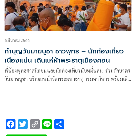
6 มีนาคม 2566
ทำบุญวันมาฆบูชา ชาวพุทธ – นักท่องเที่ยว
เนืองแน่น เดินแห่ผ้าพระธาตุเมืองคอน
พี่น้องพุทธศาสนิกชนและนักท่องเที่ยวนับหมื่นคน ร่วมตักบาตร
วันมาฆบูชา บริเวณหน้าวัดพระมหาธาตุ วรมหาวิหาร พร้อมเดิน
แห่ผ้าพระธาตุภายในวัดอย่างเนืองแน่นไม่ขาดสาย ก่อนที่จะมี
พิธีแห่ผ้าพระบฏพระราชทานอย่างเป็นทางการในบ่ายวันนี้
F
T
C
Li
S
ac
wi
o
n
h