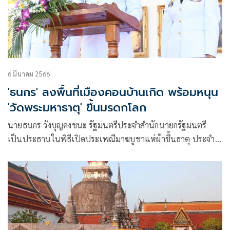
6 มีนาคม 2566
'ธนกร' ลงพื้นที่เมืองคอนบ้านเกิด พร้อมหนุน
'วัดพระมหาธาตุ' ขึ้นมรดกโลก
นายธนกร วังบุญคงชนะ รัฐมนตรีประจำสำนักนายกรัฐมนตรี
เป็นประธานในพิธีเปิดประเพณีมาฆบูชาแห่ผ้าขึ้นธาตุ ประจำปี
2566″ ณ สนามหน้าเมือง และ บริเวณลานโพธิ์ วัดพระมหาธาตุ
วรมหาวิหาร อำเภอเมืองนครศรีธรรมราช