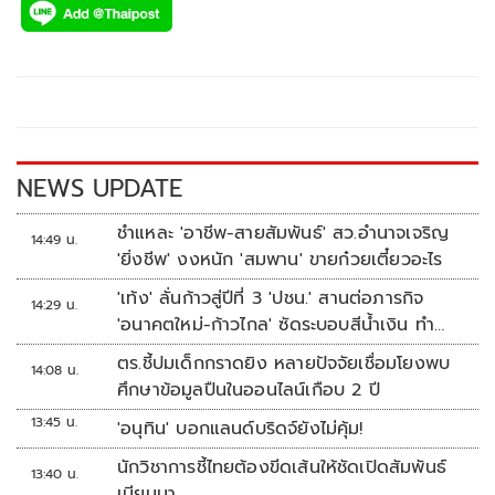
e
tt
p
e
ar
b
er
y
e
o
Li
o
n
k
k
NEWS UPDATE
ชำแหละ 'อาชีพ-สายสัมพันธ์' สว.อำนาจเจริญ
14:49 น.
'ยิ่งชีพ' งงหนัก 'สมพาน' ขายก๋วยเตี๋ยวอะไร
'เท้ง' ลั่นก้าวสู่ปีที่ 3 'ปชน.' สานต่อภารกิจ
14:29 น.
'อนาคตใหม่-ก้าวไกล' ซัดระบอบสีน้ำเงิน ทำ
หลักนิติรัฐ-นิติธรรมสั่นคลอน
ตร.ชี้ปมเด็กกราดยิง หลายปัจจัยเชื่อมโยงพบ
14:08 น.
ศึกษาข้อมูลปืนในออนไลน์เกือบ 2 ปี
13:45 น.
'อนุทิน' บอกแลนด์บริดจ์ยังไม่คุ้ม!
นักวิชาการชี้ไทยต้องขีดเส้นให้ชัดเปิดสัมพันธ์
13:40 น.
เมียนมา