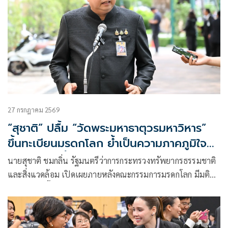
27 กรกฎาคม 2569
“สุชาติ” ปลื้ม “วัดพระมหาธาตุวรมหาวิหาร”
ขึ้นทะเบียนมรดกโลก ย้ำเป็นความภาคภูมิใจ
ของคนไทยทั้งประเทศ เผยใช้เวลาผลักดันผ่าน
นายสุชาติ ชมกลิ่น รัฐมนตรีว่าการกระทรวงทรัพยากรธรรมชาติ
5 รัฐบาล จาก “ลุงตู่” ถึง “อนุทิน 2”
และสิ่งแวดล้อม เปิดเผยภายหลังคณะกรรมการมรดกโลก มีมติ
เอกฉันท์ให้ขึ้นทะเบียน “วัดพระมหาธาตุวรมหาวิหาร จังหวัด
นครศรีธรรมราช” เป็นแหล่งมรดกโลกทางวัฒนธรรมแห่งใหม่
ของประเทศไทย ว่า