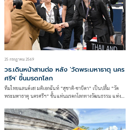
25 กรกฎาคม 2569
วธ.เดินหน้าสานต่อ หลัง 'วัดพระมหาธาตุ นคร
ศรีฯ' ขึ้นมรดกโลก
ทีมไทยแลนด์เฮ! มติเอกฉันท์ “สุชาติ-ซาบีดา” เป็นปลื้ม “วัด
พระมหาธาตุ นครศรีฯ“ ขึ้นแท่นมรดกโลกทางวัฒนธรรม แห่ง
ใหม่ ขณะ รมว.วัฒนธรรม เดินหน้าบริหาร