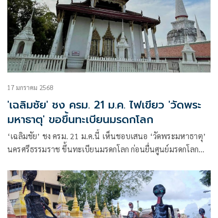
17 มกราคม 2568
'เฉลิมชัย' ชง ครม. 21 ม.ค. ไฟเขียว 'วัดพระ
มหาธาตุ' ขอขึ้นทะเบียนมรดกโลก
‘เฉลิมชัย’ ชง ครม. 21 ม.ค.นี้ เห็นชอบเสนอ ‘วัดพระมหาธาตุ’
นครศรีธรรมราช ขึ้นทะเบียนมรดกโลก ก่อนยื่นศูนย์มรดกโลก
กรุงปารีส ภายใน 1 กพ. เพื่อพิจารณาทันวงรอบปี 2568