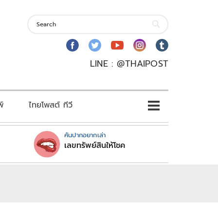
LINE : @THAIPOST
พ์
ไทยโพสต์ ทีวี
คันปากอยากเล่า
เลขทรัพย์สินให้โชค