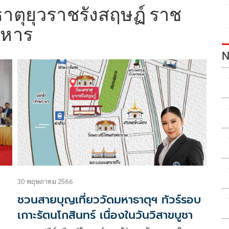
าตุยุวราชรังสฤษฏ์ ราช
ิหาร
N
30 พฤษภาคม 2566
ชวนสายบุญเที่ยววัดมหาธาตุฯ ทัวร์รอบ
เกาะรัตนโกสินทร์ เนื่องในวันวิสาขบูชา