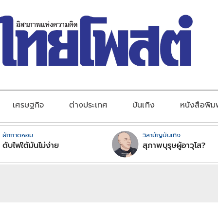
เศรษฐกิจ
ต่างประเทศ
บันเทิง
หนังสือพิม
ผักกาดหอม
วิสามัญบันเทิง
ดับไฟใต้มันไม่ง่าย
สุภาพบุรุษผู้อาวุโส?