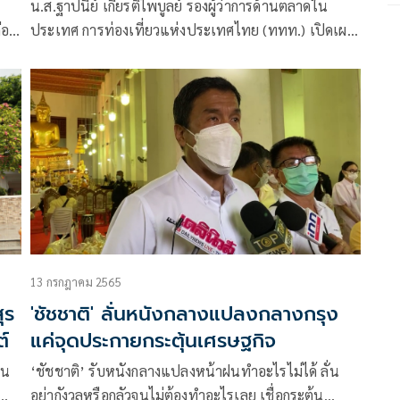
น.ส.ฐาปนีย์ เกียรติไพบูลย์ รองผู้ว่าการด้านตลาดใน
่อ
ประเทศ การท่องเที่ยวแห่งประเทศไทย (ททท.) เปิดเผย
ว่า การท่องเที่ยวเชิงศรัทธา ถือเป็นนักท่องเที่ยวกลุ่ม
วัฒนธรรมย่อย
13 กรกฎาคม 2565
ุร
'ชัชชาติ' ลั่นหนังกลางแปลงกลางกรุง
์
แค่จุดประกายกระตุ้นเศรษฐกิจ
าน
‘ชัชชาติ’ รับหนังกลางแปลงหน้าฝนทำอะไรไม่ได้ ลั่น
อย่ากังวลหรือกลัวจนไม่ต้องทำอะไรเลย เชื่อกระตุ้น