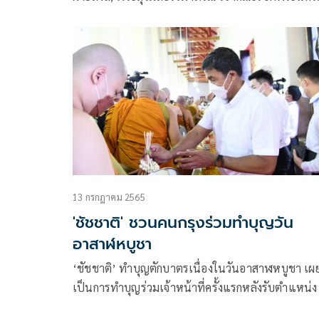
และพระเมธีวรญาณ (สายเพชร วชิรเมธี) ร่วมในพิธี
บวงสรวงและพิธีบำเพ็ญทักษิณาถวายพระราชกุศล เพื
อุทิศแด่สมเด็จพระบวรราชเจ้า กรมพระราชวังบวรม
สุรสิงหนาท เนื่องในเทศกาลวันปีใหม่ไทย หรือเทศก
สงกรานต์
13 กรกฎาคม 2565
'ชัชชาติ' ชวนคนกรุงร่วมทำบุญวัน
อาสาฬหบูชา
‘ชัชชาติ’ ทำบุญตักบาตรเนื่องในวันอาสาฬหบูชา เผ
เป็นการทำบุญร่วมเจ้าหน้าที่ครั้งแรกหลังรับตำแหน่ง ผ
ว่าฯกทม.