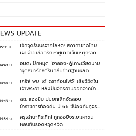
EWS UPDATE
เช็กจุดรับบริจาคโลหิต! สภากาชาดไทย
15:01 น.
เผยจ่ายเลือดรักษาผู้บาดเจ็บเหตุกราด
ยิงแล้ว 148 ยูนิต
อมตะ ปักหมุด ‘ฮาลอง-ฟู้เถาะเวียดนาม
14:48 น.
’ผุดสมาร์ทซิตี้รับคลื่นย้ายฐานผลิต
เศร้า! พบ 'เต้ ดราก้อนไฟว์' เสียชีวิตใน
14:46 น.
เจ้าพระยา หลังปั่นจักรยานออกจากบ้าน
ตี 4
สถ. แจงยิบ ปมยกเลิกจัดสอบ
14:45 น.
ข้าราชการท้องถิ่น ปี 66 ชี้ป้องกันทุจริต
หวั่นรัฐเสียหาย
ครูเล่านาทีระทึก! ถูกจ่อยิงระยะเผาขน
14:34 น.
หลบทันรอดหวุดหวิด