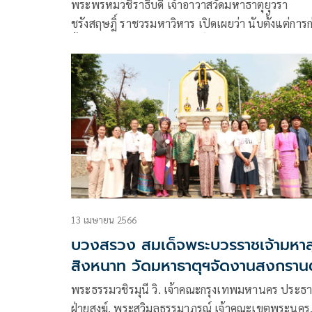
ในหลวง
พระพรหมวชิราธิบดี เจ้าอาวาสวัดมหาธาตุยุวรา
ชรังสฤษฎิ์ ราชวรมหาวิหาร เปิดเผยว่า นับตั้งแต่การก
ตั้งวัดมหาธาตุยุวราชรังสฤษฎิ์ ซึ่งเดิมชื่อว่าวัดสลัก
สันนิษฐานว่าสร้างขึ้นตั้งแต่สมัยกรุงศรีอยุธยาเป็น
ราชธานี
13 เมษายน 2566
บวงสรวง สมเด็จพระบวรราชเจ้ามหาส
สิงหนาท วัดมหาธาตุฯจัดงานสงกรานต
พระธรรมวชิรมุนี วิ. เจ้าคณะกรุงเทพมหานคร ประธ
ฝ่ายสงฆ์, พระสุวิมลธรรมาภรณ์ เจ้าคณะเขตพระนคร