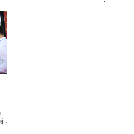
เศรษฐกิจ กทม.ได้
่อ
หา
าล
ย
ู้