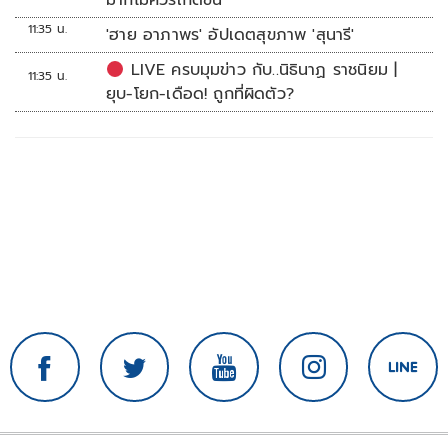
มากไม่ควรเกิดขึ้น
11:35 น.
'ฮาย อาภาพร' อัปเดตสุขภาพ 'สุนารี'
LIVE ครบมุมข่าว กับ..นิธินาฏ ราชนิยม |
11:35 น.
ยุบ-โยก-เดือด! ถูกที่ผิดตัว?