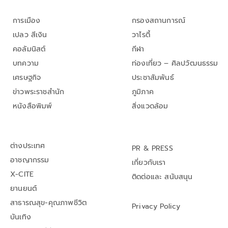
การเมือง
กรองสถานการณ์
เปลว สีเงิน
วาไรตี้
คอลัมนิสต์
กีฬา
บทความ
ท่องเที่ยว – ศิลปวัฒนธรรม
เศรษฐกิจ
ประชาสัมพันธ์
ข่าวพระราชสำนัก
ภูมิภาค
หนังสือพิมพ์
สิ่งแวดล้อม
ต่างประเทศ
PR & PRESS
อาชญากรรม
เกี่ยวกับเรา
X-CITE
ติดต่อและ สนับสนุน
ยานยนต์
สาธารณสุข-คุณภาพชีวิต
Privacy Policy
บันเทิง