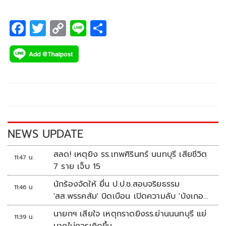
F
T
C
Li
S
ac
wi
o
n
h
e
tt
p
e
ar
b
er
y
e
o
Li
o
n
k
k
NEWS UPDATE
สลด! เหตุยิง รร.เทพศิรินทร์ นนทบุรี เสียชีวิต
11:47 น.
7 ราย เจ็บ 15
นักร้องจัดให้ ยื่น ป.ป.ช.สอบจริยธรรม
11:46 น.
'สส.พรรคส้ม' บิดเบือน เปิดความลับ 'บังเกอร์
ทหาร'
นายกฯ เสียใจ เหตุกราดยิงรร.ย่านนนทบุรี แย่
11:39 น.