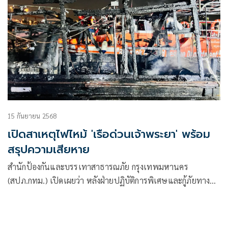
15 กันยายน 2568
เปิดสาเหตุไฟไหม้ 'เรือด่วนเจ้าพระยา' พร้อม
สรุปความเสียหาย
สำนักป้องกันและบรรเทาสาธารณภัย กรุงเทพมหานคร
(สปภ.กทม.) เปิดเผยว่า หลังฝ่ายปฏิบัติการพิเศษและกู้ภัยทางน้ำ
สปภ.กทม. นำโดย นายพูนศักด์ วงษ์เสงี่ยม หัวหน้าฝ่ายฯ