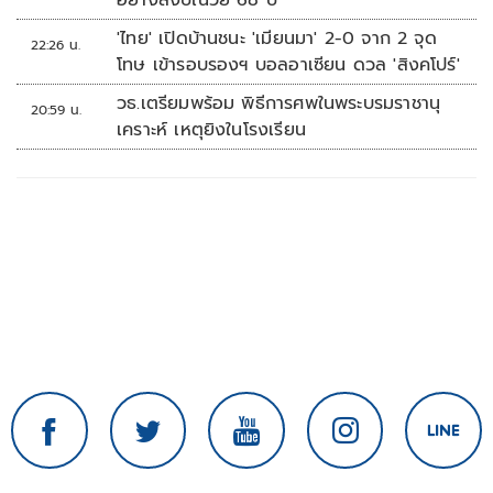
อย่างสงบในวัย 68 ปี
'ไทย' เปิดบ้านชนะ 'เมียนมา' 2-0 จาก 2 จุด
22:26 น.
โทษ เข้ารอบรองฯ บอลอาเซียน ดวล 'สิงคโปร์'
วธ.เตรียมพร้อม พิธีการศพในพระบรมราชานุ
20:59 น.
เคราะห์ เหตุยิงในโรงเรียน