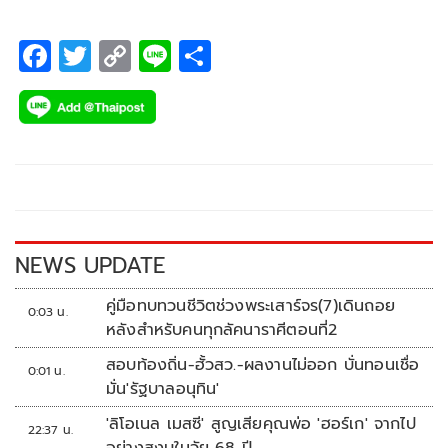
F
T
C
Li
S
ac
wi
o
n
h
e
tt
p
e
ar
b
er
y
e
o
Li
o
n
k
k
NEWS UPDATE
คู่มือทบทวนชีวิตช่วงพระเสาร์จร(7)เดินถอย
0:03 น.
หลังสำหรับคนทุกลัคนาราศีตอนที่2
สอบท้องถิ่น-ฮั้วสว.-ผลงานไม่ออก บั่นทอนเชื่อ
0:01 น.
มั่น'รัฐบาลอนุทิน'
'ลิโอเนล เมสซี' สูญเสียคุณพ่อ 'ฮอร์เก' จากไป
22:37 น.