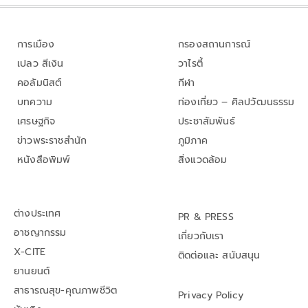
การเมือง
กรองสถานการณ์
เปลว สีเงิน
วาไรตี้
คอลัมนิสต์
กีฬา
บทความ
ท่องเที่ยว – ศิลปวัฒนธรรม
เศรษฐกิจ
ประชาสัมพันธ์
ข่าวพระราชสำนัก
ภูมิภาค
หนังสือพิมพ์
สิ่งแวดล้อม
ต่างประเทศ
PR & PRESS
อาชญากรรม
เกี่ยวกับเรา
X-CITE
ติดต่อและ สนับสนุน
ยานยนต์
สาธารณสุข-คุณภาพชีวิต
Privacy Policy