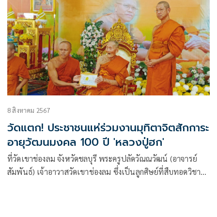
8 สิงหาคม 2567
วัดแตก! ประชาชนแห่ร่วมงานมุทิตาจิตสักการะ
อายุวัฒนมงคล 100 ปี 'หลวงปู่ฮก'
ที่วัดเขาช่องลม จังหวัดชลบุรี พระครูปลัดวัณณวัฒน์ (อาจารย์
สัมพันธ์) เจ้าอาวาสวัดเขาช่องลม ซึ่งเป็นลูกศิษย์ที่สืบทอดวิชา
จากหลวงปู่ฮก ได้จัดงานมุทิตาจิตสักการะอายุวัฒนมงคล100ปี
หลวงปู่ฮก