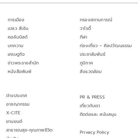
การเมือง
กรองสถานการณ์
เปลว สีเงิน
วาไรตี้
คอลัมนิสต์
กีฬา
บทความ
ท่องเที่ยว – ศิลปวัฒนธรรม
เศรษฐกิจ
ประชาสัมพันธ์
ข่าวพระราชสำนัก
ภูมิภาค
หนังสือพิมพ์
สิ่งแวดล้อม
ต่างประเทศ
PR & PRESS
อาชญากรรม
เกี่ยวกับเรา
X-CITE
ติดต่อและ สนับสนุน
ยานยนต์
สาธารณสุข-คุณภาพชีวิต
Privacy Policy