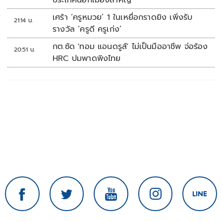
ประเทศนอกเมืองสำคัญ
เศร้า ‘ครูหมวย’ 1 ในเหยื่อกราดยิง เพิ่งรับ
21:14 น.
รางวัล ‘ครูดี ครูเก่ง’
กต.ซัด 'ทอม แอนดรูส์' ไม่เป็นมืออาชีพ จ่อร้อง
20:51 น.
HRC ปมพาดพิงไทย