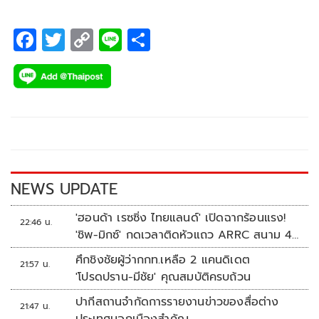
F
T
C
Li
S
ac
wi
o
n
h
e
tt
p
e
ar
b
er
y
e
o
Li
o
n
k
k
NEWS UPDATE
'ฮอนด้า เรซซิ่ง ไทยแลนด์' เปิดฉากร้อนแรง!
22:46 น.
'ชิพ-มิกซ์' กดเวลาติดหัวแถว ARRC สนาม 4
ที่มัลดาลิกา
ศึกชิงชัยผู้ว่ากกท.เหลือ 2 แคนดิเดต
21:57 น.
'โปรดปราน-มีชัย' คุณสมบัติครบถ้วน
ปากีสถานจำกัดการรายงานข่าวของสื่อต่าง
21:47 น.