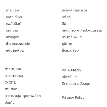
การเมือง
กรองสถานการณ์
เปลว สีเงิน
วาไรตี้
คอลัมนิสต์
กีฬา
บทความ
ท่องเที่ยว – ศิลปวัฒนธรรม
เศรษฐกิจ
ประชาสัมพันธ์
ข่าวพระราชสำนัก
ภูมิภาค
หนังสือพิมพ์
สิ่งแวดล้อม
ต่างประเทศ
PR & PRESS
อาชญากรรม
เกี่ยวกับเรา
X-CITE
ติดต่อและ สนับสนุน
ยานยนต์
สาธารณสุข-คุณภาพชีวิต
Privacy Policy
บันเทิง