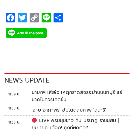
F
T
C
Li
S
ac
wi
o
n
h
e
tt
p
e
ar
b
er
y
e
o
Li
o
n
k
k
NEWS UPDATE
นายกฯ เสียใจ เหตุกราดยิงรร.ย่านนนทบุรี แย่
11:39 น.
มากไม่ควรเกิดขึ้น
11:35 น.
'ฮาย อาภาพร' อัปเดตสุขภาพ 'สุนารี'
LIVE ครบมุมข่าว กับ..นิธินาฏ ราชนิยม |
11:35 น.
ยุบ-โยก-เดือด! ถูกที่ผิดตัว?