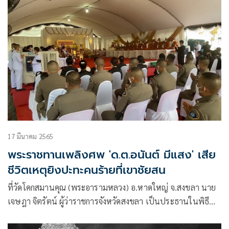
17 มีนาคม 2565
พระราชทานเพลิงศพ 'ด.ต.อนันต์ มีแสง' เสีย
ชีวิตเหตุยิงปะทะคนร้ายที่เขาชัยสน
ที่วัดโคกสมานคุณ (พระอารามหลวง) อ.หาดใหญ่ จ.สงขลา นาย
เจษฎา จิตรัตน์ ผู้ว่าราชการจังหวัดสงขลา เป็นประธานในพิธี
พระราชทานเพลิงศพ ด.ต.อนันต์ มีแสง ผู้บังคับหมู่ กองกำกับ
การ6 กองบังคับการปราบปราม