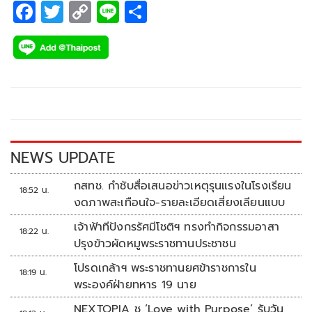
F
T
C
Li
S
ac
wi
o
n
h
e
tt
p
e
ar
b
er
y
e
o
Li
o
n
k
k
NEWS UPDATE
กสทช. กำชับสื่อเสนอข่าวเหตุรุนแรงในโรงเรียน
18:52 น.
งดภาพสะเทือนใจ-รายละเอียดเสี่ยงเลียนแบบ
เจ้าฟ้าทีปังกรรัศมีโชติฯ ทรงทำกิจกรรมอาสา
18:22 น.
ปรุงข้าวผัดหมูพระราชทานประชาชน
โปรดเกล้าฯ พระราชทานยศข้าราชการใน
18:19 น.
พระองค์ฝ่ายทหาร 19 นาย
NEXTOPIA ชู ‘Love with Purpose’ รับวัน