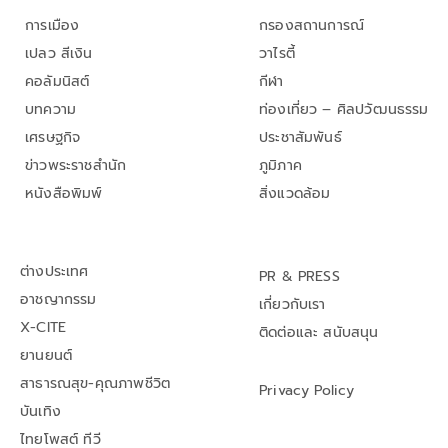
การเมือง
กรองสถานการณ์
เปลว สีเงิน
วาไรตี้
คอลัมนิสต์
กีฬา
บทความ
ท่องเที่ยว – ศิลปวัฒนธรรม
เศรษฐกิจ
ประชาสัมพันธ์
ข่าวพระราชสำนัก
ภูมิภาค
หนังสือพิมพ์
สิ่งแวดล้อม
ต่างประเทศ
PR & PRESS
อาชญากรรม
เกี่ยวกับเรา
X-CITE
ติดต่อและ สนับสนุน
ยานยนต์
สาธารณสุข-คุณภาพชีวิต
Privacy Policy
บันเทิง
ไทยโพสต์ ทีวี