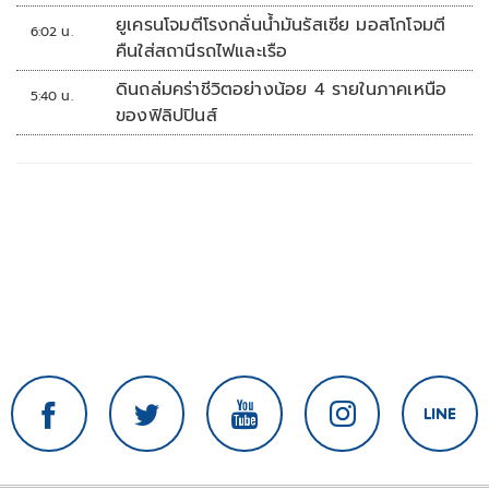
ยูเครนโจมตีโรงกลั่นน้ำมันรัสเซีย มอสโกโจมตี
6:02 น.
คืนใส่สถานีรถไฟและเรือ
ดินถล่มคร่าชีวิตอย่างน้อย 4 รายในภาคเหนือ
5:40 น.
ของฟิลิปปินส์