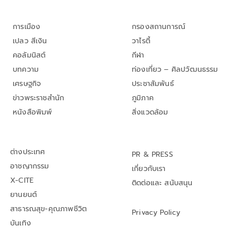
การเมือง
กรองสถานการณ์
เปลว สีเงิน
วาไรตี้
คอลัมนิสต์
กีฬา
บทความ
ท่องเที่ยว – ศิลปวัฒนธรรม
เศรษฐกิจ
ประชาสัมพันธ์
ข่าวพระราชสำนัก
ภูมิภาค
หนังสือพิมพ์
สิ่งแวดล้อม
ต่างประเทศ
PR & PRESS
อาชญากรรม
เกี่ยวกับเรา
X-CITE
ติดต่อและ สนับสนุน
ยานยนต์
สาธารณสุข-คุณภาพชีวิต
Privacy Policy
บันเทิง