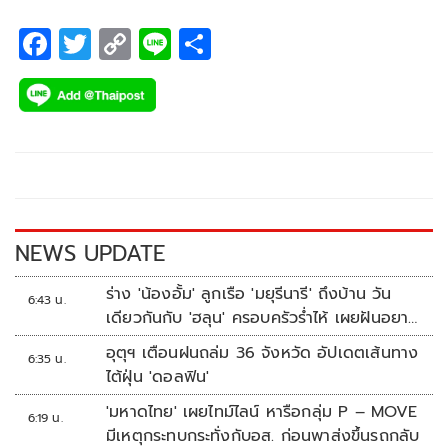
F
T
C
Li
S
ac
wi
o
n
h
e
tt
p
e
ar
b
er
y
e
o
Li
o
n
k
k
NEWS UPDATE
ร่าง 'น้องอั้ม' ลูกเรือ 'มยุรีนารี' ถึงบ้าน วัน
6:43 น.
เดียวกันกับ 'ฮลุน' ครอบครัวร่ำไห้ เผยฝันอยาก
เป็นทหารเรือ
อุตุฯ เตือนฝนถล่ม 36 จังหวัด อัปเดตเส้นทาง
6:35 น.
ไต้ฝุ่น 'ดอลฟิน'
'มหาดไทย' เผยไทม์ไลน์ หารือกลุ่ม P – MOVE
6:19 น.
มีเหตุกระทบกระทั่งกับอส. ก่อนพาส่งขึ้นรถกลับ