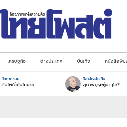
เศรษฐกิจ
ต่างประเทศ
บันเทิง
หนังสือพิม
ผักกาดหอม
วิสามัญบันเทิง
ดับไฟใต้มันไม่ง่าย
สุภาพบุรุษผู้อาวุโส?