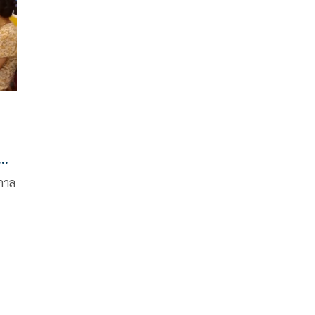
าน
กาล
วน