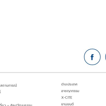
ต่างประเทศ
สถานการณ์
อาชญากรรม
้
X-CITE
ยานยนต์
เที่ยว – ศิลปวัฒนธรรม