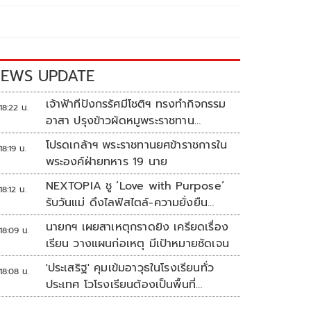
EWS UPDATE
เจ้าฟ้าทีปังกรรัศมีโชติฯ ทรงทำกิจกรรม
18:22 น.
อาสา ปรุงข้าวผัดหมูพระราชทาน
ประชาชน
โปรดเกล้าฯ พระราชทานยศข้าราชการใน
18:19 น.
พระองค์ฝ่ายทหาร 19 นาย
NEXTOPIA ชู ‘Love with Purpose’
18:12 น.
รับวันแม่ ดึงไลฟ์สไตล์-ความยั่งยืน
สร้างประสบการณ์ช้อปปิงมีความหมาย
นายกฯ เผยสาเหตุกราดยิง เครียดเรื่อง
18:09 น.
เรียน วางแผนก่อเหตุ มีเป้าหมายชัดเจน
'ประเสริฐ' คุมเข้มอาวุธในโรงเรียนทั่ว
18:08 น.
ประเทศ โวโรงเรียนต้องเป็นพื้นที่
ปลอดภัย