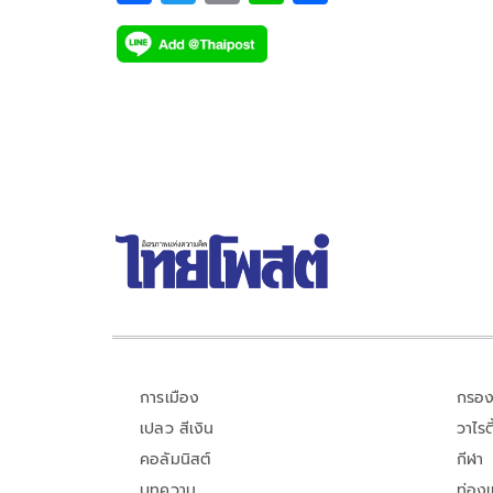
ac
wi
o
n
h
e
tt
p
e
ar
b
er
y
e
o
Li
o
n
k
k
การเมือง
กรอง
เปลว สีเงิน
วาไรตี
คอลัมนิสต์
กีฬา
บทความ
ท่อง