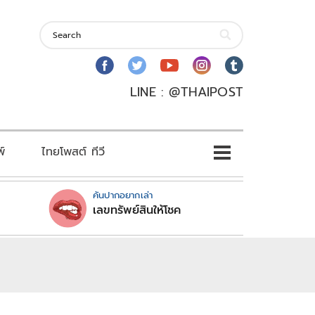
LINE : @THAIPOST
พ์
ไทยโพสต์ ทีวี
คันปากอยากเล่า
เลขทรัพย์สินให้โชค