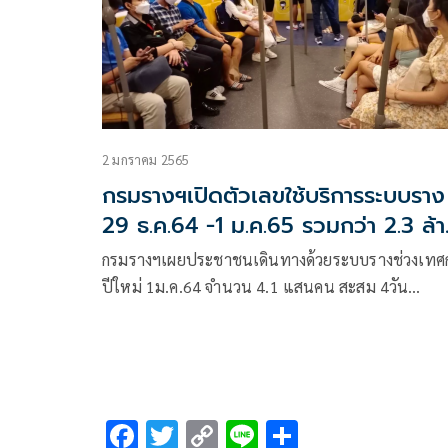
2 มกราคม 2565
กรมรางฯเปิดตัวเลขใช้บริการระบบราง
29 ธ.ค.64 -1 ม.ค.65 รวมกว่า 2.3 ล้
คน
กรมรางฯเผยประชาชนเดินทางด้วยระบบรางช่วงเทศ
ปีใหม่ 1ม.ค.64 จำนวน 4.1 แสนคน สะสม 4วัน
29ธ.ค.64-1ม.ค.65 รวม 2.3 ล้านคน วันที่ 2 เพิ่มขบ
รถพิเศษช่วยการโดยสารสายเหนือ/อีสาน 2 ขบวน
F
T
C
Li
S