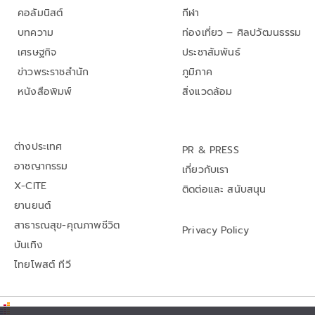
คอลัมนิสต์
กีฬา
บทความ
ท่องเที่ยว – ศิลปวัฒนธรรม
เศรษฐกิจ
ประชาสัมพันธ์
ข่าวพระราชสำนัก
ภูมิภาค
หนังสือพิมพ์
สิ่งแวดล้อม
ต่างประเทศ
PR & PRESS
อาชญากรรม
เกี่ยวกับเรา
X-CITE
ติดต่อและ สนับสนุน
ยานยนต์
สาธารณสุข-คุณภาพชีวิต
Privacy Policy
บันเทิง
ไทยโพสต์ ทีวี