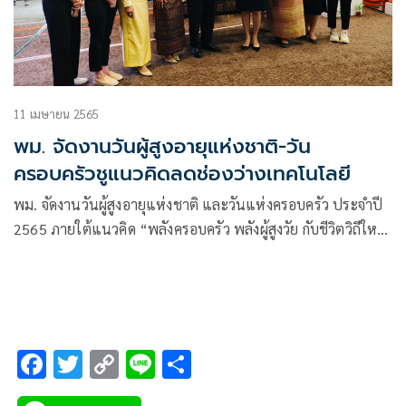
11 เมษายน 2565
พม. จัดงานวันผู้สูงอายุแห่งชาติ-วัน
ครอบครัวชูแนวคิดลดช่องว่างเทคโนโลยี
พม. จัดงานวันผู้สูงอายุแห่งชาติ และวันแห่งครอบครัว ประจำปี
2565 ภายใต้แนวคิด “พลังครอบครัว พลังผู้สูงวัย กับชีวิตวิถีใหม่
ไร้รอยต่อเทคโนโลยี”
F
T
C
Li
S
ac
wi
o
n
h