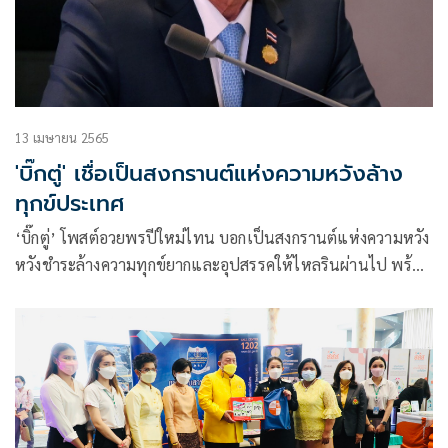
13 เมษายน 2565
'บิ๊กตู่' เชื่อเป็นสงกรานต์แห่งความหวังล้าง
ทุกข์ประเทศ
‘บิ๊กตู่’ โพสต์อวยพรปีใหม่ไทน บอกเป็นสงกรานต์แห่งความหวัง
หวังชำระล้างความทุกข์ยาก​และอุปสรรคให้ไหลรินผ่านไป พร้อม
รับโอกาสของสิ่งดีๆ ในการเปิดประเทศ