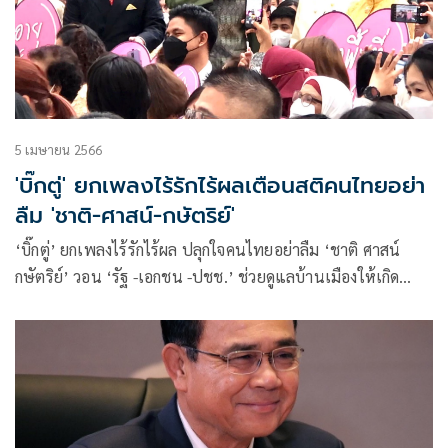
5 เมษายน 2566
'บิ๊กตู่' ยกเพลงไร้รักไร้ผลเตือนสติคนไทยอย่า
ลืม 'ชาติ-ศาสน์-กษัตริย์'
‘บิ๊กตู่’ ยกเพลงไร้รักไร้ผล ปลุกใจคนไทยอย่าลืม ‘ชาติ ศาสน์
กษัตริย์’ วอน ‘รัฐ -เอกชน -ปชช.’ ช่วยดูแลบ้านเมืองให้เกิด
ความสงบปรองดอง สามัคคี ยอมรับหลายคนมีความคิดต่าง ขอก
ลับมาร่วมกันทำสิ่งที่ถูกต้องดีงาม