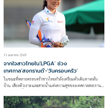
13 เมษายน 2569
จากใจสาวไทยใน'LPGA' ช่วง
เทศกาล'สงกรานต์'-'วันครอบครัว'
ในขณะที่หลายครอบครัวชาวไทยกำลังเตรียมตัวเดินทางกลับ
บ้าน เสียงหัวเราะและสายน้ำแห่งความสุขของเทศกาลสงกรานต์
กำลังจะเริ่มขึ้น แต่ในอีกซีกโลกหนึ่ง นักกอล์ฟสาวไทยในแอลพีจี
เอ ทัวร์ ยังคงยืนอยู่ในสนามแข่งขัน ท่ามกลางแรงกดดันและ
ตารางแข่งขันที่แน่นขนัด โดยมีเพียง “คำอวยพร” และ “ความ