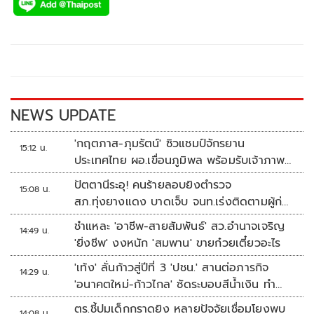
e
tt
p
e
ar
b
er
y
e
o
Li
o
n
k
k
NEWS UPDATE
'กฤตภาส-ภุมรัตน์' ซิวแชมป์จักรยาน
15:12 น.
ประเทศไทย ผอ.เขื่อนภูมิพล พร้อมรับเจ้าภาพ
ต่อ ปี 2570
ปัตตานีระอุ! คนร้ายลอบยิงตำรวจ
15:08 น.
สภ.ทุ่งยางแดง บาดเจ็บ จนท.เร่งติดตามผู้ก่อ
เหตุ
ชำแหละ 'อาชีพ-สายสัมพันธ์' สว.อำนาจเจริญ
14:49 น.
'ยิ่งชีพ' งงหนัก 'สมพาน' ขายก๋วยเตี๋ยวอะไร
'เท้ง' ลั่นก้าวสู่ปีที่ 3 'ปชน.' สานต่อภารกิจ
14:29 น.
'อนาคตใหม่-ก้าวไกล' ซัดระบอบสีน้ำเงิน ทำ
หลักนิติรัฐ-นิติธรรมสั่นคลอน
ตร.ชี้ปมเด็กกราดยิง หลายปัจจัยเชื่อมโยงพบ
14:08 น.