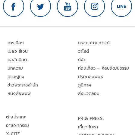
การเมือง
กรองสถานการณ์
เปลว สีเงิน
วาไรตี้
คอลัมนิสต์
กีฬา
บทความ
ท่องเที่ยว – ศิลปวัฒนธรรม
เศรษฐกิจ
ประชาสัมพันธ์
ข่าวพระราชสำนัก
ภูมิภาค
หนังสือพิมพ์
สิ่งแวดล้อม
ต่างประเทศ
PR & PRESS
อาชญากรรม
เกี่ยวกับเรา
X-CITE