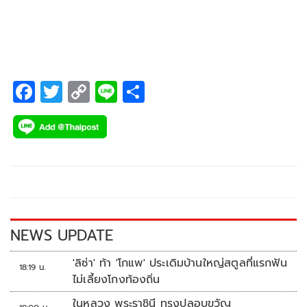
สิงหาคม 2567 ณ
F
T
C
Li
S
ac
wi
o
n
h
e
tt
p
e
ar
b
er
y
e
o
Li
o
n
k
k
NEWS UPDATE
'ลิซ่า' ท้า 'โกแพ' ประเดิมบ้านใหญ่สตูลที่แรกฟัน
18:19 น.
ไม่เลี้ยงโกงท้องถิ่น
ในหลวง พระราชินี ทรงปลอบขวัญ