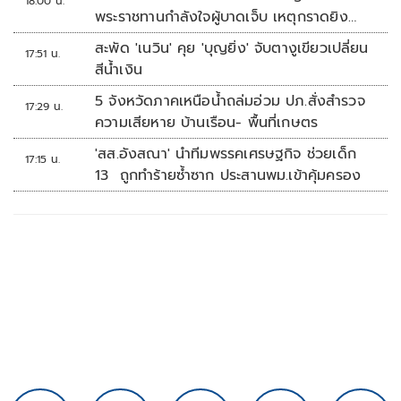
18:00 น.
พระราชทานกำลังใจผู้บาดเจ็บ เหตุกราดยิง
รร.เทพศิรินทร์นนทบุรี
สะพัด 'เนวิน' คุย 'บุญยิ่ง' จับตางูเขียวเปลี่ยน
17:51 น.
สีน้ำเงิน
5 จังหวัดภาคเหนือน้ำถล่มอ่วม ปภ.สั่งสำรวจ
17:29 น.
ความเสียหาย บ้านเรือน- พื้นที่เกษตร
'สส.อังสณา' นำทีมพรรคเศรษฐกิจ ช่วยเด็ก
17:15 น.
13 ถูกทำร้ายซ้ำซาก ประสานพม.เข้าคุ้มครอง