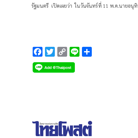
รัฐมนตรี เปิดเผยว่า ในวันจันทร์ที่ 11 พ.ค.นายอนุท
ชาญวีรกูล นายกรัฐมนตรีและรัฐมนตรีว่าการกระทรว
มหาดไทย จะเป็นประธานการประชุมคณะกรรมการระ
ชาติเพื่อเตรียมการจัดการประชุมประจำปีสภาผู้ว่ากา
กองทุนการเงินระหว่างประเทศ (IMF) และกลุ่ม
ธนาคารโลก ปี 2569 ครั้งที่ 1/2569 เพื่อเร่งเตรียมค
F
T
C
Li
S
พร้อมของไทยในการเป็นเจ้าภาพการประชุมเศรษฐกิ
ac
wi
o
n
h
การเงินที่สำคัญที่สุดของโลก โดยนายกฯ ให้ความสำค
e
tt
p
e
ar
กับการเป็นเจ้าภาพครั้งนี้อย่างมาก เพราะเป็นโอกาส
b
er
y
e
สำคัญในการยกระดับบทบาทของประเทศไทยบนเวที
o
Li
เศรษฐกิจและการเงินระหว่างประเทศ ท่ามกลาง
สถานการณ์โลกที่มีความผันผวนสูง ทั้งความขัดแย้งท
o
n
ภูมิรัฐศาสตร์ วิกฤตพลังงาน และการเปลี่ยนแปลงขอ
k
k
เทคโนโลยีทางการเงิน
น.ส.รัชดา กล่าวว่า ประเทศไทยถือเป็นเพียง 1 ใน 3
ประเทศของโลก ที่เคยได้รับเกียรติเป็นเจ้าภาพการ