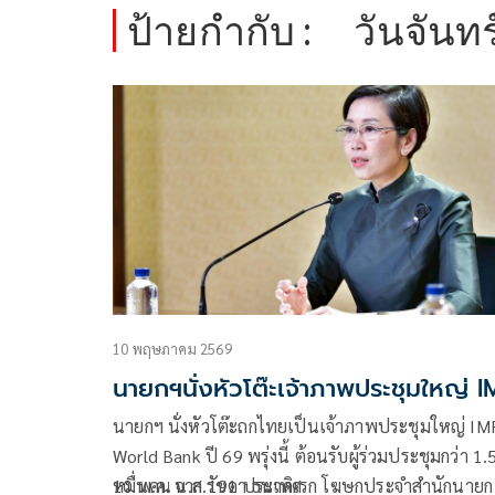
ป้ายกำกับ :
วันจันทร์
10 พฤษภาคม 2569
นายกฯนั่งหัวโต๊ะเจ้าภาพประชุมใหญ่ I
นายกฯ นั่งหัวโต๊ะถกไทยเป็นเจ้าภาพประชุมใหญ่ IM
World Bank ปี 69 พรุ่งนี้ ต้อนรับผู้ร่วมประชุมกว่า 1.
หมื่นคน จาก 191 ประเทศ
10 พ.ค. น.ส.รัชดา ธนาดิเรก โฆษกประจำสำนักนายก