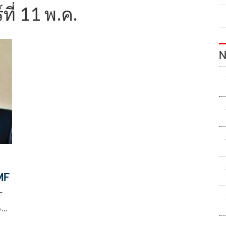
ที่ 11 พ.ค.
N
MF
F
5