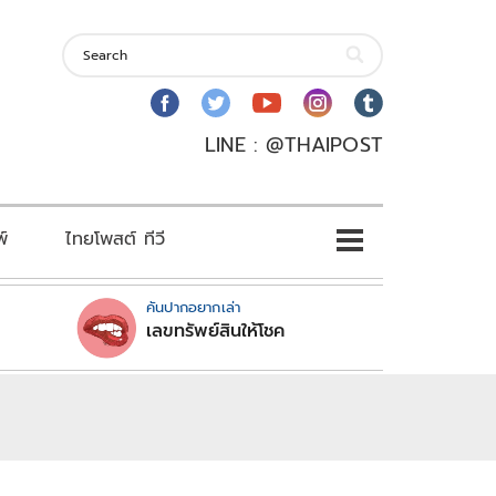
LINE : @THAIPOST
พ์
ไทยโพสต์ ทีวี
คันปากอยากเล่า
เลขทรัพย์สินให้โชค