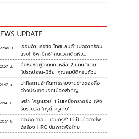
EWS UPDATE
'ฮอนด้า เรซซิ่ง ไทยแลนด์' เปิดฉากร้อน
22:46 น.
แรง! 'ชิพ-มิกซ์' กดเวลาติดหัว
แถว ARRC สนาม 4 ที่มัลดาลิกา
ศึกชิงชัยผู้ว่ากกท.เหลือ 2 แคนดิเดต
21:57 น.
'โปรดปราน-มีชัย' คุณสมบัติครบถ้วน
ปากีสถานจำกัดการรายงานข่าวของสื่อ
21:47 น.
ต่างประเทศนอกเมืองสำคัญ
เศร้า ‘ครูหมวย’ 1 ในเหยื่อกราดยิง เพิ่ง
21:14 น.
รับรางวัล ‘ครูดี ครูเก่ง’
กต.ซัด 'ทอม แอนดรูส์' ไม่เป็นมืออาชีพ
20:51 น.
จ่อร้อง HRC ปมพาดพิงไทย