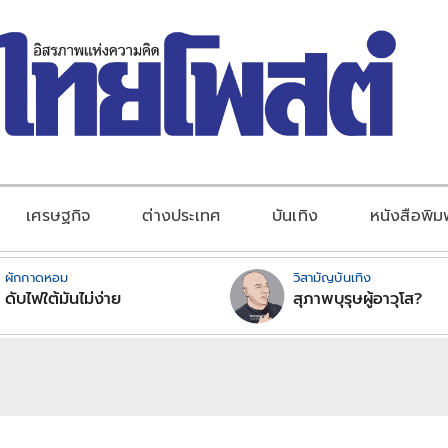
เศรษฐกิจ
ต่างประเทศ
บันเทิง
หนังสือพิม
ผักกาดหอม
วิสามัญบันเทิง
ดับไฟใต้มันไม่ง่าย
สุภาพบุรุษผู้อาวุโส?