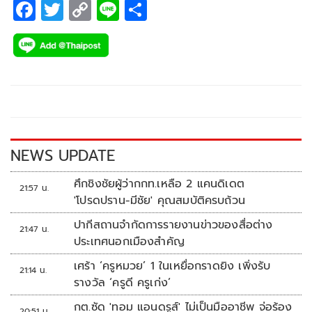
F
T
C
Li
S
ac
wi
o
n
h
e
tt
p
e
ar
b
er
y
e
o
Li
o
n
k
k
NEWS UPDATE
ศึกชิงชัยผู้ว่ากกท.เหลือ 2 แคนดิเดต
21:57 น.
'โปรดปราน-มีชัย' คุณสมบัติครบถ้วน
ปากีสถานจำกัดการรายงานข่าวของสื่อต่าง
21:47 น.
ประเทศนอกเมืองสำคัญ
เศร้า ‘ครูหมวย’ 1 ในเหยื่อกราดยิง เพิ่งรับ
21:14 น.
รางวัล ‘ครูดี ครูเก่ง’
กต.ซัด 'ทอม แอนดรูส์' ไม่เป็นมืออาชีพ จ่อร้อง
20:51 น.