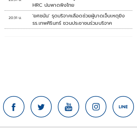
HRC ปมพาดพิงไทย
'ยศชนัน' รุดบริจาคเลือดช่วยผู้บาดเจ็บเหตุยิง
20:31 น.
รร.เทพศิรินทร์ ชวนประชาชนร่วมบริจาค