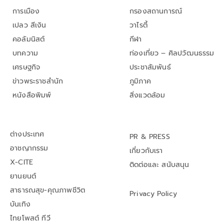
การเมือง
กรองสถานการณ์
เปลว สีเงิน
วาไรตี้
คอลัมนิสต์
กีฬา
บทความ
ท่องเที่ยว – ศิลปวัฒนธรรม
เศรษฐกิจ
ประชาสัมพันธ์
ข่าวพระราชสำนัก
ภูมิภาค
หนังสือพิมพ์
สิ่งแวดล้อม
ต่างประเทศ
PR & PRESS
อาชญากรรม
เกี่ยวกับเรา
X-CITE
ติดต่อและ สนับสนุน
ยานยนต์
สาธารณสุข-คุณภาพชีวิต
Privacy Policy
บันเทิง
ไทยโพสต์ ทีวี