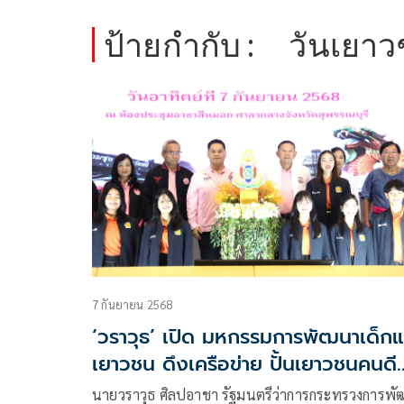
ป้ายกำกับ :
วันเยา
7 กันยายน 2568
‘วราวุธ’ เปิด มหกรรมการพัฒนาเด็ก
เยาวชน ดึงเครือข่าย ปั้นเยาวชนคนดี
ศรีสุพรรณ
นายวราวุธ ศิลปอาชา รัฐมนตรีว่าการกระทรวงการพ