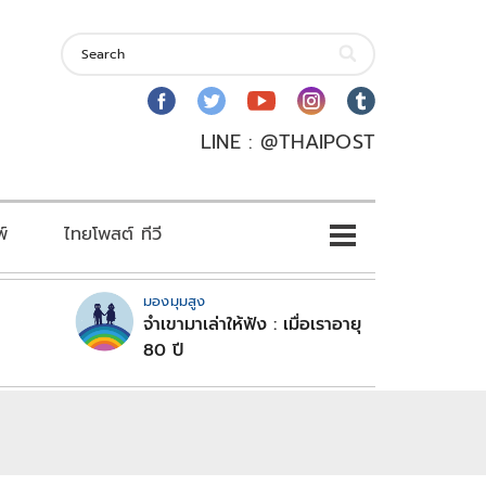
LINE : @THAIPOST
พ์
ไทยโพสต์ ทีวี
มองมุมสูง
จำเขามาเล่าให้ฟัง : เมื่อเราอายุ
80 ปี