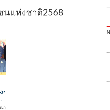
วชนแห่งชาติ2568
N
และ
ัฒนา