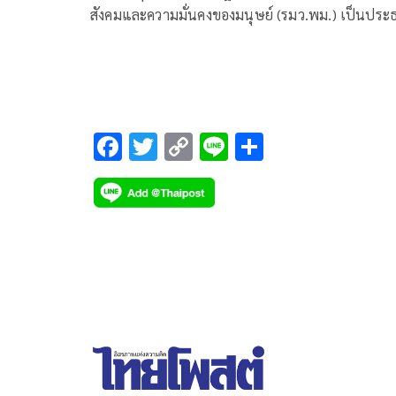
สังคมและความมั่นคงของมนุษย์ (รมว.พม.) เป็นประ
ในพิธีเปิดมหกรรมการพัฒนาเด็กและเยาวชนจังหวัด
สุพรรณบุรี เนื่องในวันเยาวชนแห่งชาติ ประจำปี 25
“4 ทศวรรษ ร่วมแรงแข็งขัน ช่วยกันพัฒนา ใฝ่หาสัน
F
T
C
Li
S
ac
wi
o
n
h
e
tt
p
e
ar
b
er
y
e
o
Li
o
n
k
k