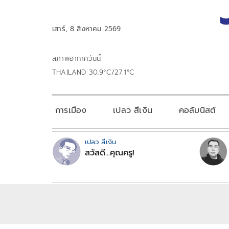
เสาร์, 8 สิงหาคม 2569
สภาพอากาศวันนี้
THAILAND 30.9°C/27.1°C
การเมือง
เปลว สีเงิน
คอลัมนิสต์
เปลว สีเงิน
สวัสดี...คุณครู!