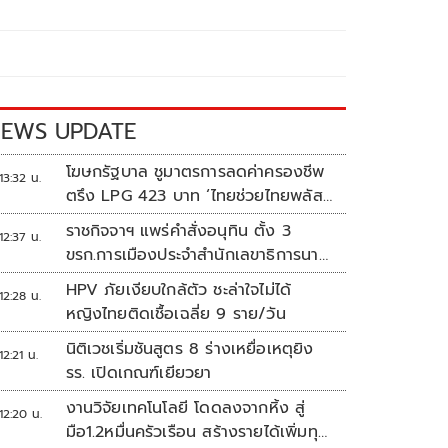
EWS UPDATE
โฆษกรัฐบาล ชูมาตรการลดค่าครองชีพ
13:32 น.
ตรึง LPG 423 บาท ‘ไทยช่วยไทยพลัส’
ดันเงินหมุนแสนล้าน
ราชกิจจาฯ แพร่คำสั่งอนุทิน ตั้ง 3
12:37 น.
ขรก.การเมืองประจำสำนักเลขาธิการนา
ยกฯ
HPV ภัยเงียบใกล้ตัว ชะล่าใจไม่ได้
12:28 น.
หญิงไทยติดเชื้อเฉลี่ย 9 ราย/วัน
นิติเวชเริ่มชันสูตร 8 ร่างเหยื่อเหตุยิง
12:21 น.
รร. เปิดเกณฑ์เยียวยา
งานวิจัยเทคโนโลยี โดดลงจากหิ้ง สู่
12:20 น.
มือ1.2หมื่นครัวเรือน สร้างรายได้เพิ่มทุก