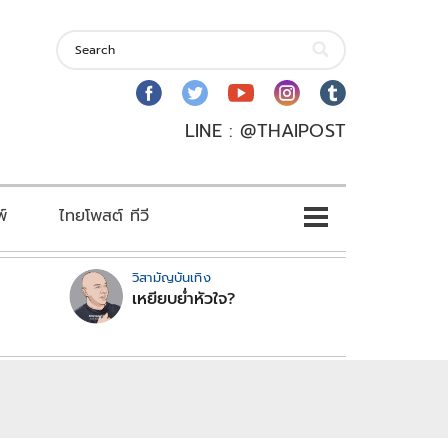
LINE : @THAIPOST
พ์
ไทยโพสต์ ทีวี
วิสามัญบันเทิง
เหยียบย่ำหัวใจ?