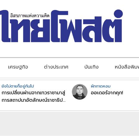
เศรษฐกิจ
ต่างประเทศ
บันเทิง
หนังสือพิม
ยังไม่ตายก็อยู่กันไป
ผักกาดหอม
การเปลี่ยนผ่านจากเทวราชามาสู่
ออเดอร์จากคุก!
การสถาปนาอัตลักษณ์ราชาธิป
ไตยแบบพุทธศาสนาในพระไตร
ปิฏก : สามัญผลสูตรในฐานะ
ทฤษฎีขีดจำกัดของอำนาจรัฐ
เหนือแรงงานและทรัพย์สิน