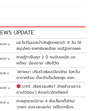
EWS UPDATE
มธ.โชว์โมเดลบำบัดผู้เสพยาบ้า 9 วัน ใช้
14:29 น.
สมุนไพร-แพทย์แผนไทย ชงรัฐขยายผล
ศาลฎีกายืนคุก 2 ปี คนขับรถบัส มข.
14:25 น.
คดีชน 'น้องอาย' เสียชีวิต
‘สกายมา ปรับตัวซ้อมเมืองไทย ไม่หวั่น
14:18 น.
อากาศร้อน ตั้งเป้าเต็มร้อยลุย อชก.
2026
LIVE จริยธรรมพัง? ย้ายข้าราชการ
14:05 น.
ตามใจชอบ | ห้องข่าวไทยโพสต์
ศาลอุทธรณ์ภาค 4 สั่งเลือกตั้งใหม่
13:41 น.
'นายก อบจ.ขอนแก่น' คดีใบเหลือง