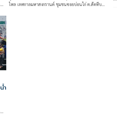
ตหีบ
ไหล เทศกาลมหาสงกรานต์ ชุมชนซอยบ่อนไก่ ต.สัตหีบ
ต 1
อ.สัตหีบ จ.ชลบุรี ทำให้มีผู้ได้เคราะห์ตจากคมกระสุน 4
ราย คือ นายนพรัตน์ หรือฟิล์ม อายุ 22 ปี เซียน
น้ำ
น
า