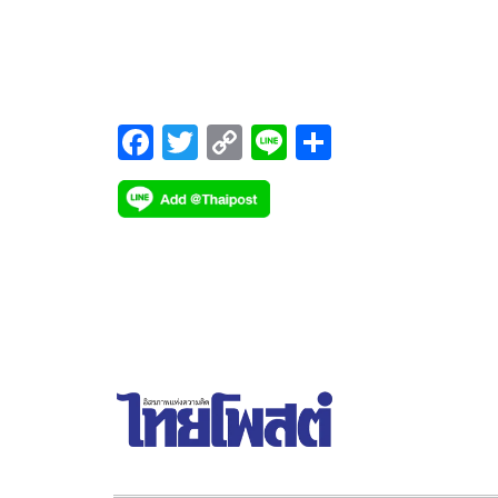
สงกรานต์ขึ้นอย่างยิ่งใหญ่ ถนนทุกสายของเมืองพัทย
โดยเฉพาะถนนสายเลียบชายทะเล ตั้งแต่ พัทยาใต้ –
พัทยาเหนือ เต็มไปด้วยนักท่องเที่ยวทุกเชื้อชาติ
F
T
C
Li
S
ac
wi
o
n
h
e
tt
p
e
ar
b
er
y
e
o
Li
o
n
k
k