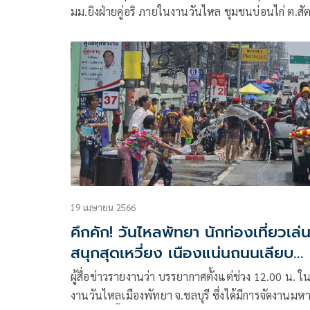
มม.ยิงฝ่ายคู่อริ ภายในงานวันไหล ชุมชนบ่อนไก่ ต.สั
อ.สัตหีบ จ.ชลบุรี มีผู้ได้รับบาดเจ็บ 3 ราย และเสียชีวิ
ราย
19 เมษายน 2566
คึกคัก! วันไหลพัทยา นักท่องเที่ยวเล่น
สนุกสุดเหวี่ยง เนืองแน่นถนนเลียบ
ชายทะเล
ผู้สื่อข่าวรายงานว่า บรรยากาศตั้งแต่ช่วง 12.00 น. ใ
งานวันไหลเมืองพัทยา จ.ชลบุรี ซึ่งได้มีการจัดงานมห