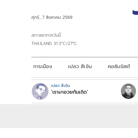
ศุกร์, 7 สิงหาคม 2569
สภาพอากาศวันนี้
THAILAND 31.3°C/27°C
การเมือง
เปลว สีเงิน
คอลัมนิสต์
เปลว สีเงิน
‘เรามาอวยกันเถิด’