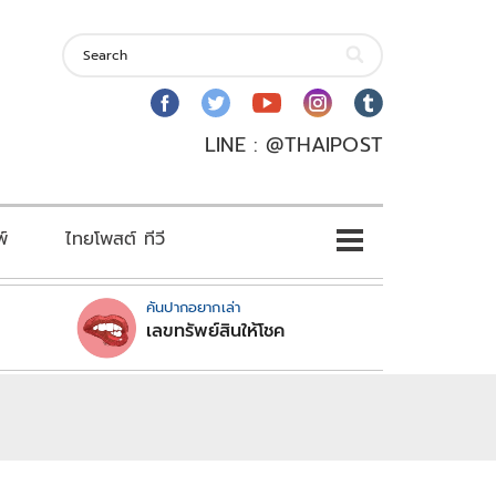
LINE : @THAIPOST
พ์
ไทยโพสต์ ทีวี
คันปากอยากเล่า
เลขทรัพย์สินให้โชค