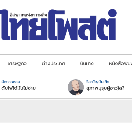
เศรษฐกิจ
ต่างประเทศ
บันเทิง
หนังสือพิม
ผักกาดหอม
วิสามัญบันเทิง
ดับไฟใต้มันไม่ง่าย
สุภาพบุรุษผู้อาวุโส?