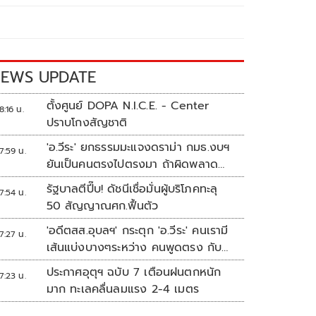
EWS UPDATE
ตั้งศูนย์ DOPA N.I.C.E. - Center
8:16 น.
ปราบโกงสัญชาติ
'อ.วีระ' ยกธรรมมะแจงดราม่า กมธ.งบฯ
7:59 น.
ยันเป็นคนตรงไปตรงมา ถ้าผิดพลาด
พร้อมขอโทษ
รัฐบาลตีปี๊บ! ดัชนีเชื่อมั่นผู้บริโภคทะลุ
7:54 น.
50 สัญญาณศก.ฟื้นตัว
'อดีตสส.อุบลฯ' กระตุก 'อ.วีระ' คนเรามี
7:27 น.
เส้นแบ่งบางๆระหว่าง คนพูดตรง กับ
คนมีมารยาท
ประกาศอุตุฯ ฉบับ 7 เตือนฝนตกหนัก
7:23 น.
มาก ทะเลคลื่นลมแรง 2-4 เมตร