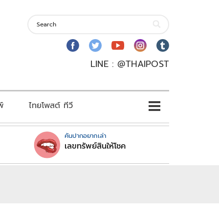
LINE : @THAIPOST
พ์
ไทยโพสต์ ทีวี
คันปากอยากเล่า
เลขทรัพย์สินให้โชค