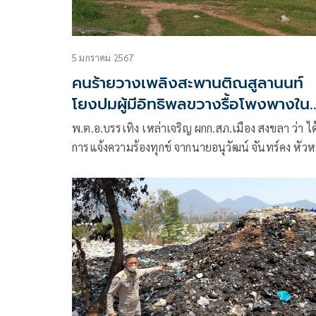
5 มกราคม 2567
คนร้ายวางเพลิงสะพานติณสูลานนท์
โยงปมผู้มีอิทธิพลขวางรื้อโพงพางใน
ทะเลสาบสงขลา
พ.ต.อ.บรรเทิง เหล่าเจริญ ผกก.สภ.เมือง สงขลา ว่า ได
การแจ้งความร้องทุกข์ จากนายอนุวัฒน์ จันทร์คง หัวห
หมวดทางหลวงสิงหนคร จ.สงขลา ว่าพบมีเหตุคนร้าย
เพลิงเผาฐานสะพานติณสูลานนท์ ซึ่งเป็นสะพานข้าม
ทะเลสาบสงขลา