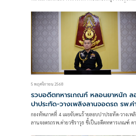
วางเพลิงบริเวณจุดเก็บแผงโซลาร์เซลล์ ภายในพื้นที่
ก่อสร้างโรงไฟฟ้าโซลาร์ฟาร์ม
5 พฤศจิกายน 2568
รวบอดีตทหารเกณฑ์ หลอนยาหนัก ล
ปาประทัด-วางเพลิงลานจอดรถ รพ.ค่
วชิราวุธ
กองทัพภาคที่ 4 เผยจับคนร้ายลอบปาประทัด-วางเพลิ
ลานจอดรถรพ.ค่ายวชิราวุธ ชี้เป็นอดีตทหารเกณฑ์ ค
หลอนจากยาเสพ พร้อมสอบเหตุจูงใจ ยกระดับ รปภ.เ