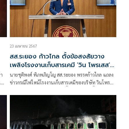
23 เมษายน 2567
สส.ระยอง ก้าวไกล ตั้งข้อสงสัยวาง
เพลิงโรงงานเก็บสารเคมี 'วิน โพรเสส' จี้
รัฐบาลตรวจสอบ
้า
นายชุติพงศ์ พิภพภิญโญ สส.ระยอง พรรคก้าวไกล แถลง
นมา
ข่าวกรณีไฟไหม้โรงงานเก็บสารเคมีของบริษัท วินโพร
เสส จำกัด ว่า ในฐานะเจ้าของพื้นที่ ตนได้ลงพื้นที่จุดหลัง
เกิดเหตุตั้งแต่ช่วงเช้าถึงเวลา 22.00 น.