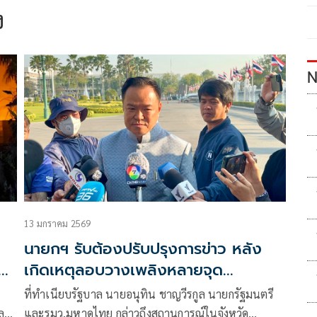
ง
N
13 มกราคม 2569
นายกฯ รับต้องปรับปรุงการข่าว หลัง
ีย
เกิดเหตุลอบวางเพลิงหลายจุด
ในจว.ชายแดนใต้
ที่ทำเนียบรัฐบาล นายอนุทิน ชาญวีรกูล นายกรัฐมนตรี
และ
และรมว.มหาดไทย กล่าวถึงสถานการณ์ในจังหวัด