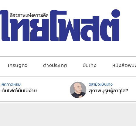
เศรษฐกิจ
ต่างประเทศ
บันเทิง
หนังสือพิม
ผักกาดหอม
วิสามัญบันเทิง
ดับไฟใต้มันไม่ง่าย
สุภาพบุรุษผู้อาวุโส?