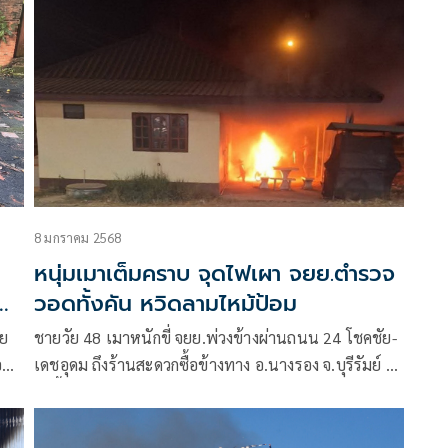
8 มกราคม 2568
หนุ่มเมาเต็มคราบ จุดไฟเผา จยย.ตำรวจ
วอดทั้งคัน หวิดลามไหม้ป้อม
าย
ชายวัย 48 เมาหนักขี่ จยย.พ่วงข้างผ่านถนน 24 โชคชัย-
อน
เดชอุดม ถึงร้านสะดวกซื้อข้างทาง อ.นางรอง จ.บุรีรัมย์ ลง
ไปซื้อของเดินกลับมาจำที่จอดรถไม่ได้ คิดว่า ตร.ที่เข้าเวร
อยู่จุดบริการ ปชช.ตู้ยามตำบลหนองโบสถ์ยึดรถไป ท้า
ต่อยจุดไฟเผา