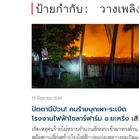
ป้ายกำกับ :
วางเพลิ
15 มิถุนายน 2569
ปัตตานีป่วน! คนร้ายบุกเผา-ระเบิด
โรงงานไฟฟ้าโซลาร์ฟาร์ม อ.ยะหริ่ง เส
หายกว่า 13 ล้าน
เกิดเหตุคนร้ายไม่ทราบจำนวนลักลอบเข้ามาทางด้าน
หลังสถานที่ก่อสร้างโรงไฟฟ้า ก่อนก่อเหตุวางระเบิด