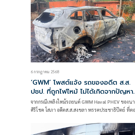
ป้องเหตุซ้ำ
6 กรกฎาคม 2568
‘GWM’ โพสต์แจ้ง รถของอดีต ส.ส.
ปชป. ที่ถูกไฟไหม้ ไม่ได้เกิดจากปัญหา
จากความบกพร่องของรถ
จากกรณีเพลิงไหม้รถยนต์ GWM Haval PHEV ของน
ศิริโชค โสภา อดีตส.ส.สงขลา พรรคประชาธิปัตย์ ที่ต
แรกสงสัยว่าเกิดจากความบกพร่องของระบบรถยนต์