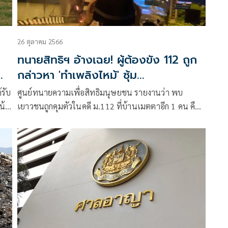
26 ตุลาคม 2566
ทนายสิทธิฯ อ้างเฉย! ผู้ต้องขัง 112 ถูก
กล่าวหา 'ทำเพลิงไหม้' ซุ้ม
เฉลิมพระเกียรติ
้รับ
ศูนย์ทนายความเพื่อสิทธิมนุษยชน รายงานว่า พบ
น้า
เยาวชนถูกคุมตัวในคดี ม.112 ที่บ้านเมตตาอีก 1 คน คือ
วาง
“ภัทรชัย” อายุ 17 ปี ถูกกล่าวหาทำเพลิงไหม้ซุ้ม
เฉลิมพระเกียรติ เมื่อปี 64 ผู้ต้องขัง 112 ระหว่างสู้คดี
เพิ่มเป็น 13 คน (เป็นเยาวชน 2 คน)