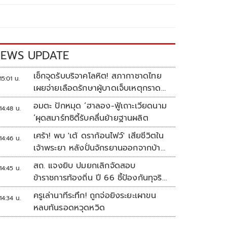
EWS UPDATE
เช็กจุดรับบริจาคโลหิต! สภากาชาดไทย
15:01 น.
เผยจ่ายเลือดรักษาผู้บาดเจ็บเหตุกราด
ยิงแล้ว 148 ยูนิต
อมตะ ปักหมุด ‘ฮาลอง-ฟู้เถาะเวียดนาม
14:48 น.
’ผุดสมาร์ทซิตี้รับคลื่นย้ายฐานผลิต
เศร้า! พบ 'เต้ ดราก้อนไฟว์' เสียชีวิตใน
14:46 น.
เจ้าพระยา หลังปั่นจักรยานออกจากบ้าน
ตี 4
สถ. แจงยิบ ปมยกเลิกจัดสอบ
14:45 น.
ข้าราชการท้องถิ่น ปี 66 ชี้ป้องกันทุจริต
หวั่นรัฐเสียหาย
ครูเล่านาทีระทึก! ถูกจ่อยิงระยะเผาขน
14:34 น.
หลบทันรอดหวุดหวิด