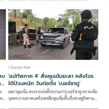
ชายแดนภาคใต้ ได้กำชับในเรื่องการ
1 กันยายน 2568
อบ
'แม่ทัพภาค 4' สั่งคุมเข้มยะลา หลังโจร
าย
ใต้ป่วนหนัก วันก่อตั้ง 'เบอร์ซาตู'
ง
ยะลาคุมเข้ม ครบรอบก่อตั้งขบวนการเบอร์ซาตู ตรวจเข้ม
าด
บุคคล ยานพาหนะต้องสงสัยคุมเข้มพื้นที่เศรษฐกิจตาม
ข้ม
แนวชายแดนไทย -มาเลเซีย