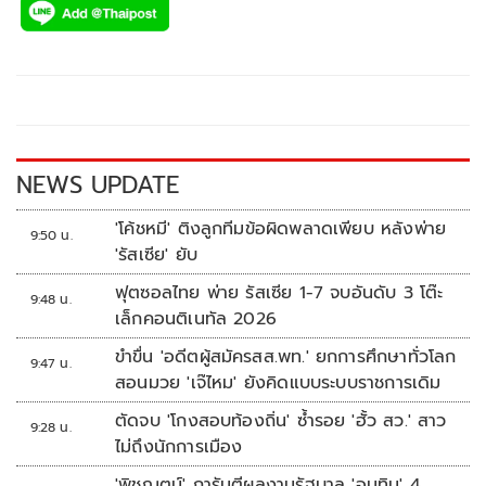
e
tt
p
e
ar
b
er
y
e
o
Li
o
n
k
k
NEWS UPDATE
'โค้ชหมี' ติงลูกทีมข้อผิดพลาดเพียบ หลังพ่าย
9:50 น.
'รัสเซีย' ยับ
ฟุตซอลไทย พ่าย รัสเซีย 1-7 จบอันดับ 3 โต๊ะ
9:48 น.
เล็กคอนติเนทัล 2026
ขำขื่น 'อดีตผู้สมัครสส.พท.' ยกการศึกษาทั่วโลก
9:47 น.
สอนมวย 'เจ๊ไหม' ยังคิดแบบระบบราชการเดิม
ตัดจบ 'โกงสอบท้องถิ่น' ซ้ำรอย 'ฮั้ว สว.' สาว
9:28 น.
ไม่ถึงนักการเมือง
'พิชญุตม์' การันตีผลงานรัฐบาล 'อนุทิน' 4