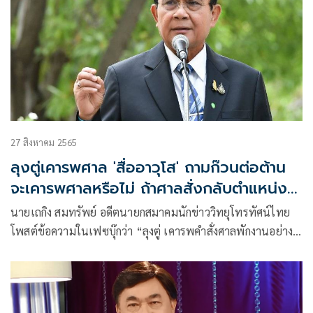
27 สิงหาคม 2565
ลุงตู่เคารพศาล 'สื่ออาวุโส' ถามก๊วนต่อต้าน
จะเคารพศาลหรือไม่ ถ้าศาลสั่งกลับตำแหน่ง
นายกฯ
นายเถกิง สมทรัพย์ อดีตนายกสมาคมนักข่าววิทยุโทรทัศน์ไทย
โพสต์ข้อความในเฟซบุ๊กว่า “ลุงตู่ เคารพคำสั่งศาลพักงานอย่าง
เงียบๆ ถ้า