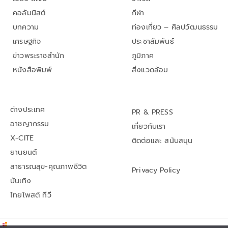
คอลัมนิสต์
กีฬา
บทความ
ท่องเที่ยว – ศิลปวัฒนธรรม
เศรษฐกิจ
ประชาสัมพันธ์
ข่าวพระราชสำนัก
ภูมิภาค
หนังสือพิมพ์
สิ่งแวดล้อม
ต่างประเทศ
PR & PRESS
อาชญากรรม
เกี่ยวกับเรา
X-CITE
ติดต่อและ สนับสนุน
ยานยนต์
สาธารณสุข-คุณภาพชีวิต
Privacy Policy
บันเทิง
ไทยโพสต์ ทีวี