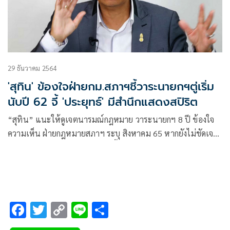
29 ธันวาคม 2564
'สุทิน' ข้องใจฝ่ายกม.สภาฯชี้วาระนายกฯตู่เริ่ม
นับปี 62 จี้ 'ประยุทธ์' มีสำนึกแสดงสปิริต
“สุทิน” แนะให้ดูเจตนารมณ์กฎหมาย วาระนายกฯ 8 ปี ข้องใจ
ความเห็น ฝ่ายกฎหมายสภาฯ ระบุ สิงหาคม 65 หากยังไม่ชัดเจน
ใช้ช่องทางศาลรธน.วินิจฉัยแน่ บี้ “ประยุทธ์” แสดงสปิริต ก่อนมี
ปัญหา
F
T
C
Li
S
ac
wi
o
n
h