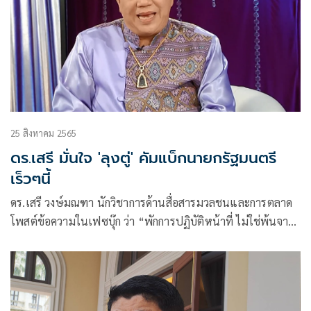
25 สิงหาคม 2565
ดร.เสรี มั่นใจ 'ลุงตู่' คัมแบ็กนายกรัฐมนตรี
เร็วๆนี้
ดร.เสรี วงษ์มณฑา นักวิชาการด้านสื่อสารมวลชนและการตลาด
โพสต์ข้อความในเฟซบุ๊ก ว่า “พักการปฏิบัติหน้าที่ ไม่ใช่พ้นจาก
ตำแหน่ง 2