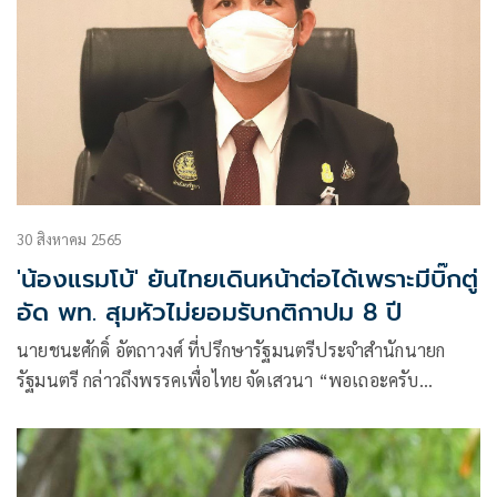
30 สิงหาคม 2565
'น้องแรมโบ้' ยันไทยเดินหน้าต่อได้เพราะมีบิ๊กตู่
อัด พท. สุมหัวไม่ยอมรับกติกาปม 8 ปี
นายชนะศักดิ์ อัตถาวงศ์ ที่ปรึกษารัฐมนตรีประจำสำนักนายก
รัฐมนตรี กล่าวถึงพรรคเพื่อไทย จัดเสวนา “พอเถอะครับ
ประเทศไทยต้องไปต่อ”