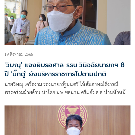
19 สิงหาคม 2565
'วิษณุ' แจงยิบรอศาล รธน.วินิจฉัยนายกฯ 8
ปี 'บิ๊กตู่' ยังบริหารราชการไปตามปกติ
นายวิษณุ เครืองาม รองนายกรัฐมนตรี ให้สัมภาษณ์ถึงกรณี
พรรคร่วมฝ่ายค้าน นำโดย นพ.ชลน่าน ศรีแก้ว ส.ส.น่านหัวหน้า
พรรคเพื่อไทย ในฐานะผู้นำฝ่ายค้านในสภาผู้แทนราษฎร ยื่น
หนังสือถึง นายชวน หลีกภัย ประธานรัฐสภา