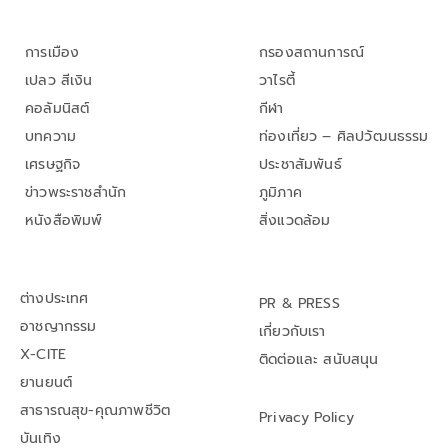
การเมือง
กรองสถานการณ์
เปลว สีเงิน
วาไรตี้
คอลัมนิสต์
กีฬา
บทความ
ท่องเที่ยว – ศิลปวัฒนธรรม
เศรษฐกิจ
ประชาสัมพันธ์
ข่าวพระราชสำนัก
ภูมิภาค
หนังสือพิมพ์
สิ่งแวดล้อม
ต่างประเทศ
PR & PRESS
อาชญากรรม
เกี่ยวกับเรา
X-CITE
ติดต่อและ สนับสนุน
ยานยนต์
สาธารณสุข-คุณภาพชีวิต
Privacy Policy
บันเทิง