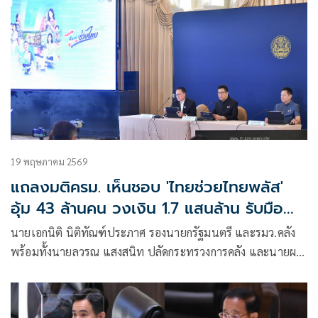
19 พฤษภาคม 2569
แถลงมติครม. เห็นชอบ 'ไทยช่วยไทยพลัส'
อุ้ม 43 ล้านคน วงเงิน 1.7 แสนล้าน รับมือ
วิกฤตซ้อนวิกฤต
นายเอกนิติ นิติทัณฑ์ประภาศ รองนายกรัฐมนตรี และรมว.คลัง
พร้อมทั้งนายลวรณ แสงสนิท ปลัดกระทรวงการคลัง และนายผ
ยง ศรีวณิช กรรมการผู้จัดการใหญ่ ธนาคารกรุงไทย จำกัด
(มหาชน) ร่วมกันแถลงข่าวโครงการ “ไทยช่วยไทย พลัส ฝ่า
วิกฤตไปด้วยกัน” ภายหลังผ่านการเห็นชอบจากที่ประชุมคณะ