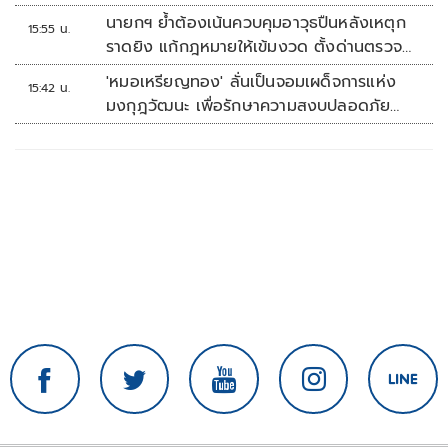
นายกฯ ย้ำต้องเน้นควบคุมอาวุธปืนหลังเหตุก
15:55 น.
ราดยิง แก้กฎหมายให้เข้มงวด ตั้งด่านตรวจ
เพิ่ม
'หมอเหรียญทอง' ลั่นเป็นจอมเผด็จการแห่ง
15:42 น.
มงกุฎวัฒนะ เพื่อรักษาความสงบปลอดภัย
ภายในรพ.