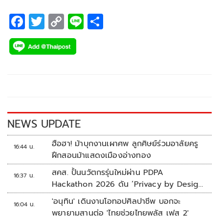
F
T
C
Li
S
ac
wi
o
n
h
e
tt
p
e
ar
b
er
y
e
o
Li
o
n
k
k
NEWS UPDATE
ฮือฮา! ม้าบุกงานเผาศพ ลูกศิษย์ร่วมอาลัยครู
16:44 น.
ฝึกสอนม้าแสดงเมืองอ่างทอง
สคส. ปั้นนวัตกรรุ่นใหม่ผ่าน PDPA
16:37 น.
Hackathon 2026 ดัน ‘Privacy by Design
for all’ สู่โซลูชันคุ้มครองข้อมูลส่วนบุคคลที่
'อนุทิน' เดินงานโอทอปศิลปาชีพ บอกจะ
16:04 น.
ใช้ได้จริง
พยายามสานต่อ 'ไทยช่วยไทยพลัส เฟส 2'