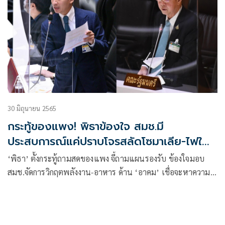
รัฐมนตรี (ครม.)
30 มิถุนายน 2565
กระทู้ของแพง! พิธาข้องใจ สมช.มี
ประสบการณ์แค่ปราบโจรสลัดโซมาเลีย-ไฟใต้
ทำไมมาดูวิกฤตพลังงาน-อาหาร
‘พิธา’ ตั้งกระทู้ถามสดของแพง จี้ถามแผนรองรับ ข้องใจมอบ
สมช.จัดการวิกฤตพลังงาน-อาหาร ด้าน ‘อาคม’ เชื่อจะหาความ
ร่วมมือจากภาคส่วนต่างๆ