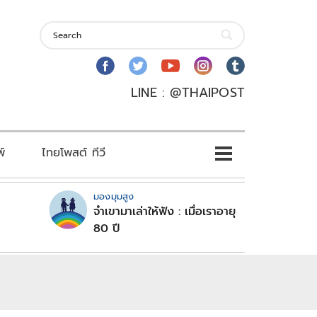
LINE : @THAIPOST
พ์
ไทยโพสต์ ทีวี
มองมุมสูง
จำเขามาเล่าให้ฟัง : เมื่อเราอายุ
80 ปี