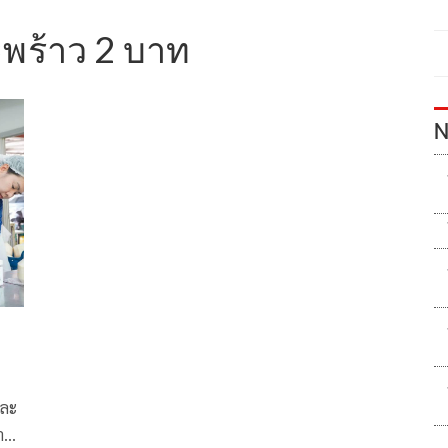
พร้าว 2 บาท
N
ท
และ
่าน