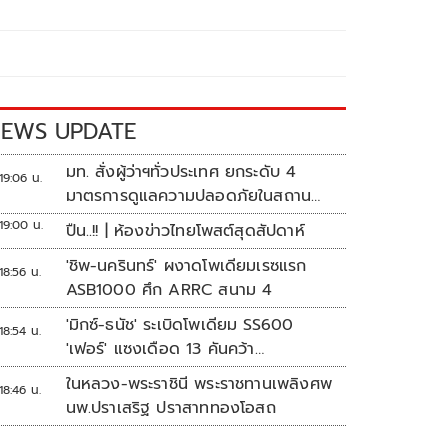
EWS UPDATE
มท. สั่งผู้ว่าฯทั่วประเทศ ยกระดับ 4
19:06 น.
มาตรการดูแลความปลอดภัยในสถาน
ศึกษา
19:00 น.
ปืน..!! | ห้องข่าวไทยโพสต์สุดสัปดาห์
'ชิพ-นครินทร์' ผงาดโพเดียมเรซแรก
18:56 น.
ASB1000 ศึก ARRC สนาม 4
'มิกซ์-ธนัช' ระเบิดโพเดียม SS600
18:54 น.
'เฟอร์' แซงเดือด 13 คันคว้า
แต้ม ศึก ARRC สนาม 4
ในหลวง-พระราชินี พระราชทานเพลิงศพ
18:46 น.
นพ.ปราเสริฐ ปราสาททองโอสถ