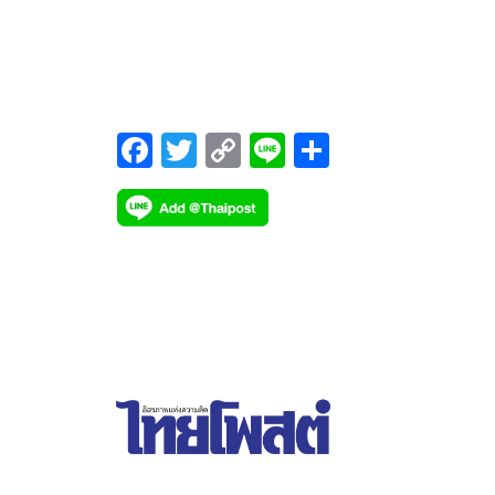
เฟซบุ๊ก
F
T
C
Li
S
ac
wi
o
n
h
e
tt
p
e
ar
b
er
y
e
o
Li
o
n
k
k