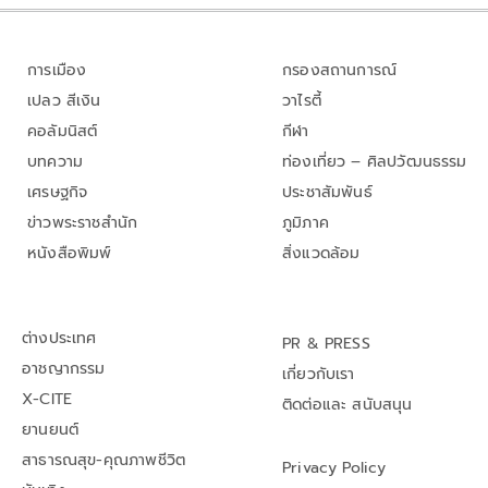
การเมือง
กรองสถานการณ์
เปลว สีเงิน
วาไรตี้
คอลัมนิสต์
กีฬา
บทความ
ท่องเที่ยว – ศิลปวัฒนธรรม
เศรษฐกิจ
ประชาสัมพันธ์
ข่าวพระราชสำนัก
ภูมิภาค
หนังสือพิมพ์
สิ่งแวดล้อม
ต่างประเทศ
PR & PRESS
อาชญากรรม
เกี่ยวกับเรา
X-CITE
ติดต่อและ สนับสนุน
ยานยนต์
สาธารณสุข-คุณภาพชีวิต
Privacy Policy