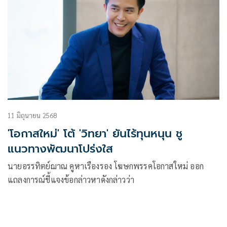
11 มิถุนายน 2568
'โอกาสใหม่' โต้ 'วิทยา' ยันไร้ทุนหนุน ชู
แนวทางพัฒนาโปร่งใส
นายอรรทิตย์ฌาณ คูหาเรืองรอง โฆษกพรรคโอกาสใหม่ ออก
แถลงการณ์ชี้แจงข้อกล่าวหาดังกล่าวว่า