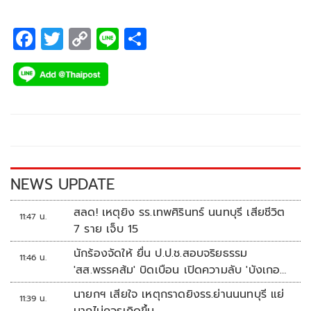
F
T
C
Li
S
ac
wi
o
n
h
e
tt
p
e
ar
b
er
y
e
o
Li
o
n
k
k
NEWS UPDATE
สลด! เหตุยิง รร.เทพศิรินทร์ นนทบุรี เสียชีวิต
11:47 น.
7 ราย เจ็บ 15
นักร้องจัดให้ ยื่น ป.ป.ช.สอบจริยธรรม
11:46 น.
'สส.พรรคส้ม' บิดเบือน เปิดความลับ 'บังเกอร์
ทหาร'
นายกฯ เสียใจ เหตุกราดยิงรร.ย่านนนทบุรี แย่
11:39 น.