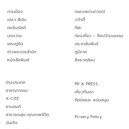
การเมือง
กรองสถานการณ์
เปลว สีเงิน
วาไรตี้
คอลัมนิสต์
กีฬา
บทความ
ท่องเที่ยว – ศิลปวัฒนธรรม
เศรษฐกิจ
ประชาสัมพันธ์
ข่าวพระราชสำนัก
ภูมิภาค
หนังสือพิมพ์
สิ่งแวดล้อม
ต่างประเทศ
PR & PRESS
อาชญากรรม
เกี่ยวกับเรา
X-CITE
ติดต่อและ สนับสนุน
ยานยนต์
สาธารณสุข-คุณภาพชีวิต
Privacy Policy
บันเทิง