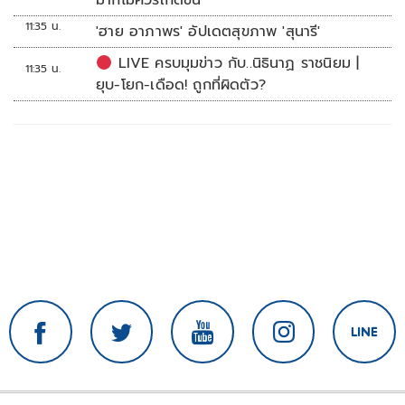
มากไม่ควรเกิดขึ้น
11:35 น.
'ฮาย อาภาพร' อัปเดตสุขภาพ 'สุนารี'
LIVE ครบมุมข่าว กับ..นิธินาฏ ราชนิยม |
11:35 น.
ยุบ-โยก-เดือด! ถูกที่ผิดตัว?