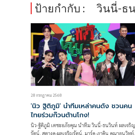
ป้ายกำกับ :
วินนี่-ธ
28 กรกฎาคม 2568
'นิว ฐิติภูมิ' นำทีมเหล่าคนดัง ชวนคน
ไทยร่วมก๊วนต้านโกง!
นิว-ฐิติภูมิ เตชะอภัยคุณ นำทีม วินนี่-ธนวินท์ ผลเจริ
รัตน์, สตางค-ผลเจริญรัตน์, มาร์ค-ภาคิน คุณาอนุวิทย์