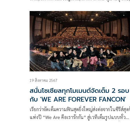
โอม-ฐิภากร ฐิตะฐาน นักแสดงสังกัดจีเอ็มเอ็มทีวี พร้อ
ด้วยพิธีกรสายฮา ป๋อมแป๋ม นิติ และ เจนนี่ ปาหนัน 
แฟนๆ มาร่วมเรียนรู้กลโกง พร้อมวิธีแก้เกม หากตกอย
สถานการณ์การโกง ในรายการ“แก้เกมโกง”
19 สิงหาคม 2567
สนั่นโซเชียลทุกโมเมนต์จัดเต็ม 2 รอบ
กับ 'WE ARE FOREVER FANCON'
เรียกว่าจัดเต็มความฟินสุดยิ่งใหญ่ส่งต่อจากในซีรีส์สุด
แห่งปี “We Are คือเรารักกัน” สู่เวทีเต็มรูปแบบทั่ว
เอเชีย! จาก “GMMTV” คอนเทนต์โพรไวเดอร์ชั้นนำ