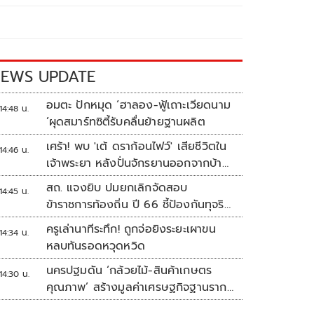
EWS UPDATE
อมตะ ปักหมุด ‘ฮาลอง-ฟู้เถาะเวียดนาม
14:48 น.
’ผุดสมาร์ทซิตี้รับคลื่นย้ายฐานผลิต
เศร้า! พบ 'เต้ ดราก้อนไฟว์' เสียชีวิตใน
14:46 น.
เจ้าพระยา หลังปั่นจักรยานออกจากบ้าน
ตี 4
สถ. แจงยิบ ปมยกเลิกจัดสอบ
14:45 น.
ข้าราชการท้องถิ่น ปี 66 ชี้ป้องกันทุจริต
หวั่นรัฐเสียหาย
ครูเล่านาทีระทึก! ถูกจ่อยิงระยะเผาขน
14:34 น.
หลบทันรอดหวุดหวิด
นครปฐมดัน ‘กล้วยไม้-สินค้าเกษตร
14:30 น.
คุณภาพ’ สร้างมูลค่าเศรษฐกิจฐานราก
ตั้งเป้าเงินสะพัด 10 ล้านบาท