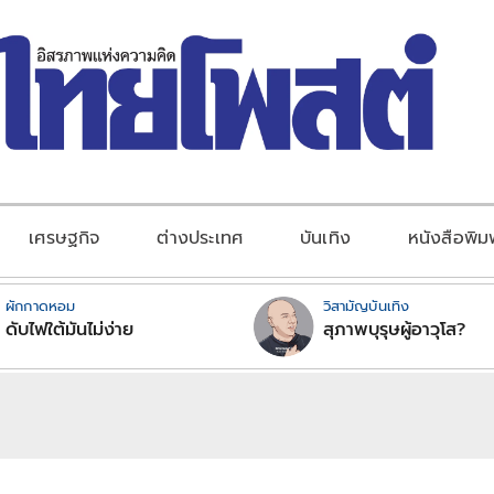
เศรษฐกิจ
ต่างประเทศ
บันเทิง
หนังสือพิม
ผักกาดหอม
วิสามัญบันเทิง
ดับไฟใต้มันไม่ง่าย
สุภาพบุรุษผู้อาวุโส?