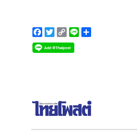
เมืองไทย กับ “WE ARE FOREVER ASIA TOUR” WE
ARE… เพราะความรักที่ทุกคนมอบให้ จะนานตลอดกา
F
T
C
Li
S
ac
wi
o
n
h
e
tt
p
e
ar
b
er
y
e
o
Li
o
n
k
k