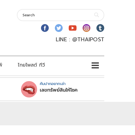
LINE : @THAIPOST
พ์
ไทยโพสต์ ทีวี
คันปากอยากเล่า
เลขทรัพย์สินให้โชค