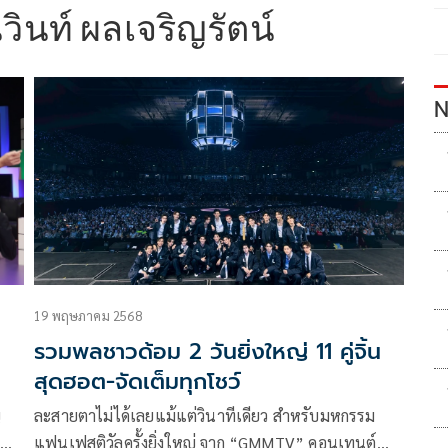
นวินท์ ผลเจริญรัตน์
N
19 พฤษภาคม 2568
รวมพลชาวด้อม 2 วันยิ่งใหญ่ 11 คู่จิ้น
สุดฮอต-จัดเต็มทุกโชว์
ญ
ละสายตาไม่ได้เลยแม้แต่วินาทีเดียว สำหรับมหกรรม
,
แฟนเฟสติวัลครั้งยิ่งใหญ่ จาก “GMMTV” คอนเทนต์